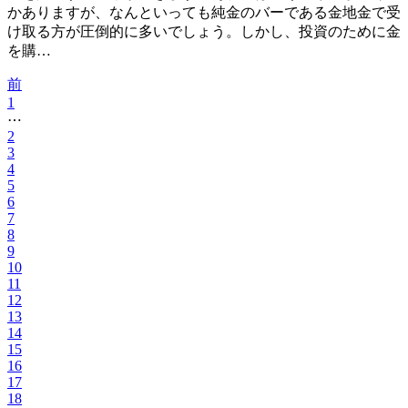
かありますが、なんといっても純金のバーである金地金で受
け取る方が圧倒的に多いでしょう。しかし、投資のために金
を購…
前
1
⋯
2
3
4
5
6
7
8
9
10
11
12
13
14
15
16
17
18