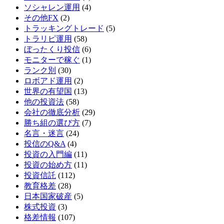
ソシャレン運用
(4)
その他FX
(2)
トラッキングトレード
(5)
トラリピ運用
(58)
ぼったくり投信
(6)
モニターで稼ぐ
(1)
ランク別
(30)
ロボアド運用
(2)
世界の有望国
(13)
他の投資法
(58)
会社の徹底分析
(29)
勝ち組の選び方
(7)
名言・迷言
(24)
投信のQ&A
(4)
投資の入門編
(11)
投資の始め方
(11)
投資信託
(112)
教育格差
(28)
日本国家破産
(5)
株式投資
(3)
格差情報
(107)