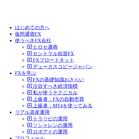
はじめての方へ
仮想通貨FX
使うべきFX会社
ヒロセ通商
セントラル短資FX
FXブロードネット
デューカスコピージャパン
FXを学ぶ
FXの基礎知識おさらい
注目すべき経済指標
私が使うテクニカル
上級者：FXの自動売買
上級者：MT4を使ってみる
リアル資産運用
トラリピの運用
ソシャレンの運用
ロボアドの運用
プロフィール