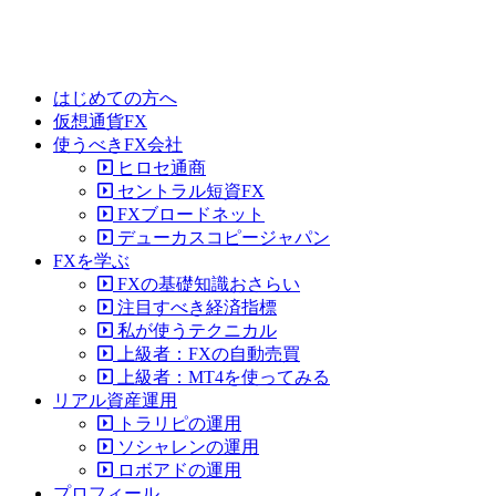
はじめての方へ
仮想通貨FX
使うべきFX会社
ヒロセ通商
セントラル短資FX
FXブロードネット
デューカスコピージャパン
FXを学ぶ
FXの基礎知識おさらい
注目すべき経済指標
私が使うテクニカル
上級者：FXの自動売買
上級者：MT4を使ってみる
リアル資産運用
トラリピの運用
ソシャレンの運用
ロボアドの運用
プロフィール