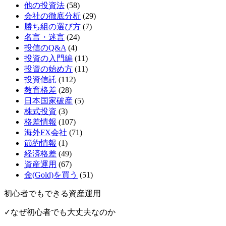
他の投資法
(58)
会社の徹底分析
(29)
勝ち組の選び方
(7)
名言・迷言
(24)
投信のQ&A
(4)
投資の入門編
(11)
投資の始め方
(11)
投資信託
(112)
教育格差
(28)
日本国家破産
(5)
株式投資
(3)
格差情報
(107)
海外FX会社
(71)
節約情報
(1)
経済格差
(49)
資産運用
(67)
金(Gold)を買う
(51)
初心者でもできる資産運用
✓なぜ初心者でも大丈夫なのか