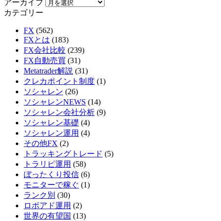
アーカイブ
カテゴリー
FX
(562)
FXとは
(183)
FX会社比較
(239)
FX自動売買
(31)
Metatrader解説
(31)
クレカポイント制度
(1)
ソシャレン
(26)
ソシャレンNEWS
(14)
ソシャレン会社分析
(9)
ソシャレン基礎
(4)
ソシャレン運用
(4)
その他FX
(2)
トラッキングトレード
(5)
トラリピ運用
(58)
ぼったくり投信
(6)
モニターで稼ぐ
(1)
ランク別
(30)
ロボアド運用
(2)
世界の有望国
(13)