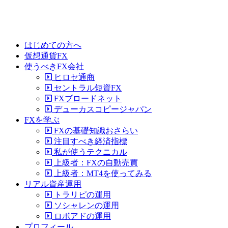
はじめての方へ
仮想通貨FX
使うべきFX会社
ヒロセ通商
セントラル短資FX
FXブロードネット
デューカスコピージャパン
FXを学ぶ
FXの基礎知識おさらい
注目すべき経済指標
私が使うテクニカル
上級者：FXの自動売買
上級者：MT4を使ってみる
リアル資産運用
トラリピの運用
ソシャレンの運用
ロボアドの運用
プロフィール