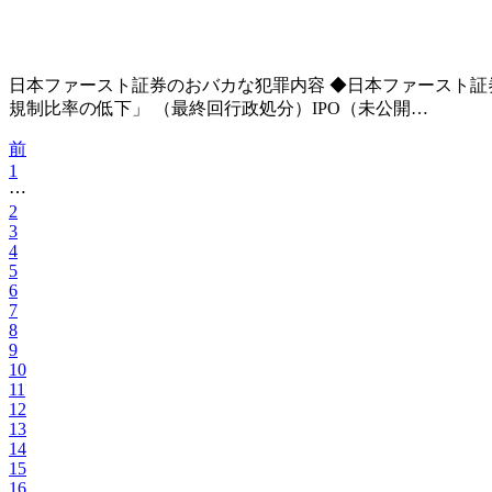
日本ファースト証券のおバカな犯罪内容 ◆日本ファースト証
規制比率の低下」 （最終回行政処分）IPO（未公開…
前
1
⋯
2
3
4
5
6
7
8
9
10
11
12
13
14
15
16