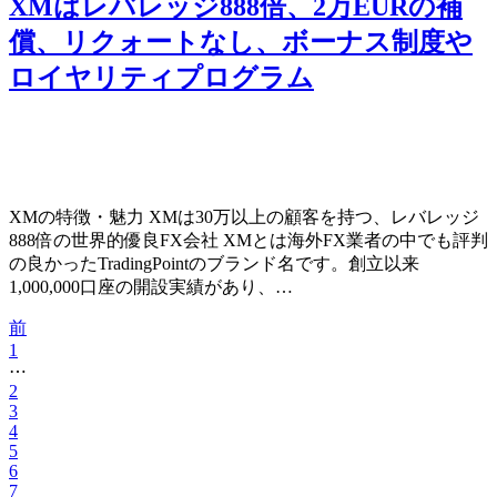
XMはレバレッジ888倍、2万EURの補
償、リクォートなし、ボーナス制度や
ロイヤリティプログラム
XMの特徴・魅力 XMは30万以上の顧客を持つ、レバレッジ
888倍の世界的優良FX会社 XMとは海外FX業者の中でも評判
の良かったTradingPointのブランド名です。創立以来
1,000,000口座の開設実績があり、…
前
1
⋯
2
3
4
5
6
7