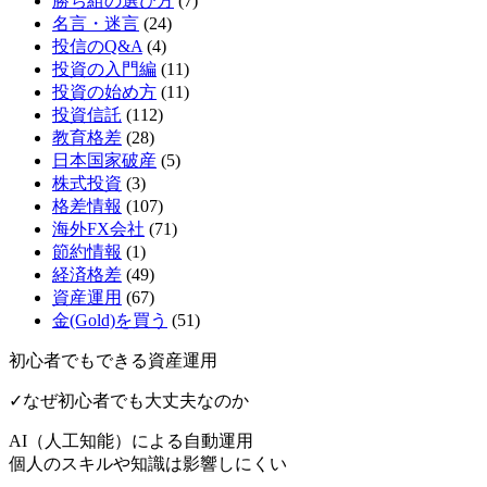
勝ち組の選び方
(7)
名言・迷言
(24)
投信のQ&A
(4)
投資の入門編
(11)
投資の始め方
(11)
投資信託
(112)
教育格差
(28)
日本国家破産
(5)
株式投資
(3)
格差情報
(107)
海外FX会社
(71)
節約情報
(1)
経済格差
(49)
資産運用
(67)
金(Gold)を買う
(51)
初心者でもできる資産運用
✓なぜ初心者でも大丈夫なのか
AI（人工知能）による
自動運用
個人のスキルや知識は影響しにくい