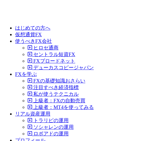
はじめての方へ
仮想通貨FX
使うべきFX会社
ヒロセ通商
セントラル短資FX
FXブロードネット
デューカスコピージャパン
FXを学ぶ
FXの基礎知識おさらい
注目すべき経済指標
私が使うテクニカル
上級者：FXの自動売買
上級者：MT4を使ってみる
リアル資産運用
トラリピの運用
ソシャレンの運用
ロボアドの運用
プロフィール