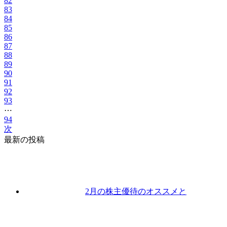
82
83
84
85
86
87
88
89
90
91
92
93
⋯
94
次
最新の投稿
2月の株主優待のオススメと