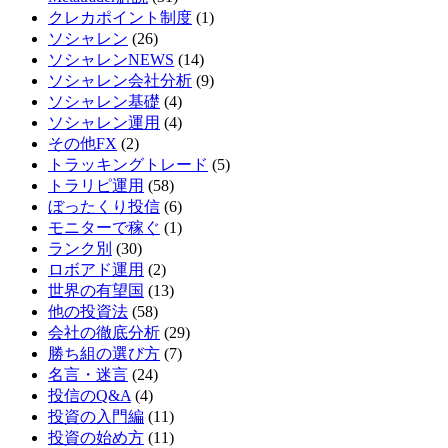
クレカポイント制度
(1)
ソシャレン
(26)
ソシャレンNEWS
(14)
ソシャレン会社分析
(9)
ソシャレン基礎
(4)
ソシャレン運用
(4)
その他FX
(2)
トラッキングトレード
(5)
トラリピ運用
(58)
ぼったくり投信
(6)
モニターで稼ぐ
(1)
ランク別
(30)
ロボアド運用
(2)
世界の有望国
(13)
他の投資法
(58)
会社の徹底分析
(29)
勝ち組の選び方
(7)
名言・迷言
(24)
投信のQ&A
(4)
投資の入門編
(11)
投資の始め方
(11)