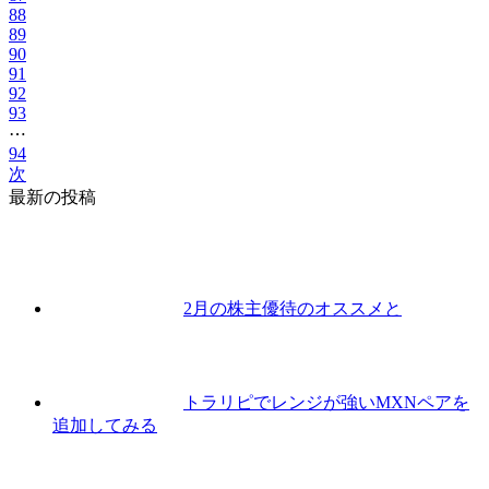
88
89
90
91
92
93
⋯
94
次
最新の投稿
2月の株主優待のオススメと
トラリピでレンジが強いMXNペアを
追加してみる