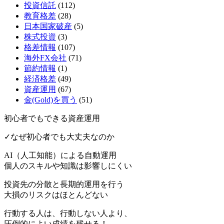
投資信託
(112)
教育格差
(28)
日本国家破産
(5)
株式投資
(3)
格差情報
(107)
海外FX会社
(71)
節約情報
(1)
経済格差
(49)
資産運用
(67)
金(Gold)を買う
(51)
初心者でもできる資産運用
✓なぜ初心者でも大丈夫なのか
AI（人工知能）による
自動運用
個人のスキルや知識は影響しにくい
投資先の分散と長期的運用を行う
大損のリスクはほとんどない
行動する人は、行動しない人より、
圧倒的によい成績を残せる！