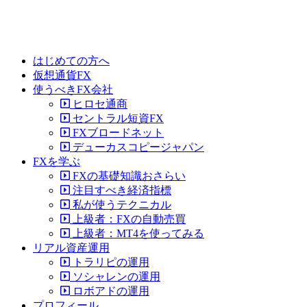
はじめての方へ
仮想通貨FX
使うべきFX会社
ヒロセ通商
セントラル短資FX
FXブロードネット
デューカスコピージャパン
FXを学ぶ
FXの基礎知識おさらい
注目すべき経済指標
私が使うテクニカル
上級者：FXの自動売買
上級者：MT4を使ってみる
リアル資産運用
トラリピの運用
ソシャレンの運用
ロボアドの運用
プロフィール