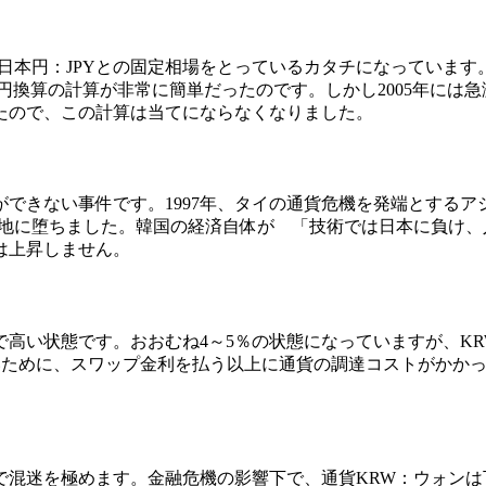
本円：JPYとの固定相場をとっているカタチになっています。
なるので円換算の計算が非常に簡単だったのです。しかし2005年に
たので、この計算は当てにならなくなりました。
ができない事件です。1997年、タイの通貨危機を発端とするア
は地に堕ちました。韓国の経済自体が 「
技術では日本に負け、
は上昇しません。
高い状態です。おおむね4～5％の状態になっていますが、KR
ないために、スワップ金利を払う以上に通貨の調達コストがかか
で混迷を極めます。金融危機の影響下で、通貨KRW：ウォンは下