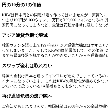
円の10分の1の価値
KRWは日本円との固定相場を作ってはいませんが、実質的に日
つまり100円が1000ウォン、1万円が100,000ウォンと
安円高になってしまうなど、最近は変動が非常に激しくなっ
アジア通貨危機で壊滅
韓国ウォンを語る上で1997年のアジア通貨危機ははずすこと
ってしまいました。そしてKRWの価値暴落して、その価値
までも景気後退を脱することができないことからも通貨価値
スワップ金利は取れない
韓国の金利は日本と違ってインフレが進んでしまっているので
イナス
になっています。 これはKRWの流動性が極めて少
少ないので扱っているFX業者もとても少ないのです。
再び通貨危機の瀬戸際へ
ご存知かもしれませんが、韓国経済は2008年からの金融危機