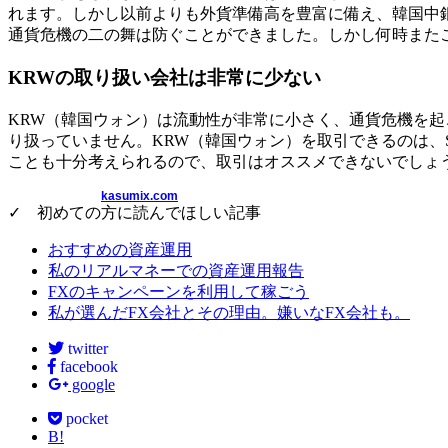
れます。しかし以前よりも外貨準備高を豊富に備え、韓国中
通貨危機の二の舞は防ぐことができました。しかし何時また
KRWの取り扱い会社は非常に少ない
KRW（韓国ウォン）は流動性が非常に小さく、通貨危機を起
り扱っていません。KRW（韓国ウォン）を取引できるのは、S
ことも十分考えられるので、取引はオススメできないでしょ
kasumix.com
✓ 初めての方に読んでほしい記事
おすすめの資産運用
私のリアルマネーでの資産運用報告
FXのキャンペーンを利用して稼ごう
私が選んだFX会社とその理由。嫌いなFX会社も。
twitter
facebook
google
pocket
B!