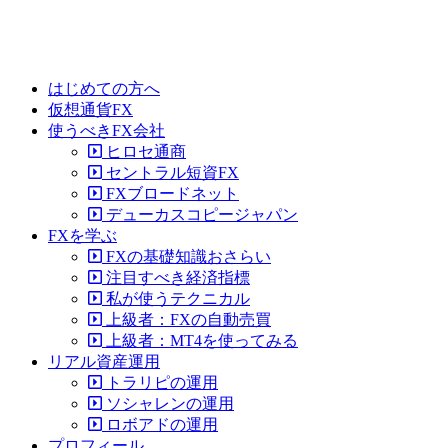
はじめての方へ
仮想通貨FX
使うべきFX会社
ヒロセ通商
セントラル短資FX
FXブロードネット
デューカスコピージャパン
FXを学ぶ
FXの基礎知識おさらい
注目すべき経済指標
私が使うテクニカル
上級者：FXの自動売買
上級者：MT4を使ってみる
リアル資産運用
トラリピの運用
ソシャレンの運用
ロボアドの運用
プロフィール