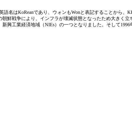
英語名は
K
o
R
eanであり、ウォンも
W
onと表記することから、
代の朝鮮戦争により、インフラが壊滅状態となったため大きく
興工業経済地域（NIEs）の一つとなりました。そして1996