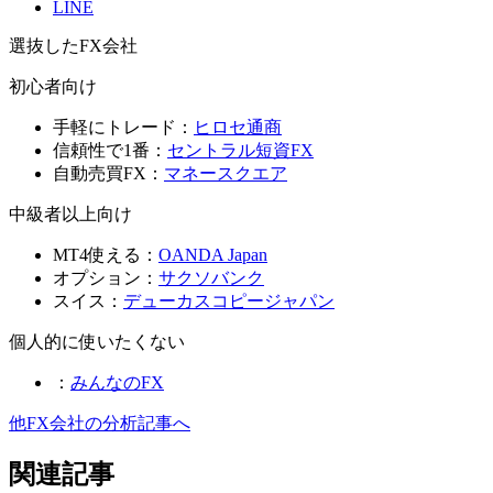
LINE
選抜したFX会社
初心者向け
手軽にトレード：
ヒロセ通商
信頼性で1番：
セントラル短資FX
自動売買FX：
マネースクエア
中級者以上向け
MT4使える：
OANDA Japan
オプション：
サクソバンク
スイス：
デューカスコピージャパン
個人的に使いたくない
：
みんなのFX
他FX会社の分析記事へ
関連記事