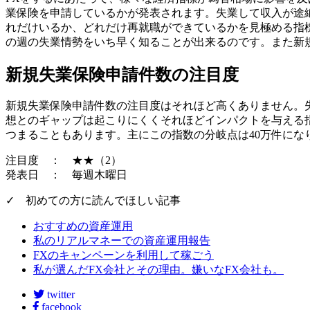
業保険を申請しているかが発表されます。失業して収入が途
れだけいるか、どれだけ再就職ができているかを見極める指
の週の失業情勢をいち早く知ることが出来るのです。また新
新規失業保険申請件数の注目度
新規失業保険申請件数の注目度はそれほど高くありません。
想とのギャップは起こりにくくそれほどインパクトを与える
つまることもあります。主に
この指数の分岐点は40万件
にな
注目度 ： ★★（2）
発表日 ： 毎週木曜日
✓ 初めての方に読んでほしい記事
おすすめの資産運用
私のリアルマネーでの資産運用報告
FXのキャンペーンを利用して稼ごう
私が選んだFX会社とその理由。嫌いなFX会社も。
twitter
facebook