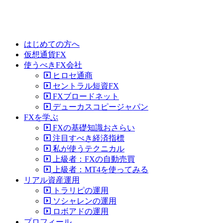
はじめての方へ
仮想通貨FX
使うべきFX会社
ヒロセ通商
セントラル短資FX
FXブロードネット
デューカスコピージャパン
FXを学ぶ
FXの基礎知識おさらい
注目すべき経済指標
私が使うテクニカル
上級者：FXの自動売買
上級者：MT4を使ってみる
リアル資産運用
トラリピの運用
ソシャレンの運用
ロボアドの運用
プロフィール