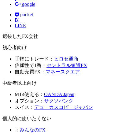
google
pocket
B!
LINE
選抜したFX会社
初心者向け
手軽にトレード：
ヒロセ通商
信頼性で1番：
セントラル短資FX
自動売買FX：
マネースクエア
中級者以上向け
MT4使える：
OANDA Japan
オプション：
サクソバンク
スイス：
デューカスコピージャパン
個人的に使いたくない
：
みんなのFX