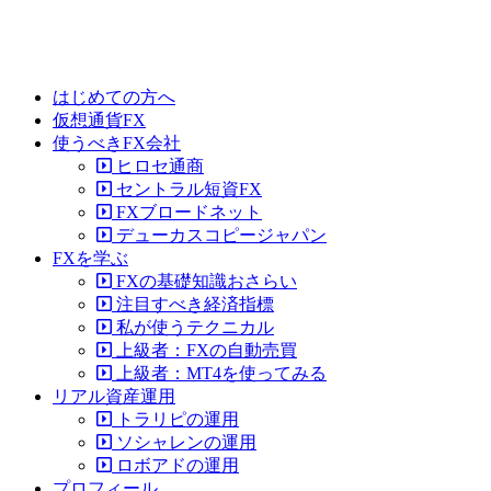
はじめての方へ
仮想通貨FX
使うべきFX会社
ヒロセ通商
セントラル短資FX
FXブロードネット
デューカスコピージャパン
FXを学ぶ
FXの基礎知識おさらい
注目すべき経済指標
私が使うテクニカル
上級者：FXの自動売買
上級者：MT4を使ってみる
リアル資産運用
トラリピの運用
ソシャレンの運用
ロボアドの運用
プロフィール