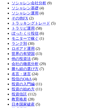
ソシャレン会社分析
(9)
ソシャレン基礎
(4)
ソシャレン運用
(4)
その他FX
(2)
トラッキングトレード
(5)
トラリピ運用
(58)
ぼったくり投信
(6)
モニターで稼ぐ
(1)
ランク別
(30)
ロボアド運用
(2)
世界の有望国
(13)
他の投資法
(58)
会社の徹底分析
(29)
勝ち組の選び方
(7)
名言・迷言
(24)
投信のQ&A
(4)
投資の入門編
(11)
投資の始め方
(11)
投資信託
(112)
教育格差
(28)
日本国家破産
(5)