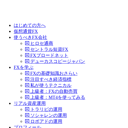
はじめての方へ
仮想通貨FX
使うべきFX会社
ヒロセ通商
セントラル短資FX
FXブロードネット
デューカスコピージャパン
FXを学ぶ
FXの基礎知識おさらい
注目すべき経済指標
私が使うテクニカル
上級者：FXの自動売買
上級者：MT4を使ってみる
リアル資産運用
トラリピの運用
ソシャレンの運用
ロボアドの運用
プロフィール