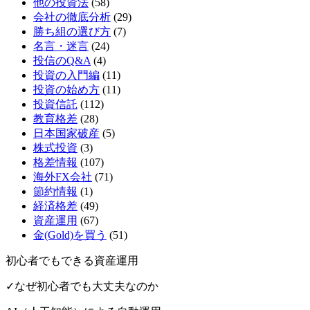
他の投資法
(58)
会社の徹底分析
(29)
勝ち組の選び方
(7)
名言・迷言
(24)
投信のQ&A
(4)
投資の入門編
(11)
投資の始め方
(11)
投資信託
(112)
教育格差
(28)
日本国家破産
(5)
株式投資
(3)
格差情報
(107)
海外FX会社
(71)
節約情報
(1)
経済格差
(49)
資産運用
(67)
金(Gold)を買う
(51)
初心者でもできる資産運用
✓なぜ初心者でも大丈夫なのか