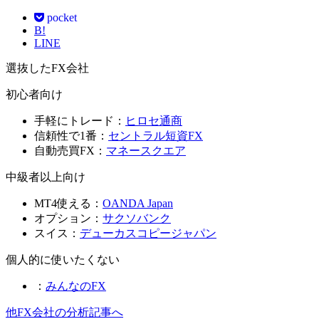
pocket
B!
LINE
選抜したFX会社
初心者向け
手軽にトレード：
ヒロセ通商
信頼性で1番：
セントラル短資FX
自動売買FX：
マネースクエア
中級者以上向け
MT4使える：
OANDA Japan
オプション：
サクソバンク
スイス：
デューカスコピージャパン
個人的に使いたくない
：
みんなのFX
他FX会社の分析記事へ