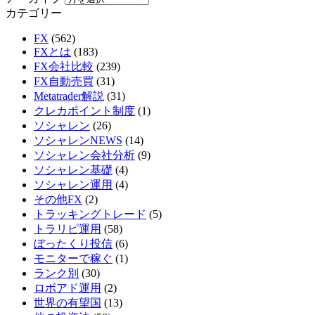
カテゴリー
FX
(562)
FXとは
(183)
FX会社比較
(239)
FX自動売買
(31)
Metatrader解説
(31)
クレカポイント制度
(1)
ソシャレン
(26)
ソシャレンNEWS
(14)
ソシャレン会社分析
(9)
ソシャレン基礎
(4)
ソシャレン運用
(4)
その他FX
(2)
トラッキングトレード
(5)
トラリピ運用
(58)
ぼったくり投信
(6)
モニターで稼ぐ
(1)
ランク別
(30)
ロボアド運用
(2)
世界の有望国
(13)