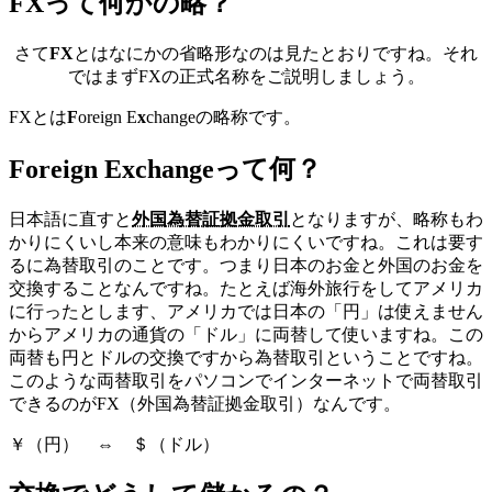
FXって何かの略？
さて
FX
とはなにかの省略形なのは見たとおりですね。それ
ではまずFXの正式名称をご説明しましょう。
FXとは
F
oreign E
x
changeの略称です。
Foreign Exchangeって何？
日本語に直すと
外国為替証拠金取引
となりますが、略称もわ
かりにくいし本来の意味もわかりにくいですね。これは要す
るに為替取引のことです。つまり日本のお金と外国のお金を
交換することなんですね。たとえば海外旅行をしてアメリカ
に行ったとします、アメリカでは日本の「円」は使えません
からアメリカの通貨の「ドル」に両替して使いますね。この
両替も円とドルの交換ですから為替取引ということですね。
このような両替取引をパソコンでインターネットで両替取引
できるのがFX（外国為替証拠金取引）なんです。
￥（円） ⇔ ＄（ドル）