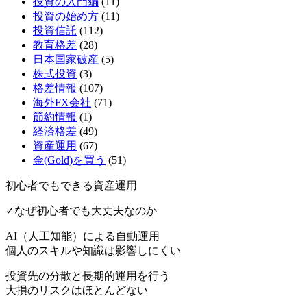
投資の入門編
(11)
投資の始め方
(11)
投資信託
(112)
教育格差
(28)
日本国家破産
(5)
株式投資
(3)
格差情報
(107)
海外FX会社
(71)
節約情報
(1)
経済格差
(49)
資産運用
(67)
金(Gold)を買う
(51)
初心者でもできる資産運用
✓なぜ初心者でも大丈夫なのか
AI（人工知能）による
自動運用
個人のスキルや知識は影響しにくい
投資先の分散と長期的運用を行う
大損のリスクはほとんどない