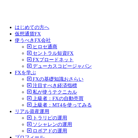
はじめての方へ
仮想通貨FX
使うべきFX会社
ヒロセ通商
セントラル短資FX
FXブロードネット
デューカスコピージャパン
FXを学ぶ
FXの基礎知識おさらい
注目すべき経済指標
私が使うテクニカル
上級者：FXの自動売買
上級者：MT4を使ってみる
リアル資産運用
トラリピの運用
ソシャレンの運用
ロボアドの運用
プロフィール