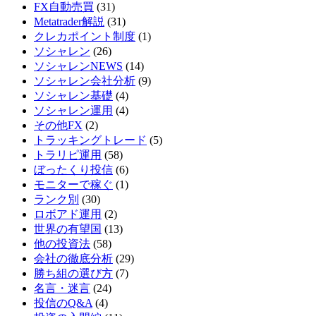
FX自動売買
(31)
Metatrader解説
(31)
クレカポイント制度
(1)
ソシャレン
(26)
ソシャレンNEWS
(14)
ソシャレン会社分析
(9)
ソシャレン基礎
(4)
ソシャレン運用
(4)
その他FX
(2)
トラッキングトレード
(5)
トラリピ運用
(58)
ぼったくり投信
(6)
モニターで稼ぐ
(1)
ランク別
(30)
ロボアド運用
(2)
世界の有望国
(13)
他の投資法
(58)
会社の徹底分析
(29)
勝ち組の選び方
(7)
名言・迷言
(24)
投信のQ&A
(4)