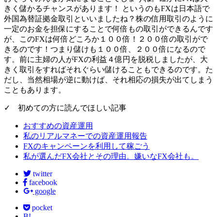
きく儲かるチャンスがあります！ というのもFXは日本語で
外国為替証拠金取引といいましたね？株の信用取引のように
一定のお金を担保にすることで何倍もの取引ができるんです
が、このFXは何倍どころか１００倍！２００倍の取引がで
きるのです！つまり儲けも１００倍、２００倍になるので
す。前に主婦の人がFXの利益
４億円
を脱税しましたが、大
きく取引をすればそれぐらい儲けることもできるのです。た
だし、当然相場が逆に動けば、それ相応の損失が出てしまう
こともあります。
✓ 初めての方に読んでほしい記事
おすすめの資産運用
私のリアルマネーでの資産運用報告
FXのキャンペーンを利用して稼ごう
私が選んだFX会社とその理由。嫌いなFX会社も。
twitter
facebook
google
pocket
B!