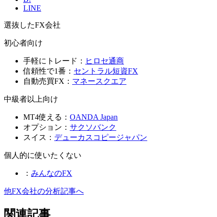
LINE
選抜したFX会社
初心者向け
手軽にトレード：
ヒロセ通商
信頼性で1番：
セントラル短資FX
自動売買FX：
マネースクエア
中級者以上向け
MT4使える：
OANDA Japan
オプション：
サクソバンク
スイス：
デューカスコピージャパン
個人的に使いたくない
：
みんなのFX
他FX会社の分析記事へ
関連記事