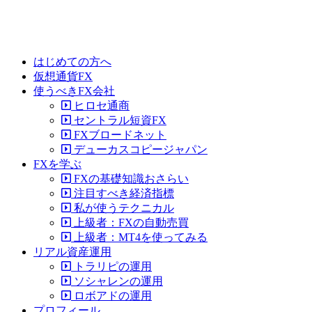
はじめての方へ
仮想通貨FX
使うべきFX会社
ヒロセ通商
セントラル短資FX
FXブロードネット
デューカスコピージャパン
FXを学ぶ
FXの基礎知識おさらい
注目すべき経済指標
私が使うテクニカル
上級者：FXの自動売買
上級者：MT4を使ってみる
リアル資産運用
トラリピの運用
ソシャレンの運用
ロボアドの運用
プロフィール