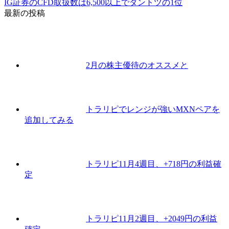
IG証券のCFD取扱数は6,500以上でダントツの1位
最新の投稿
2月の株主優待のオススメと
トラリピでレンジが強いMXNペアを
追加してみる
トラリピ11月4週目、+718円の利益確
定
トラリピ11月2週目、+2049円の利益