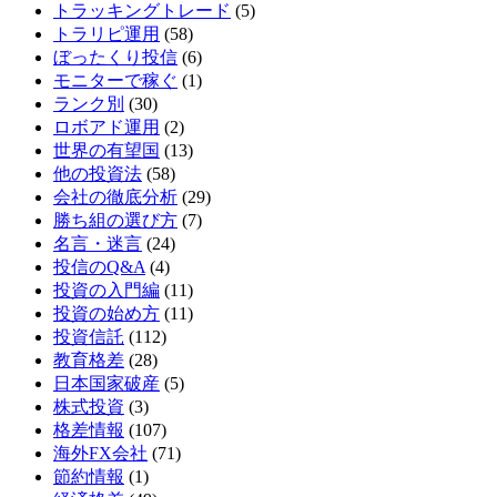
トラッキングトレード
(5)
トラリピ運用
(58)
ぼったくり投信
(6)
モニターで稼ぐ
(1)
ランク別
(30)
ロボアド運用
(2)
世界の有望国
(13)
他の投資法
(58)
会社の徹底分析
(29)
勝ち組の選び方
(7)
名言・迷言
(24)
投信のQ&A
(4)
投資の入門編
(11)
投資の始め方
(11)
投資信託
(112)
教育格差
(28)
日本国家破産
(5)
株式投資
(3)
格差情報
(107)
海外FX会社
(71)
節約情報
(1)