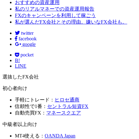
おすすめの資産運用
私のリアルマネーでの資産運用報告
FXのキャンペーンを利用して稼ごう
私が選んだFX会社とその理由。嫌いなFX会社も。
twitter
facebook
google
pocket
B!
LINE
選抜したFX会社
初心者向け
手軽にトレード：
ヒロセ通商
信頼性で1番：
セントラル短資FX
自動売買FX：
マネースクエア
中級者以上向け
MT4使える：
OANDA Japan