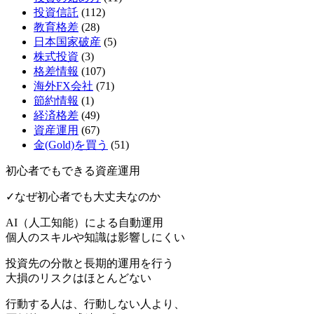
投資信託
(112)
教育格差
(28)
日本国家破産
(5)
株式投資
(3)
格差情報
(107)
海外FX会社
(71)
節約情報
(1)
経済格差
(49)
資産運用
(67)
金(Gold)を買う
(51)
初心者でもできる資産運用
✓なぜ初心者でも大丈夫なのか
AI（人工知能）による
自動運用
個人のスキルや知識は影響しにくい
投資先の分散と長期的運用を行う
大損のリスクはほとんどない
行動する人は、行動しない人より、