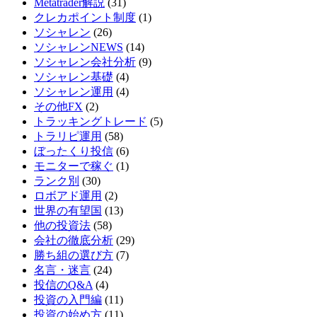
Metatrader解説
(31)
クレカポイント制度
(1)
ソシャレン
(26)
ソシャレンNEWS
(14)
ソシャレン会社分析
(9)
ソシャレン基礎
(4)
ソシャレン運用
(4)
その他FX
(2)
トラッキングトレード
(5)
トラリピ運用
(58)
ぼったくり投信
(6)
モニターで稼ぐ
(1)
ランク別
(30)
ロボアド運用
(2)
世界の有望国
(13)
他の投資法
(58)
会社の徹底分析
(29)
勝ち組の選び方
(7)
名言・迷言
(24)
投信のQ&A
(4)
投資の入門編
(11)
投資の始め方
(11)