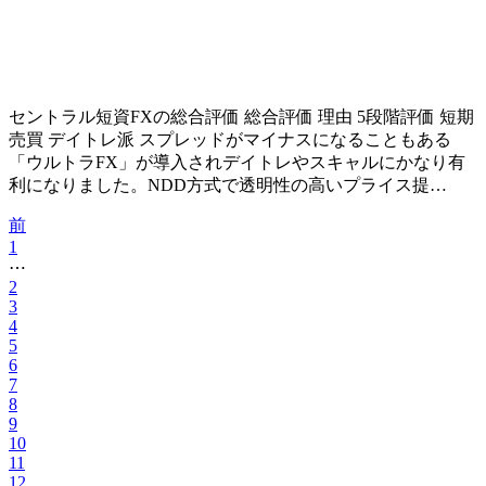
セントラル短資FXの総合評価 総合評価 理由 5段階評価 短期
売買 デイトレ派 スプレッドがマイナスになることもある
「ウルトラFX」が導入されデイトレやスキャルにかなり有
利になりました。NDD方式で透明性の高いプライス提…
前
1
⋯
2
3
4
5
6
7
8
9
10
11
12