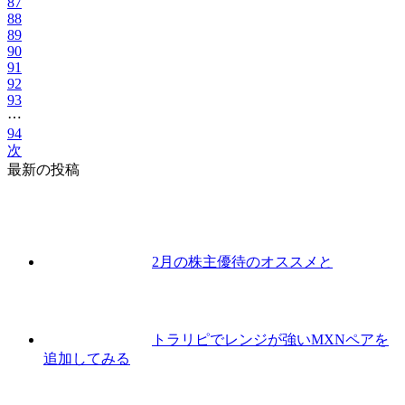
87
88
89
90
91
92
93
⋯
94
次
最新の投稿
2月の株主優待のオススメと
トラリピでレンジが強いMXNペアを
追加してみる