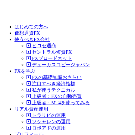
はじめての方へ
仮想通貨FX
使うべきFX会社
ヒロセ通商
セントラル短資FX
FXブロードネット
デューカスコピージャパン
FXを学ぶ
FXの基礎知識おさらい
注目すべき経済指標
私が使うテクニカル
上級者：FXの自動売買
上級者：MT4を使ってみる
リアル資産運用
トラリピの運用
ソシャレンの運用
ロボアドの運用
プロフィール