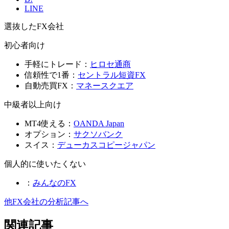
LINE
選抜したFX会社
初心者向け
手軽にトレード：
ヒロセ通商
信頼性で1番：
セントラル短資FX
自動売買FX：
マネースクエア
中級者以上向け
MT4使える：
OANDA Japan
オプション：
サクソバンク
スイス：
デューカスコピージャパン
個人的に使いたくない
：
みんなのFX
他FX会社の分析記事へ
関連記事