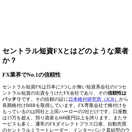
セントラル短資FXとはどのような業者
か？
FX業界でNo.1の信頼性
セントラル短資FXは日本に3つしか無い短資系会社の1つセ
ントラル短資の出資をうけたFX会社であり、その
信頼性は
バッチリ
です。その信頼の証に
日本格付研究所（JCR）
から
長期格付けBBBを取得しています。FX専業会社で格付けを
もっているのは同社と上田ハーローの2社だけです。口座数
は15万を超え、預り資産も600億円以上を誇ります。またサ
ービスも多く、通常のFXダイレクトプラス口座、自動売買
のセントラルミラートレーダー、インターバンク直結型のウ