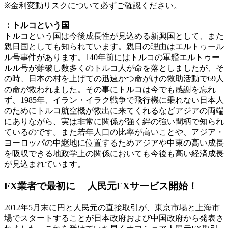
※金利変動リスクについて必ずご確認ください。
：トルコという国
トルコという国は今後成長性が見込める新興国として、また
親日国としても知られています。親日の理由はエルトゥール
ル号事件があります。140年前にはトルコの軍艦エルトゥー
ルル号が難破し数多くのトルコ人が命を落としましたが、そ
の時、日本の村を上げての迅速かつ命がけの救助活動で69人
の命が救われました。その事にトルコは今でも感謝を忘れ
ず、1985年、イラン・イラク戦争で飛行機に乗れない日本人
のためにトルコ航空機が救出に来てくれるなどアジアの両端
にありながら、実は非常に関係が強く絆の強い間柄で知られ
ているのです。また若年人口の比率が高いことや、アジア・
ヨーロッパの中継地に位置するためアジアや中東の高い成長
を吸収できる地政学上の関係においても今後も高い経済成長
が見込まれています。
FX業者で最初に
人民元FXサービス開始！
2012年5月末に円と人民元の直接取引が、東京市場と上海市
場でスタートすることが日本政府および中国政府から発表さ