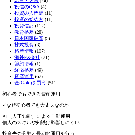
名言・迷言
(24)
投信のQ&A
(4)
投資の入門編
(11)
投資の始め方
(11)
投資信託
(112)
教育格差
(28)
日本国家破産
(5)
株式投資
(3)
格差情報
(107)
海外FX会社
(71)
節約情報
(1)
経済格差
(49)
資産運用
(67)
金(Gold)を買う
(51)
初心者でもできる資産運用
✓なぜ初心者でも大丈夫なのか
AI（人工知能）による
自動運用
個人のスキルや知識は影響しにくい
投資先の分散と長期的運用を行う