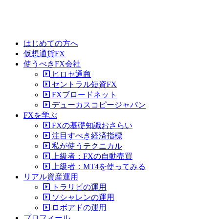
はじめての方へ
仮想通貨FX
使うべきFX会社
ヒロセ通商
セントラル短資FX
FXブロードネット
デューカスコピージャパン
FXを学ぶ
FXの基礎知識おさらい
注目すべき経済指標
私が使うテクニカル
上級者：FXの自動売買
上級者：MT4を使ってみる
リアル資産運用
トラリピの運用
ソシャレンの運用
ロボアドの運用
プロフィール