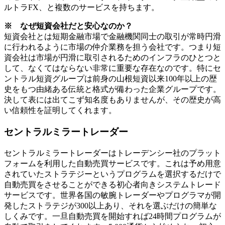
ルトラFX、と複数のサービスを持ちます。
※ なぜ短資会社だと安心なのか？
短資会社とは短期金融市場で金融機関同士の取引が常時円滑
に行われるように市場の仲介業務を担う会社です。つまり短
資会社は市場が円滑に取引されるためのインフラのひとつと
して、
なくてはならない非常に重要な存在
なのです。特にセ
ントラル短資グループは前身の山根短資以来100年以上の歴
史をもつ由緒ある伝統と格式が備わった企業グループです。
決して表には出てこず知名度もありませんが、その歴史が高
い信頼性を証明してくれます。
セントラルミラートレーダー
セントラルミラートレーダーはトレーデンシー社のプラット
フォームを利用した自動売買サービスです。これは予め用意
されていたストラテジーというプログラムを選択するだけで
自動売買をさせることができる初心者向きシステムトレード
サービスです。世界各国の敏腕トレーダーやプログラマが開
発したストラテジが300以上あり、それを選ぶだけの簡単な
しくみです。一旦自動売買を開始すれば24時間プログラムが