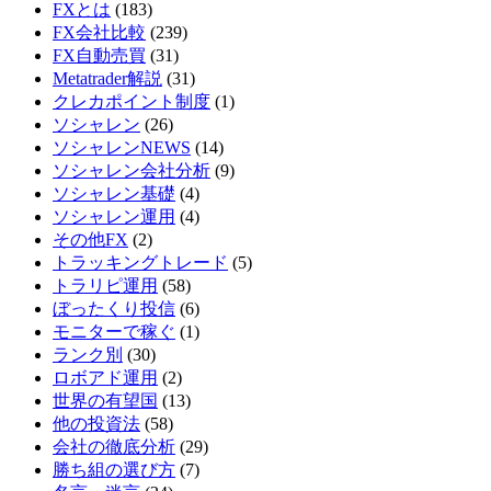
FXとは
(183)
FX会社比較
(239)
FX自動売買
(31)
Metatrader解説
(31)
クレカポイント制度
(1)
ソシャレン
(26)
ソシャレンNEWS
(14)
ソシャレン会社分析
(9)
ソシャレン基礎
(4)
ソシャレン運用
(4)
その他FX
(2)
トラッキングトレード
(5)
トラリピ運用
(58)
ぼったくり投信
(6)
モニターで稼ぐ
(1)
ランク別
(30)
ロボアド運用
(2)
世界の有望国
(13)
他の投資法
(58)
会社の徹底分析
(29)
勝ち組の選び方
(7)