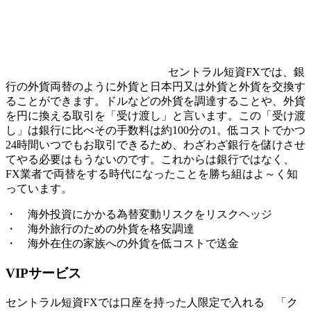
セントラル短資FXでは、銀
行の外貨両替のように外貨と日本円又は外貨と外貨を交換す
ることができます。ドルなどの外貨を調達することや、外貨
を円に換える取引を「受け渡し」と言います。この「受け渡
し」は銀行に比べその手数料は約100分の1。低コストでかつ
24時間いつでもお取引できるため、わざわざ銀行を儲けさせ
てやる必要はもうないのです。これからは銀行ではなく、
FX業者で両替をする時代
になったことを勝ち組はよ～く知
っています。
・ 海外投資にかかる為替変動リスクをリスクヘッジ
・ 海外旅行のための外貨を格安調達
・ 海外在住の家族への外貨を低コストで送金
VIPサービス
セントラル短資FXでは口座を持った人限定で入れる 「ク