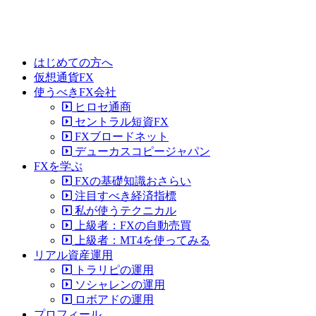
はじめての方へ
仮想通貨FX
使うべきFX会社
ヒロセ通商
セントラル短資FX
FXブロードネット
デューカスコピージャパン
FXを学ぶ
FXの基礎知識おさらい
注目すべき経済指標
私が使うテクニカル
上級者：FXの自動売買
上級者：MT4を使ってみる
リアル資産運用
トラリピの運用
ソシャレンの運用
ロボアドの運用
プロフィール