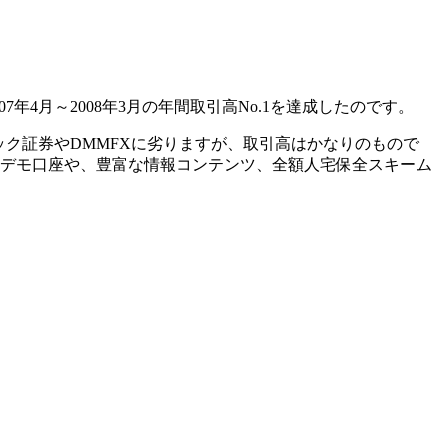
年4月～2008年3月の
年間取引高No.1
を達成したのです。
クリック証券やDMMFXに劣りますが、取引高はかなりのもので
きるデモ口座や、豊富な情報コンテンツ、全額人宅保全スキーム