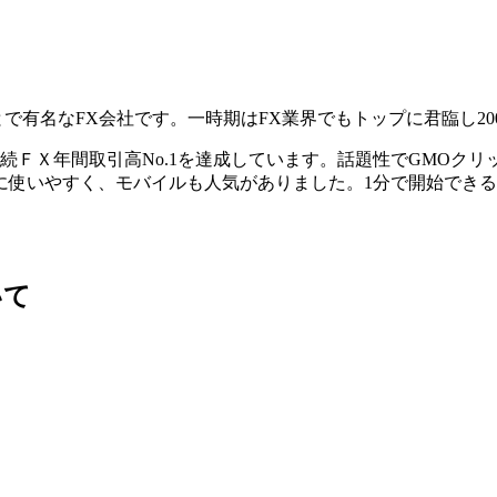
有名なFX会社です。一時期はFX業界でもトップに君臨し2007
5年連続ＦＸ年間取引高No.1を達成しています。話題性でGMO
非常に使いやすく、モバイルも人気がありました。1分で開始で
いて