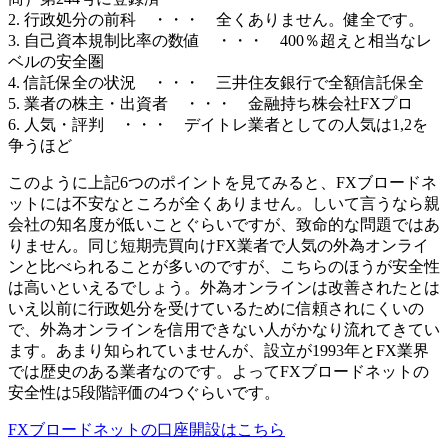
2. 行政処分の前科 ・・・ 全くありません。健全です。
3. 自己資本規制比率の数値 ・・・ 400％超えと相当なレ
ベルの安全圏
4. 信託保全の状況 ・・・ 三井住友銀行で全額信託保全
5. 業者の株主・出資者 ・・・ 金融持ち株会社FXプロ
6. 人気・評判 ・・・ デイトレ業者としての人気は1,2を
争うほど
このように上記6つのポイントを見てみると、FXブロードネ
ットには不安なところが全くありません。しいて言うなら親
会社の知名度が低いことぐらいですが、致命的な問題ではあ
りません。同じ短期売買向けFX業者で人気の外為オンライ
ンと比べられることが多いのですが、こちらのほうが安全性
は高いといえるでしょう。外為オンラインは改善されたとは
いえ以前に行政処分を受けているために信頼されにくいの
で、外為オンラインを信用できない人がかなり流れてきてい
ます。あまり知られていませんが、設立が1993年とFX業界
では歴史のある業者なのです。よってFXブロードネットの
安全性は
5段階評価の4つ
ぐらいです。
FXブロードネットの口座開設はこちら