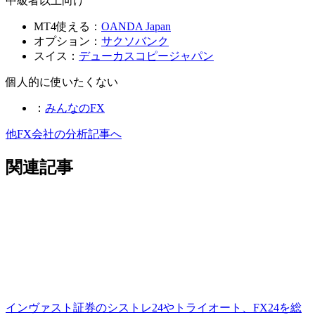
中級者以上向け
MT4使える：
OANDA Japan
オプション：
サクソバンク
スイス：
デューカスコピージャパン
個人的に使いたくない
：
みんなのFX
他FX会社の分析記事へ
関連記事
インヴァスト証券のシストレ24やトライオート、FX24を総