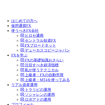
はじめての方へ
仮想通貨FX
使うべきFX会社
ヒロセ通商
セントラル短資FX
FXブロードネット
デューカスコピージャパン
FXを学ぶ
FXの基礎知識おさらい
注目すべき経済指標
私が使うテクニカル
上級者：FXの自動売買
上級者：MT4を使ってみる
リアル資産運用
トラリピの運用
ソシャレンの運用
ロボアドの運用
プロフィール