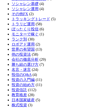
ソシャレン基礎
(4)
ソシャレン運用
(4)
その他FX
(2)
トラッキングトレード
(5)
トラリピ運用
(58)
ぼったくり投信
(6)
モニターで稼ぐ
(1)
ランク別
(30)
ロボアド運用
(2)
世界の有望国
(13)
他の投資法
(58)
会社の徹底分析
(29)
勝ち組の選び方
(7)
名言・迷言
(24)
投信のQ&A
(4)
投資の入門編
(11)
投資の始め方
(11)
投資信託
(112)
教育格差
(28)
日本国家破産
(5)
株式投資
(3)