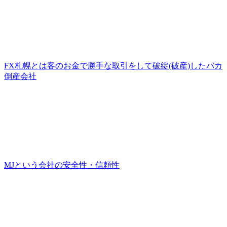
FX札幌とは客のお金で勝手な取引をして破綻(破産)したバカ
倒産会社
MJという会社の安全性・信頼性