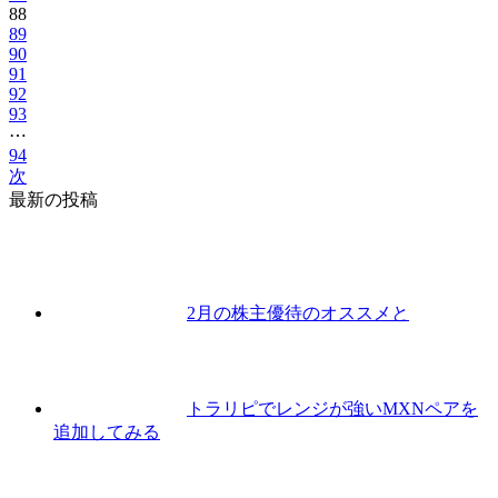
88
89
90
91
92
93
⋯
94
次
最新の投稿
2月の株主優待のオススメと
トラリピでレンジが強いMXNペアを
追加してみる