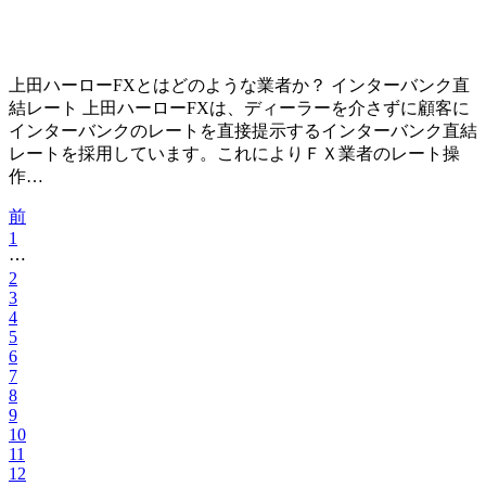
上田ハーローFXとはどのような業者か？ インターバンク直
結レート 上田ハーローFXは、ディーラーを介さずに顧客に
インターバンクのレートを直接提示するインターバンク直結
レートを採用しています。これによりＦＸ業者のレート操
作…
前
1
⋯
2
3
4
5
6
7
8
9
10
11
12