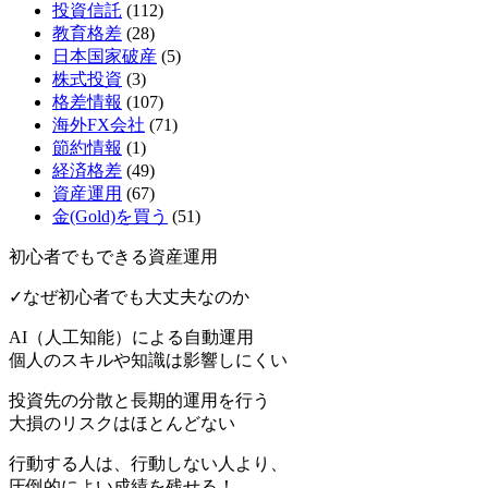
投資信託
(112)
教育格差
(28)
日本国家破産
(5)
株式投資
(3)
格差情報
(107)
海外FX会社
(71)
節約情報
(1)
経済格差
(49)
資産運用
(67)
金(Gold)を買う
(51)
初心者でもできる資産運用
✓なぜ初心者でも大丈夫なのか
AI（人工知能）による
自動運用
個人のスキルや知識は影響しにくい
投資先の分散と長期的運用を行う
大損のリスクはほとんどない
行動する人は、行動しない人より、
圧倒的によい成績を残せる！