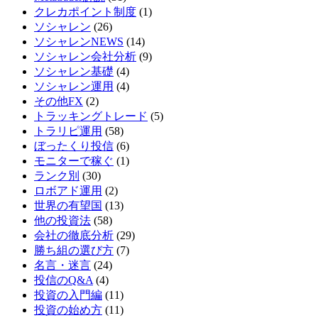
クレカポイント制度
(1)
ソシャレン
(26)
ソシャレンNEWS
(14)
ソシャレン会社分析
(9)
ソシャレン基礎
(4)
ソシャレン運用
(4)
その他FX
(2)
トラッキングトレード
(5)
トラリピ運用
(58)
ぼったくり投信
(6)
モニターで稼ぐ
(1)
ランク別
(30)
ロボアド運用
(2)
世界の有望国
(13)
他の投資法
(58)
会社の徹底分析
(29)
勝ち組の選び方
(7)
名言・迷言
(24)
投信のQ&A
(4)
投資の入門編
(11)
投資の始め方
(11)