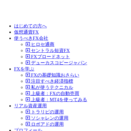
はじめての方へ
仮想通貨FX
使うべきFX会社
ヒロセ通商
セントラル短資FX
FXブロードネット
デューカスコピージャパン
FXを学ぶ
FXの基礎知識おさらい
注目すべき経済指標
私が使うテクニカル
上級者：FXの自動売買
上級者：MT4を使ってみる
リアル資産運用
トラリピの運用
ソシャレンの運用
ロボアドの運用
プロフィール