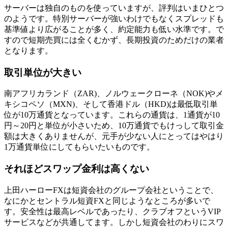
サーバーは独自のものを使っていますが、評判はいまひとつ
のようです。特別サーバーが強いわけでもなくスプレッドも
基準値より広がることが多く、
約定能力も低い水準
です。で
すので短期売買には全くむかず、長期投資のためだけの業者
となります。
取引単位が大きい
南アフリカランド（ZAR)、ノルウェークローネ（NOK)やメ
キシコペソ（MXN)、そして香港ドル（HKD)は
最低取引単
位が10万通貨
となっています。これらの通貨は、1通貨が10
円～20円と単位が小さいため、10万通貨でもけっして取引金
額は大きくありませんが、元手が少ない人にとってはやはり
1万通貨単位にしてもらいたいものです。
それほどスワップ金利は高くない
上田ハーローFXは短資会社のグループ会社ということで、
なにかとセントラル短資FXと同じようなところが多いで
す。安全性は最高レベルであったり、クラブオフというVIP
サービスなどが共通してます。しかし短資会社のわりに
スワ