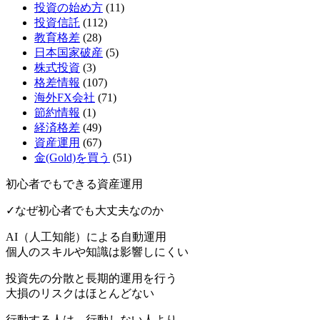
投資の始め方
(11)
投資信託
(112)
教育格差
(28)
日本国家破産
(5)
株式投資
(3)
格差情報
(107)
海外FX会社
(71)
節約情報
(1)
経済格差
(49)
資産運用
(67)
金(Gold)を買う
(51)
初心者でもできる資産運用
✓なぜ初心者でも大丈夫なのか
AI（人工知能）による
自動運用
個人のスキルや知識は影響しにくい
投資先の分散と長期的運用を行う
大損のリスクはほとんどない
行動する人は、行動しない人より、