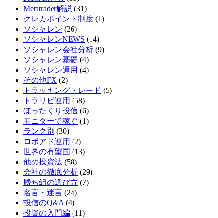
Metatrader解説
(31)
クレカポイント制度
(1)
ソシャレン
(26)
ソシャレンNEWS
(14)
ソシャレン会社分析
(9)
ソシャレン基礎
(4)
ソシャレン運用
(4)
その他FX
(2)
トラッキングトレード
(5)
トラリピ運用
(58)
ぼったくり投信
(6)
モニターで稼ぐ
(1)
ランク別
(30)
ロボアド運用
(2)
世界の有望国
(13)
他の投資法
(58)
会社の徹底分析
(29)
勝ち組の選び方
(7)
名言・迷言
(24)
投信のQ&A
(4)
投資の入門編
(11)