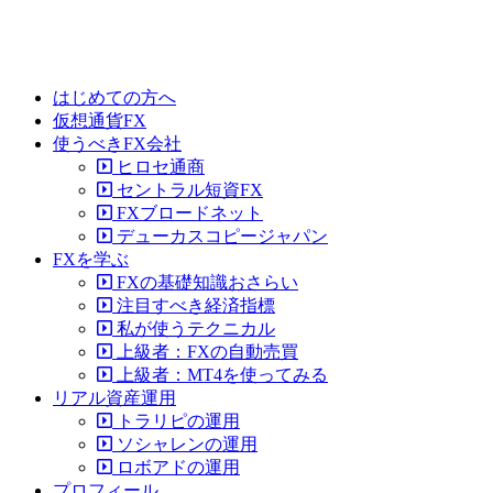
はじめての方へ
仮想通貨FX
使うべきFX会社
ヒロセ通商
セントラル短資FX
FXブロードネット
デューカスコピージャパン
FXを学ぶ
FXの基礎知識おさらい
注目すべき経済指標
私が使うテクニカル
上級者：FXの自動売買
上級者：MT4を使ってみる
リアル資産運用
トラリピの運用
ソシャレンの運用
ロボアドの運用
プロフィール