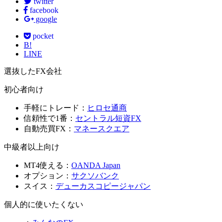
twitter
facebook
google
pocket
B!
LINE
選抜したFX会社
初心者向け
手軽にトレード：
ヒロセ通商
信頼性で1番：
セントラル短資FX
自動売買FX：
マネースクエア
中級者以上向け
MT4使える：
OANDA Japan
オプション：
サクソバンク
スイス：
デューカスコピージャパン
個人的に使いたくない