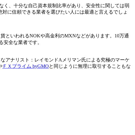
なく、十分な自己資本規制比率があり、
安全性に関しては弱
絶対に信頼できる業者を選びたい人には最適と言えるでしょ
といわれるNOKや高金利のMXNなどがあります。10万通
きる安全な業者です。
名なアナリスト：
レイモンドAメリマン氏
による究極のマーケ
や
ＦＸプライム byGMO
と同じように無理に取引することもな