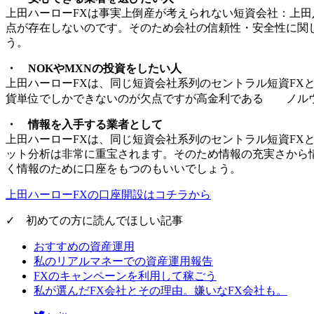
上田ハーローFXは事実上倒産が考えられない短資会社：上
点が存在しない
のです。そのため会社の信頼性・安全性に関
う。
・ NOKやMXNの投資をしたい人
上田ハーローFXは、同じ短資会社系列のセントラル短資FX
貨単位でしかできないのが欠点ですが高金利である
ノル
・ 情報を入手する業者として
上田ハーローFXは、同じ短資会社系列のセントラル短資FX
ット分析は非常に重宝されます。そのため情報の充実さから
く情報のために口座をもつのもいいでしょう。
上田ハーローFXの口座開設はコチラから
✓ 初めての方に読んでほしい記事
おすすめの資産運用
私のリアルマネーでの資産運用報告
FXのキャンペーンを利用して稼ごう
私が選んだFX会社とその理由。嫌いなFX会社も。