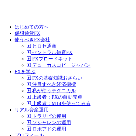
はじめての方へ
仮想通貨FX
使うべきFX会社
ヒロセ通商
セントラル短資FX
FXブロードネット
デューカスコピージャパン
FXを学ぶ
FXの基礎知識おさらい
注目すべき経済指標
私が使うテクニカル
上級者：FXの自動売買
上級者：MT4を使ってみる
リアル資産運用
トラリピの運用
ソシャレンの運用
ロボアドの運用
プロフィール