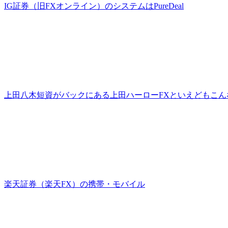
IG証券（旧FXオンライン）のシステムはPureDeal
上田八木短資がバックにある上田ハーローFXといえどもこん
楽天証券（楽天FX）の携帯・モバイル