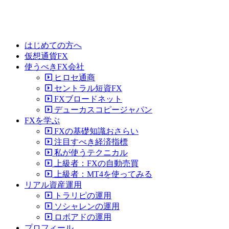
はじめての方へ
仮想通貨FX
使うべきFX会社
ヒロセ通商
セントラル短資FX
FXブロードネット
デューカスコピージャパン
FXを学ぶ
FXの基礎知識おさらい
注目すべき経済指標
私が使うテクニカル
上級者：FXの自動売買
上級者：MT4を使ってみる
リアル資産運用
トラリピの運用
ソシャレンの運用
ロボアドの運用
プロフィール