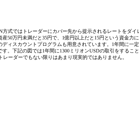
N方式ではトレーダーにカバー先から提示されるレートをダイ
産50万円未満だと35円で、1億円以上だと15円という資金
ディスカウントプログラムも用意されています。1年間に一定
。下記の図では1年間に1300ミリオンUSDの取引をするこ
す。大口トレーダーでもない限りはあまり現実的ではありません。