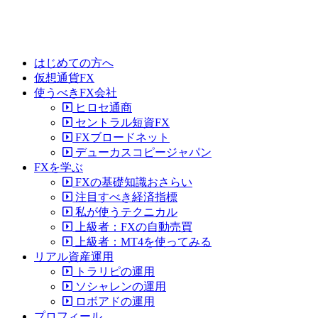
はじめての方へ
仮想通貨FX
使うべきFX会社
ヒロセ通商
セントラル短資FX
FXブロードネット
デューカスコピージャパン
FXを学ぶ
FXの基礎知識おさらい
注目すべき経済指標
私が使うテクニカル
上級者：FXの自動売買
上級者：MT4を使ってみる
リアル資産運用
トラリピの運用
ソシャレンの運用
ロボアドの運用
プロフィール