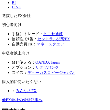
B!
LINE
選抜したFX会社
初心者向け
手軽にトレード：
ヒロセ通商
信頼性で1番：
セントラル短資FX
自動売買FX：
マネースクエア
中級者以上向け
MT4使える：
OANDA Japan
オプション：
サクソバンク
スイス：
デューカスコピージャパン
個人的に使いたくない
：
みんなのFX
他FX会社の分析記事へ