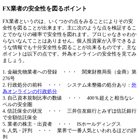
FX業者の安全性を図るポイント
FX業者というのは、いくつかの点をみることによりその
安
全性を図ることが出来ます
。主に次のような点を検証するこ
とでかなりの確率で安全性を図れます。プロじゃなきゃわか
らないなんてことはありません。個人投資家が入手できるよ
うな情報でも十分安全性を図ることが出来るものです。主な
ポイントは以下の点です。外為オンラインの安全性を見てみ
ましょう。
1. 金融先物業者への登録 ・・・ 関東財務局長（金商）第
276号
2. 行政処分の前科 ・・・ システム未整備の処分あり：
外
為オンラインの行政処分
3. 自己資本規制比率の数値 ・・・ 400％超えと相当なレ
ベルの安全圏
4. 信託保全の状況 ・・・ 三井住友銀行とみずほ信託銀行
で全額信託保全
5. 業者の株主・出資者 ・・・ ISホールディングス
6. 人気・評判 ・・・ 業界で一番人気といわれるほどの評
判