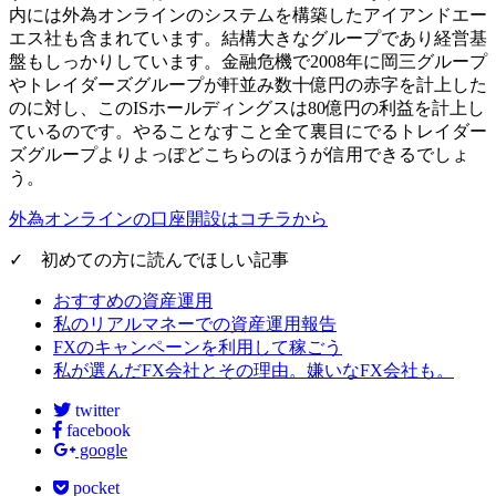
内には外為オンラインのシステムを構築したアイアンドエー
エス社も含まれています。結構大きなグループであり経営基
盤もしっかりしています。金融危機で2008年に岡三グループ
やトレイダーズグループが軒並み数十億円の赤字を計上した
のに対し、このISホールディングスは80億円の利益を計上し
ているのです。やることなすこと全て裏目にでるトレイダー
ズグループよりよっぽどこちらのほうが信用できるでしょ
う。
外為オンラインの口座開設はコチラから
✓ 初めての方に読んでほしい記事
おすすめの資産運用
私のリアルマネーでの資産運用報告
FXのキャンペーンを利用して稼ごう
私が選んだFX会社とその理由。嫌いなFX会社も。
twitter
facebook
google
pocket