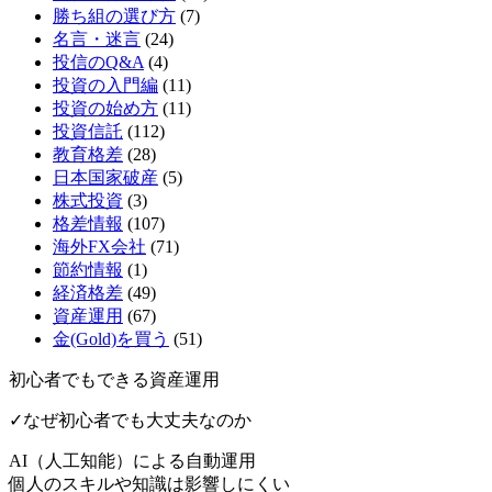
勝ち組の選び方
(7)
名言・迷言
(24)
投信のQ&A
(4)
投資の入門編
(11)
投資の始め方
(11)
投資信託
(112)
教育格差
(28)
日本国家破産
(5)
株式投資
(3)
格差情報
(107)
海外FX会社
(71)
節約情報
(1)
経済格差
(49)
資産運用
(67)
金(Gold)を買う
(51)
初心者でもできる資産運用
✓なぜ初心者でも大丈夫なのか
AI（人工知能）による
自動運用
個人のスキルや知識は影響しにくい