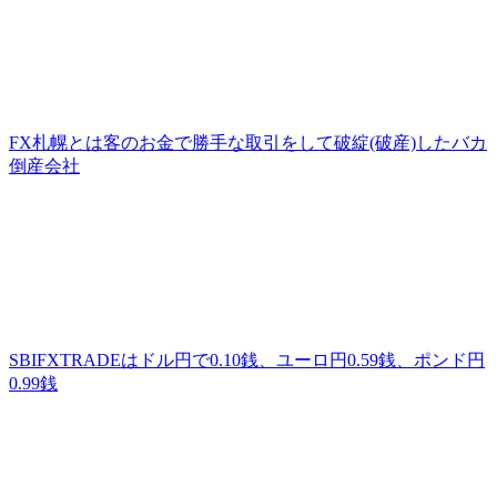
FX札幌とは客のお金で勝手な取引をして破綻(破産)したバカ
倒産会社
SBIFXTRADEはドル円で0.10銭、ユーロ円0.59銭、ポンド円
0.99銭