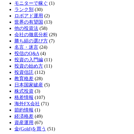
モニターで稼ぐ
(1)
ランク別
(30)
ロボアド運用
(2)
世界の有望国
(13)
他の投資法
(58)
会社の徹底分析
(29)
勝ち組の選び方
(7)
名言・迷言
(24)
投信のQ&A
(4)
投資の入門編
(11)
投資の始め方
(11)
投資信託
(112)
教育格差
(28)
日本国家破産
(5)
株式投資
(3)
格差情報
(107)
海外FX会社
(71)
節約情報
(1)
経済格差
(49)
資産運用
(67)
金(Gold)を買う
(51)