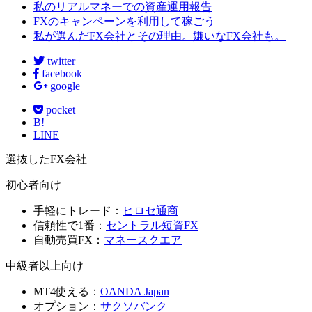
私のリアルマネーでの資産運用報告
FXのキャンペーンを利用して稼ごう
私が選んだFX会社とその理由。嫌いなFX会社も。
twitter
facebook
google
pocket
B!
LINE
選抜したFX会社
初心者向け
手軽にトレード：
ヒロセ通商
信頼性で1番：
セントラル短資FX
自動売買FX：
マネースクエア
中級者以上向け
MT4使える：
OANDA Japan
オプション：
サクソバンク