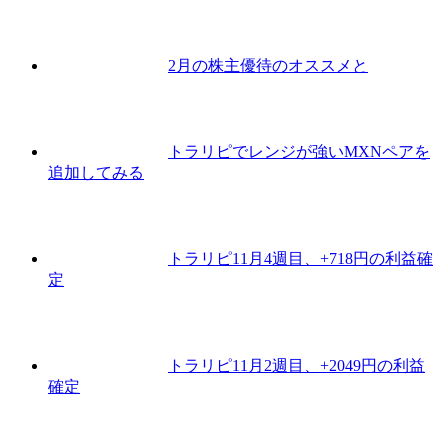
2月の株主優待のオススメと
トラリピでレンジが強いMXNペアを
追加してみる
トラリピ11月4週目、+718円の利益確
定
トラリピ11月2週目、+2049円の利益
確定