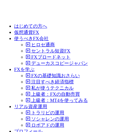
はじめての方へ
仮想通貨FX
使うべきFX会社
ヒロセ通商
セントラル短資FX
FXブロードネット
デューカスコピージャパン
FXを学ぶ
FXの基礎知識おさらい
注目すべき経済指標
私が使うテクニカル
上級者：FXの自動売買
上級者：MT4を使ってみる
リアル資産運用
トラリピの運用
ソシャレンの運用
ロボアドの運用
プロフィール