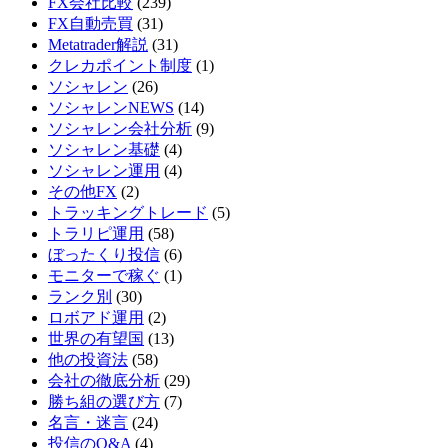
FX会社比較
(239)
FX自動売買
(31)
Metatrader解説
(31)
クレカポイント制度
(1)
ソシャレン
(26)
ソシャレンNEWS
(14)
ソシャレン会社分析
(9)
ソシャレン基礎
(4)
ソシャレン運用
(4)
その他FX
(2)
トラッキングトレード
(5)
トラリピ運用
(58)
ぼったくり投信
(6)
モニターで稼ぐ
(1)
ランク別
(30)
ロボアド運用
(2)
世界の有望国
(13)
他の投資法
(58)
会社の徹底分析
(29)
勝ち組の選び方
(7)
名言・迷言
(24)
投信のQ&A
(4)