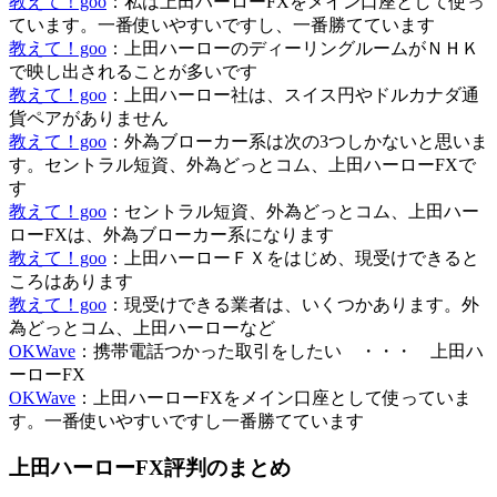
教えて！goo
：私は上田ハーローFXをメイン口座として使っ
ています。一番使いやすいですし、一番勝てています
教えて！goo
：上田ハーローのディーリングルームがＮＨＫ
で映し出されることが多いです
教えて！goo
：上田ハーロー社は、スイス円やドルカナダ通
貨ペアがありません
教えて！goo
：外為ブローカー系は次の3つしかないと思いま
す。セントラル短資、外為どっとコム、上田ハーローFXで
す
教えて！goo
：セントラル短資、外為どっとコム、上田ハー
ローFXは、外為ブローカー系になります
教えて！goo
：上田ハーローＦＸをはじめ、現受けできると
ころはあります
教えて！goo
：現受けできる業者は、いくつかあります。外
為どっとコム、上田ハーローなど
OKWave
：携帯電話つかった取引をしたい ・・・ 上田ハ
ーローFX
OKWave
：
上田ハーロー
FXをメイン口座として使っていま
す。一番使いやすいですし一番勝てています
上田ハーローFX評判のまとめ