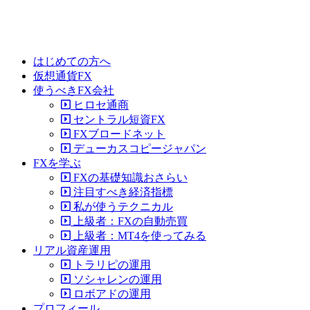
はじめての方へ
仮想通貨FX
使うべきFX会社
ヒロセ通商
セントラル短資FX
FXブロードネット
デューカスコピージャパン
FXを学ぶ
FXの基礎知識おさらい
注目すべき経済指標
私が使うテクニカル
上級者：FXの自動売買
上級者：MT4を使ってみる
リアル資産運用
トラリピの運用
ソシャレンの運用
ロボアドの運用
プロフィール