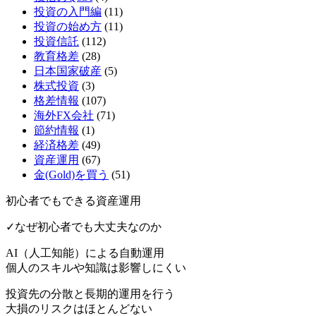
投資の入門編
(11)
投資の始め方
(11)
投資信託
(112)
教育格差
(28)
日本国家破産
(5)
株式投資
(3)
格差情報
(107)
海外FX会社
(71)
節約情報
(1)
経済格差
(49)
資産運用
(67)
金(Gold)を買う
(51)
初心者でもできる資産運用
✓なぜ初心者でも大丈夫なのか
AI（人工知能）による
自動運用
個人のスキルや知識は影響しにくい
投資先の分散と長期的運用を行う
大損のリスクはほとんどない