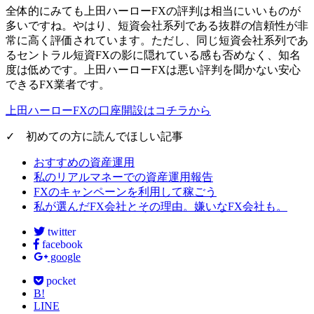
全体的にみても上田ハーローFXの
評判は相当にいいもの
が
多いですね。やはり、短資会社系列である抜群の信頼性が非
常に高く評価されています。ただし、同じ短資会社系列であ
るセントラル短資FXの影に隠れている感も否めなく、知名
度は低めです。上田ハーローFXは
悪い評判を聞かない安心
できるFX業者
です。
上田ハーローFXの口座開設はコチラから
✓ 初めての方に読んでほしい記事
おすすめの資産運用
私のリアルマネーでの資産運用報告
FXのキャンペーンを利用して稼ごう
私が選んだFX会社とその理由。嫌いなFX会社も。
twitter
facebook
google
pocket
B!
LINE