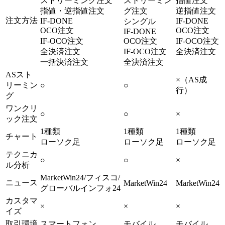
ストリーミング注文
ストリーミン
指値注文
指値・逆指値注文
グ注文
逆指値注文
注文方法
IF-DONE
IF-DONE
シングル
OCO注文
OCO注文
IF-DONE
IF-OCO注文
OCO注文
IF-OCO注文
全決済注文
IF-OCO注文
全決済注文
一括決済注文
全決済注文
ASスト
×（AS成
リーミン
○
○
行）
グ
ワンクリ
○
○
×
ック注文
1種類
1種類
1種類
チャート
ローソク足
ローソク足
ローソク足
テクニカ
○
○
×
ル分析
MarketWin24/フィスコ/
ニュース
MarketWin24
MarketWin24
グローバルインフォ24
カスタマ
×
×
×
イズ
取引環境
スマートフォン
モバイル
モバイル