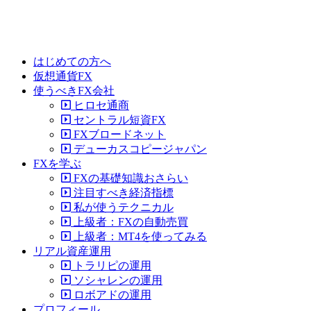
はじめての方へ
仮想通貨FX
使うべきFX会社
ヒロセ通商
セントラル短資FX
FXブロードネット
デューカスコピージャパン
FXを学ぶ
FXの基礎知識おさらい
注目すべき経済指標
私が使うテクニカル
上級者：FXの自動売買
上級者：MT4を使ってみる
リアル資産運用
トラリピの運用
ソシャレンの運用
ロボアドの運用
プロフィール