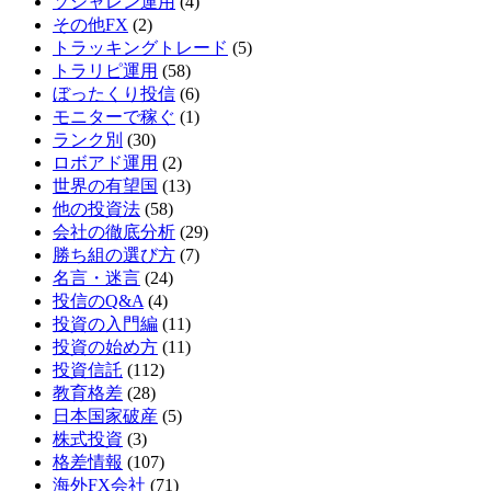
ソシャレン運用
(4)
その他FX
(2)
トラッキングトレード
(5)
トラリピ運用
(58)
ぼったくり投信
(6)
モニターで稼ぐ
(1)
ランク別
(30)
ロボアド運用
(2)
世界の有望国
(13)
他の投資法
(58)
会社の徹底分析
(29)
勝ち組の選び方
(7)
名言・迷言
(24)
投信のQ&A
(4)
投資の入門編
(11)
投資の始め方
(11)
投資信託
(112)
教育格差
(28)
日本国家破産
(5)
株式投資
(3)
格差情報
(107)
海外FX会社
(71)