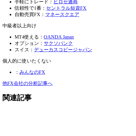
手軽にトレード：
ヒロセ通商
信頼性で1番：
セントラル短資FX
自動売買FX：
マネースクエア
中級者以上向け
MT4使える：
OANDA Japan
オプション：
サクソバンク
スイス：
デューカスコピージャパン
個人的に使いたくない
：
みんなのFX
他FX会社の分析記事へ
関連記事