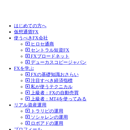
はじめての方へ
仮想通貨FX
使うべきFX会社
ヒロセ通商
セントラル短資FX
FXブロードネット
デューカスコピージャパン
FXを学ぶ
FXの基礎知識おさらい
注目すべき経済指標
私が使うテクニカル
上級者：FXの自動売買
上級者：MT4を使ってみる
リアル資産運用
トラリピの運用
ソシャレンの運用
ロボアドの運用
プロフィール