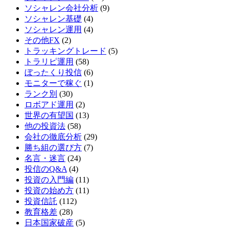
ソシャレン会社分析
(9)
ソシャレン基礎
(4)
ソシャレン運用
(4)
その他FX
(2)
トラッキングトレード
(5)
トラリピ運用
(58)
ぼったくり投信
(6)
モニターで稼ぐ
(1)
ランク別
(30)
ロボアド運用
(2)
世界の有望国
(13)
他の投資法
(58)
会社の徹底分析
(29)
勝ち組の選び方
(7)
名言・迷言
(24)
投信のQ&A
(4)
投資の入門編
(11)
投資の始め方
(11)
投資信託
(112)
教育格差
(28)
日本国家破産
(5)