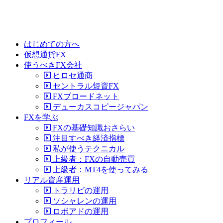
はじめての方へ
仮想通貨FX
使うべきFX会社
ヒロセ通商
セントラル短資FX
FXブロードネット
デューカスコピージャパン
FXを学ぶ
FXの基礎知識おさらい
注目すべき経済指標
私が使うテクニカル
上級者：FXの自動売買
上級者：MT4を使ってみる
リアル資産運用
トラリピの運用
ソシャレンの運用
ロボアドの運用
プロフィール