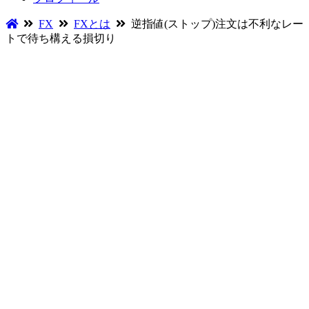
FX
FXとは
逆指値(ストップ)注文は不利なレー
トで待ち構える損切り