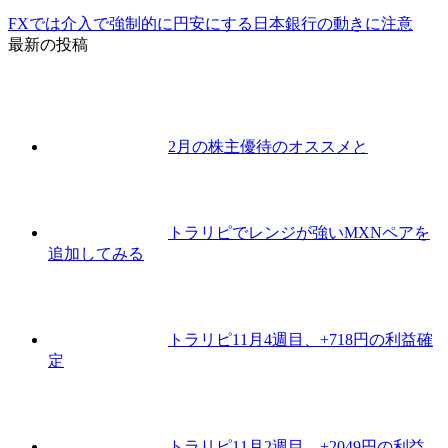
FXでは介入で強制的に円安にする日本銀行の動きに注意
最新の投稿
2月の株主優待のオススメと
トラリピでレンジが強いMXNペアを
追加してみる
トラリピ11月4週目、+718円の利益確
定
トラリピ11月2週目、+2049円の利益