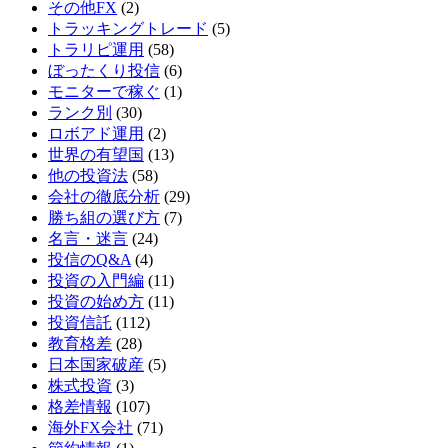
その他FX
(2)
トラッキングトレード
(5)
トラリピ運用
(58)
ぼったくり投信
(6)
モニターで稼ぐ
(1)
ランク別
(30)
ロボアド運用
(2)
世界の有望国
(13)
他の投資法
(58)
会社の徹底分析
(29)
勝ち組の選び方
(7)
名言・迷言
(24)
投信のQ&A
(4)
投資の入門編
(11)
投資の始め方
(11)
投資信託
(112)
教育格差
(28)
日本国家破産
(5)
株式投資
(3)
格差情報
(107)
海外FX会社
(71)