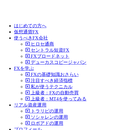
はじめての方へ
仮想通貨FX
使うべきFX会社
ヒロセ通商
セントラル短資FX
FXブロードネット
デューカスコピージャパン
FXを学ぶ
FXの基礎知識おさらい
注目すべき経済指標
私が使うテクニカル
上級者：FXの自動売買
上級者：MT4を使ってみる
リアル資産運用
トラリピの運用
ソシャレンの運用
ロボアドの運用
プロフィール