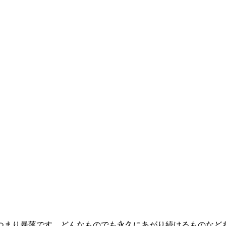
つまり
暴落
です。どんなものでも永久にあがり続けるものなど