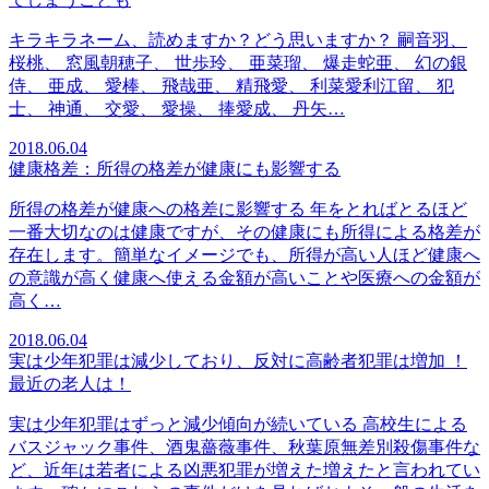
キラキラネーム、読めますか？どう思いますか？ 嗣音羽、
桜桃、 窓風朝穂子、 世歩玲、 亜菜瑠、 爆走蛇亜、 幻の銀
侍、 亜成、 愛棒、 飛哉亜、 精飛愛、 利菜愛利江留、 犯
士、 神通、 交愛、 愛操、 捧愛成、 丹矢…
2018.06.04
健康格差：所得の格差が健康にも影響する
所得の格差が健康への格差に影響する 年をとればとるほど
一番大切なのは健康ですが、その健康にも所得による格差が
存在します。簡単なイメージでも、所得が高い人ほど健康へ
の意識が高く健康へ使える金額が高いことや医療への金額が
高く…
2018.06.04
実は少年犯罪は減少しており、反対に高齢者犯罪は増加 ！
最近の老人は！
実は少年犯罪はずっと減少傾向が続いている 高校生による
バスジャック事件、酒鬼薔薇事件、秋葉原無差別殺傷事件な
ど、近年は若者による凶悪犯罪が増えた増えたと言われてい