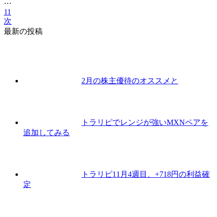
⋯
11
次
最新の投稿
2月の株主優待のオススメと
トラリピでレンジが強いMXNペアを
追加してみる
トラリピ11月4週目、+718円の利益確
定