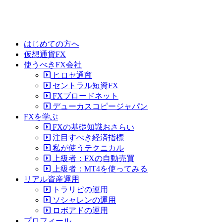
はじめての方へ
仮想通貨FX
使うべきFX会社
ヒロセ通商
セントラル短資FX
FXブロードネット
デューカスコピージャパン
FXを学ぶ
FXの基礎知識おさらい
注目すべき経済指標
私が使うテクニカル
上級者：FXの自動売買
上級者：MT4を使ってみる
リアル資産運用
トラリピの運用
ソシャレンの運用
ロボアドの運用
プロフィール