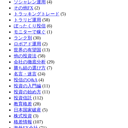
ソシャレン運用
(4)
その他FX
(2)
トラッキングトレード
(5)
トラリピ運用
(58)
ぼったくり投信
(6)
モニターで稼ぐ
(1)
ランク別
(30)
ロボアド運用
(2)
世界の有望国
(13)
他の投資法
(58)
会社の徹底分析
(29)
勝ち組の選び方
(7)
名言・迷言
(24)
投信のQ&A
(4)
投資の入門編
(11)
投資の始め方
(11)
投資信託
(112)
教育格差
(28)
日本国家破産
(5)
株式投資
(3)
格差情報
(107)
海外FX会社
(71)