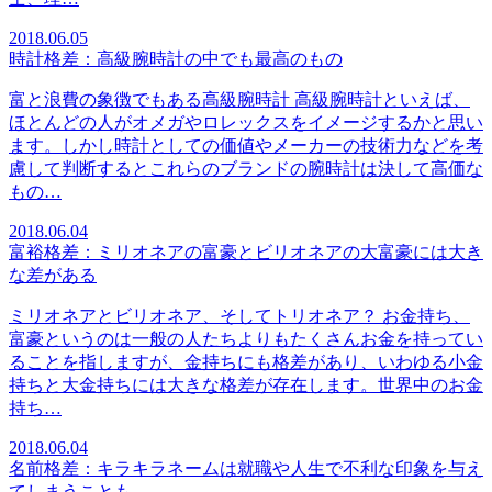
2018.06.05
時計格差：高級腕時計の中でも最高のもの
富と浪費の象徴でもある高級腕時計 高級腕時計といえば、
ほとんどの人がオメガやロレックスをイメージするかと思い
ます。しかし時計としての価値やメーカーの技術力などを考
慮して判断するとこれらのブランドの腕時計は決して高価な
もの…
2018.06.04
富裕格差：ミリオネアの富豪とビリオネアの大富豪には大き
な差がある
ミリオネアとビリオネア、そしてトリオネア？ お金持ち、
富豪というのは一般の人たちよりもたくさんお金を持ってい
ることを指しますが、金持ちにも格差があり、いわゆる小金
持ちと大金持ちには大きな格差が存在します。世界中のお金
持ち…
2018.06.04
名前格差：キラキラネームは就職や人生で不利な印象を与え
てしまうことも