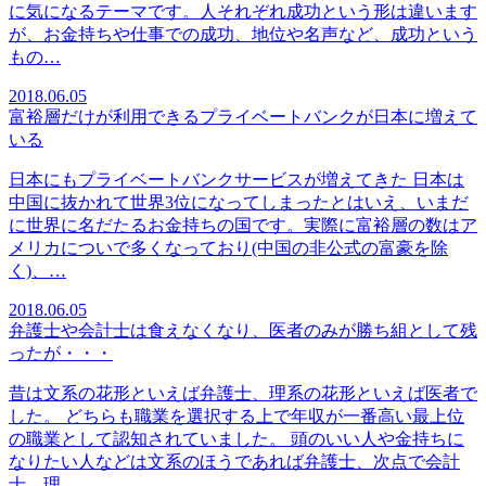
に気になるテーマです。人それぞれ成功という形は違います
が、お金持ちや仕事での成功、地位や名声など、成功という
もの…
2018.06.05
富裕層だけが利用できるプライベートバンクが日本に増えて
いる
日本にもプライベートバンクサービスが増えてきた 日本は
中国に抜かれて世界3位になってしまったとはいえ、いまだ
に世界に名だたるお金持ちの国です。実際に富裕層の数はア
メリカについで多くなっており(中国の非公式の富豪を除
く)、…
2018.06.05
弁護士や会計士は食えなくなり、医者のみが勝ち組として残
ったが・・・
昔は文系の花形といえば弁護士、理系の花形といえば医者で
した。 どちらも職業を選択する上で年収が一番高い最上位
の職業として認知されていました。 頭のいい人や金持ちに
なりたい人などは文系のほうであれば弁護士、次点で会計
士、理…