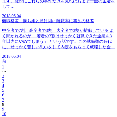
ます。確かにこれらの事件だけを見ればおよそ一般の生活を
して…
2018.06.04
離職格差：勝ち組と負け組は離職率に雲泥の格差
中卒者で7割、高卒者で3割、大卒者で3割が離職している よ
く聞かれるのが 「若者の3割はせっかく就職できた企業を3
年以内にやめてしまう」 という話です。この就職難の時代
に、せっかく苦しい思いをして内定をもらって就職した企…
2018.06.04
前
1
⋯
2
3
4
5
6
7
8
9
10