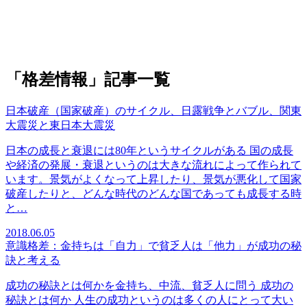
「格差情報」記事一覧
日本破産（国家破産）のサイクル、日露戦争とバブル、関東
大震災と東日本大震災
日本の成長と衰退には80年というサイクルがある 国の成長
や経済の発展・衰退というのは大きな流れによって作られて
います。景気がよくなって上昇したり、景気が悪化して国家
破産したりと、どんな時代のどんな国であっても成長する時
と…
2018.06.05
意識格差：金持ちは「自力」で貧乏人は「他力」が成功の秘
訣と考える
成功の秘訣とは何かを金持ち、中流、貧乏人に問う 成功の
秘訣とは何か 人生の成功というのは多くの人にとって大い