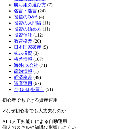
勝ち組の選び方
(7)
名言・迷言
(24)
投信のQ&A
(4)
投資の入門編
(11)
投資の始め方
(11)
投資信託
(112)
教育格差
(28)
日本国家破産
(5)
株式投資
(3)
格差情報
(107)
海外FX会社
(71)
節約情報
(1)
経済格差
(49)
資産運用
(67)
金(Gold)を買う
(51)
初心者でもできる資産運用
✓なぜ初心者でも大丈夫なのか
AI（人工知能）による
自動運用
個人のスキルや知識は影響しにくい