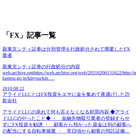
「FX」記事一覧
新東京シティ証券は分別管理を行政処分されて廃業したFX
業者
新東京シティ証券の行政処分の内容
web.archive.orghttps://web.archive.org/web/20110206131622/http://
kantou.go.jp/kinyuu/kin….
2010.08.22
アライドLLCとはFX投資をエサに金を集めて夜逃げした詐
欺会社
アライドLLCの呆れて何も言えなくなる犯罪内容 ◆アライ
ドLLCのやったこと◆ ・ 金融先物取引業者の登録すらせ
ずにFX投資を勧誘 ・ 顧客から預かった資金は別の顧客へ
の配当にする自転車操業 ・ 常日頃から顧客の預託証拠…