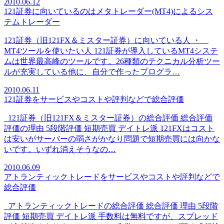
2010.06.12
121証券に向いているのはメタトレーダー(MT4)によるシス
テムトレーダー
121証券（旧121FX＆ミスター証券）に向いている人 ・
MT4ツールを使いたい人 121証券が導入しているMT4システ
ムは世界最高峰のツールです。26種類のテクニカル分析ツー
ルが充実している他に、自分で作ったプログラ…
2010.06.11
121証券をサービスやコストや評判などで総合評価
121証券（旧121FX＆ミスター証券）の総合評価 総合評価
評価の理由 5段階評価 短期売買 デイトレ派 121FXはコスト
は安いがサーバーの弱さがかなり問題で短期売買には向かな
いです。いずれ消えそうなの…
2010.06.09
アトランティックトレードをサービスやコストや評判などで
総合評価
アトランティックトレードの総合評価 総合評価 理由 5段階
評価 短期売買 デイトレ派 手数料は無料ですが、スプレッド