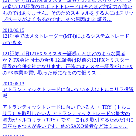
121証券（旧121FX＆ミスター証券）の欠点 スリップページ
が多い 121証券のロボットトレードはそれほど約定力が強い
ものではありません。そのためスキャルをする人にはスリッ
プページがよくあるのです。その原因は121証券…
2010.06.15
121証券ではメタトレーダー(MT4)によるシステムトレード
ができる
121証券（旧121FX＆ミスター証券）とはどのような業者
か？ FX会社同士の合併 121証券は以前の121FXとミスター
証券の合併会社になります。正確にはミスター証券が121FX
のFX事業を買い取った形になるので旧ミス…
2010.06.13
アトランティックトレードに向いている人はトルコリラ投資
派
アトランティックトレードに向いている人 ・ TRY（トルコ
リラ）を取引したい人 アトランティックトレードの最大の
魅力がトルコリラ（TRY）です。これを取引するためだけに
口座をもつ人が多いです。他のSAXO業者などはミニマ…