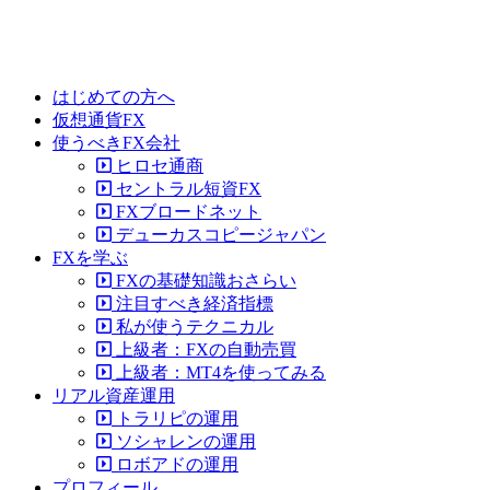
はじめての方へ
仮想通貨FX
使うべきFX会社
ヒロセ通商
セントラル短資FX
FXブロードネット
デューカスコピージャパン
FXを学ぶ
FXの基礎知識おさらい
注目すべき経済指標
私が使うテクニカル
上級者：FXの自動売買
上級者：MT4を使ってみる
リアル資産運用
トラリピの運用
ソシャレンの運用
ロボアドの運用
プロフィール