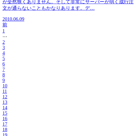
が全然狭くありません。そして非常にサーバーが弱く成行注
文が通らないこともかなりあります。デ…
2010.06.09
前
1
⋯
2
3
4
5
6
7
8
9
10
11
12
13
14
15
16
17
18
19