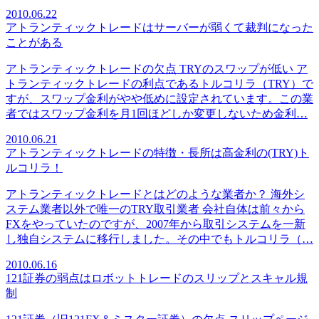
2010.06.22
アトランティックトレードはサーバーが弱くて裁判になった
ことがある
アトランティックトレードの欠点 TRYのスワップが低い ア
トランティックトレードの利点であるトルコリラ（TRY）で
すが、スワップ金利がやや低めに設定されています。この業
者ではスワップ金利を月1回ほどしか変更しないため金利…
2010.06.21
アトランティックトレードの特徴・長所は高金利の(TRY)ト
ルコリラ！
アトランティックトレードとはどのような業者か？ 海外シ
ステム業者以外で唯一のTRY取引業者 会社自体は前々から
FXをやっていたのですが、2007年から取引システムを一新
し独自システムに移行しました。その中でもトルコリラ（…
2010.06.16
121証券の弱点はロボットトレードのスリップとスキャル規
制