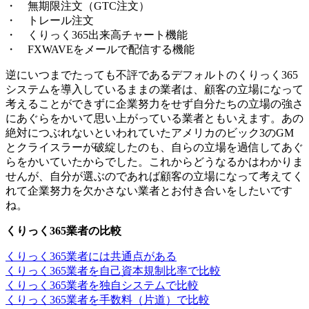
・ 無期限注文（GTC注文）
・ トレール注文
・ くりっく365出来高チャート機能
・ FXWAVEをメールで配信する機能
逆にいつまでたっても不評であるデフォルトのくりっく365
システムを導入しているままの業者は、顧客の立場になって
考えることができずに企業努力をせず自分たちの立場の強さ
にあぐらをかいて思い上がっている業者ともいえます。あの
絶対につぶれないといわれていたアメリカのビック3のGM
とクライスラーが破綻したのも、自らの立場を過信してあぐ
らをかいていたからでした。これからどうなるかはわかりま
せんが、自分が選ぶのであれば顧客の立場になって考えてく
れて企業努力を欠かさない業者とお付き合いをしたいです
ね。
くりっく365業者の比較
くりっく365業者には共通点がある
くりっく365業者を自己資本規制比率で比較
くりっく365業者を独自システムで比較
くりっく365業者を手数料（片道）で比較