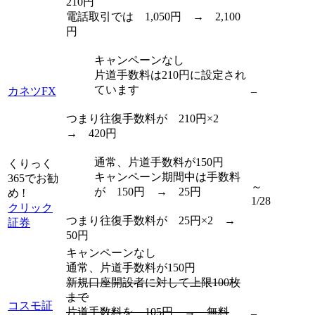
210円
電話取引では 1,050円 → 2,100
円
キャンペーンなし
片道手数料は210円に設定され
ています
カネツFX
–
つまり往復手数料が 210円×2
→ 420円
通常、片道手数料が150円
くりっく
キャンペーン期間中は手数料
365でお勧
～
が 150円 → 25円
め !
1/28
クリック
つまり往復手数料が 25円×2 →
証券
50円
キャンペーンなし
通常、片道手数料が150円
新規口座開設者に対して上限100枚
まで
コスモ証
片道手数料を 105円 → 無料
–