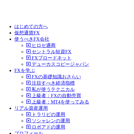
はじめての方へ
仮想通貨FX
使うべきFX会社
ヒロセ通商
セントラル短資FX
FXブロードネット
デューカスコピージャパン
FXを学ぶ
FXの基礎知識おさらい
注目すべき経済指標
私が使うテクニカル
上級者：FXの自動売買
上級者：MT4を使ってみる
リアル資産運用
トラリピの運用
ソシャレンの運用
ロボアドの運用
プロフィール