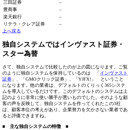
三田証券
–
豊商事
–
楽天銀行
–
リテラ・クレア証券
–
上へ戻る
独自システムではインヴァスト証券・
スター為替
さて、独自システムで比較したのが上の図になります。ご覧
のように独自システムを保持しているのは 「
インヴァスト
証券
」、「GMOクリック証券」、「YJFX!」 ということ
になります。他の業者は、デフォルトのくりっく365システ
ムを導入しているだけです。このデフォルトのシステムは上
記のように非常に使い勝手が悪いものでした。そのような顧
客の声を反映して、独自システムを作ってくれたこの3社
は、
顧客本位の考え
があり、
企業努力を欠かさない
業者であ
ると評価できますね。
■ 主な独自システムの特徴 ■