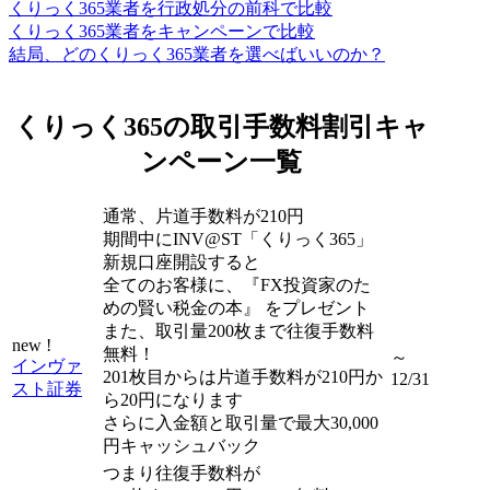
くりっく365業者を行政処分の前科で比較
くりっく365業者をキャンペーンで比較
結局、どのくりっく365業者を選べばいいのか？
くりっく365の取引手数料割引キャ
ンペーン一覧
通常、片道手数料が210円
期間中にINV@ST「くりっく365」
新規口座開設すると
全てのお客様に、『FX投資家のた
めの賢い税金の本』 をプレゼント
また、取引量200枚まで往復手数料
new !
無料！
～
インヴァ
201枚目からは片道手数料が210円か
12/31
スト証券
ら20円になります
さらに
入金額と取引量で最大30,000
円
キャッシュバック
つまり往復手数料が