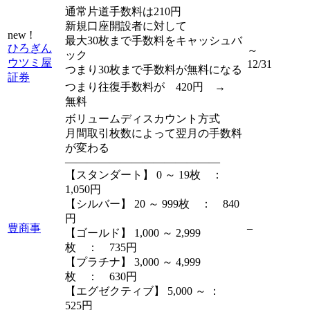
通常片道手数料は210円
新規口座開設者に対して
new !
最大30枚まで手数料をキャッシュバ
ひろぎん
～
ック
ウツミ屋
12/31
つまり30枚まで手数料が無料になる
証券
つまり往復手数料が 420円 →
無料
ボリュームディスカウント方式
月間取引枚数によって翌月の手数料
が変わる
——————————————
【スタンダート】 0 ～ 19枚 ：
1,050円
【シルバー】 20 ～ 999枚 ： 840
円
豊商事
–
【ゴールド】 1,000 ～ 2,999
枚 ： 735円
【プラチナ】 3,000 ～ 4,999
枚 ： 630円
【エグゼクティブ】 5,000 ～ ：
525円