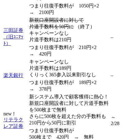
つまり往復手数料が 1050円×2
→ 2100円
新規口座開設者に対して
片道手数料を50円に
（終了）
三田証券
キャンペーンなし
（旧ﾕﾆﾏｯ
–
片道手数料は210円
ﾄ）
つまり往復手数料が 210円×2
→ 420円
キャンペーンなし
片道手数料は189円
くりっく365参入以来割引なし
楽天銀行
–
つまり往復手数料が 189円×2
→ 378円
新システム導入で顧客獲得に熱心！
新規口座開設者に対して片道手数料
を500枚まで無料
new !
さらに500枚を超えた分の手数料も
～
リテラク
210円から50円に割引
2/28
レア証券
つまり往復手数料が
500枚まで 420円 → 無料