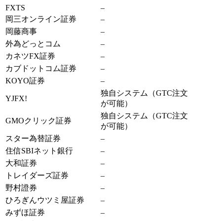
FXTS
–
岡三オンライン証券
–
岡藤商事
–
外為どっとコム
–
カネツFX証券
–
カブドットコム証券
–
KOYO証券
–
独自システム（GTC注文
YJFX!
が可能）
独自システム（GTC注文
GMOクリック証券
が可能）
スター為替証券
–
住信SBIネット銀行
–
大和証券
–
トレイダーズ証券
–
野村證券
–
ひろぎんウツミ屋証券
–
みずほ証券
–