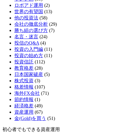
ロボアド運用
(2)
世界の有望国
(13)
他の投資法
(58)
会社の徹底分析
(29)
勝ち組の選び方
(7)
名言・迷言
(24)
投信のQ&A
(4)
投資の入門編
(11)
投資の始め方
(11)
投資信託
(112)
教育格差
(28)
日本国家破産
(5)
株式投資
(3)
格差情報
(107)
海外FX会社
(71)
節約情報
(1)
経済格差
(49)
資産運用
(67)
金(Gold)を買う
(51)
初心者でもできる資産運用