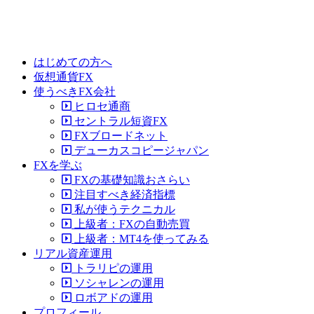
はじめての方へ
仮想通貨FX
使うべきFX会社
ヒロセ通商
セントラル短資FX
FXブロードネット
デューカスコピージャパン
FXを学ぶ
FXの基礎知識おさらい
注目すべき経済指標
私が使うテクニカル
上級者：FXの自動売買
上級者：MT4を使ってみる
リアル資産運用
トラリピの運用
ソシャレンの運用
ロボアドの運用
プロフィール