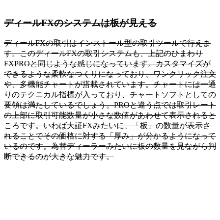
ディールFXのシステムは板が見える
ディールFXの取引はインストール型の取引ツールで行えま
す。このディールFXの取引システムも、上記のひまわり
FXPROと同じような感じになっています。カスタマイズが
できるような柔軟なつくりになっており、ワンクリック注文
や、多機能チャートが搭載されています。チャートには一通
りのテクニカル指標が入っており、チャートソフトとしての
要領は満たしているでしょう。PROと違う点では取引レート
の上部に取引可能数量が小さな数値があわせて表示されると
ころです。いわば大証FXみたいに、
「板」の数量が表示さ
れることでその価格に対する「厚み」が分かるようになって
いる
のです。為替ディーラーみたいに板の数量を見ながら判
断できるのが大きな魅力です。