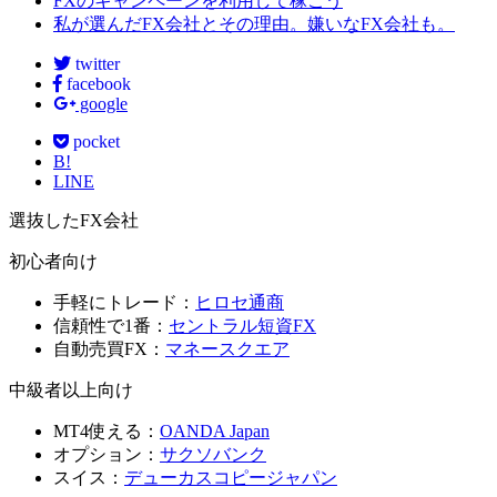
FXのキャンペーンを利用して稼ごう
私が選んだFX会社とその理由。嫌いなFX会社も。
twitter
facebook
google
pocket
B!
LINE
選抜したFX会社
初心者向け
手軽にトレード：
ヒロセ通商
信頼性で1番：
セントラル短資FX
自動売買FX：
マネースクエア
中級者以上向け
MT4使える：
OANDA Japan
オプション：
サクソバンク
スイス：
デューカスコピージャパン