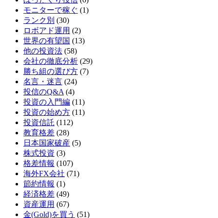
モニターで稼ぐ
(1)
ランク別
(30)
ロボアド運用
(2)
世界の有望国
(13)
他の投資法
(58)
会社の徹底分析
(29)
勝ち組の選び方
(7)
名言・迷言
(24)
投信のQ&A
(4)
投資の入門編
(11)
投資の始め方
(11)
投資信託
(112)
教育格差
(28)
日本国家破産
(5)
株式投資
(3)
格差情報
(107)
海外FX会社
(71)
節約情報
(1)
経済格差
(49)
資産運用
(67)
金(Gold)を買う
(51)