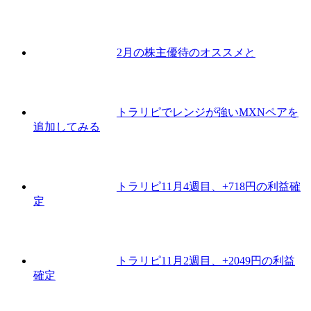
2月の株主優待のオススメと
トラリピでレンジが強いMXNペアを
追加してみる
トラリピ11月4週目、+718円の利益確
定
トラリピ11月2週目、+2049円の利益
確定