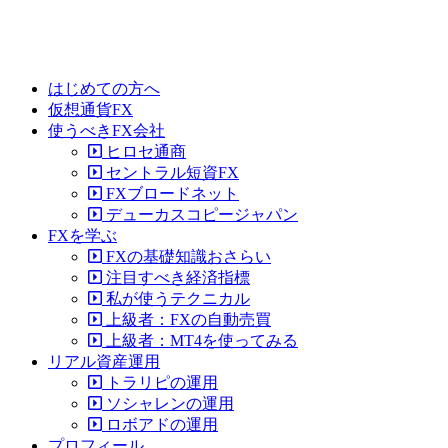
はじめての方へ
仮想通貨FX
使うべきFX会社
ヒロセ通商
セントラル短資FX
FXブロードネット
デューカスコピージャパン
FXを学ぶ
FXの基礎知識おさらい
注目すべき経済指標
私が使うテクニカル
上級者：FXの自動売買
上級者：MT4を使ってみる
リアル資産運用
トラリピの運用
ソシャレンの運用
ロボアドの運用
プロフィール