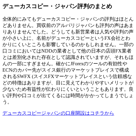
デューカスコピー・ジャパン評判のまとめ
全体的にみてもデューカスコピー・ジャパンの評判はほとん
どありません。買収前のアルパリジャパンも評判の声はあま
りありませんでした。どうしても新営業者は人気や評判の声
が小さい上に、名前がデューカスコピーというFX会社とわ
かりにくいところも影響しているのかもしれません。一部の
口コミにおいてはNDDの業者として他の日本の店頭FX業者
とは差別化された存在として認識されていますが、それもほ
んの一部にすぎません。確かにJForexのツールの有効性や
ECNのカバー先がスイス銀行のマーケットプレイスで構成
されるSWFX (スイスFXマーケットプレイスという信頼感な
どの特徴はありますが、目に見えてわかりやすいメリットが
少ないため有益性が伝わりにくいということもあります。良
い評判や口コミが出てくるには時間がかかってしまうでしょ
う。
デューカスコピージャパンの口座開設はコチラから