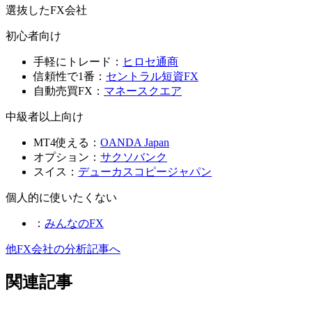
選抜したFX会社
初心者向け
手軽にトレード：
ヒロセ通商
信頼性で1番：
セントラル短資FX
自動売買FX：
マネースクエア
中級者以上向け
MT4使える：
OANDA Japan
オプション：
サクソバンク
スイス：
デューカスコピージャパン
個人的に使いたくない
：
みんなのFX
他FX会社の分析記事へ
関連記事