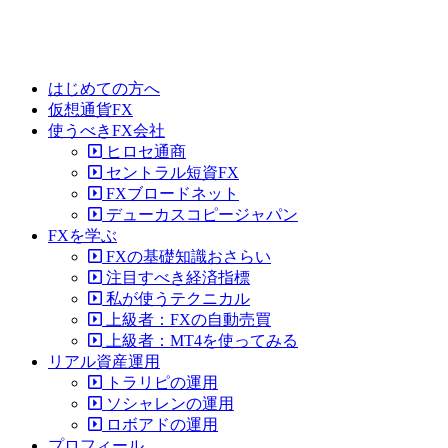
はじめての方へ
仮想通貨FX
使うべきFX会社
ヒロセ通商
セントラル短資FX
FXブロードネット
デューカスコピージャパン
FXを学ぶ
FXの基礎知識おさらい
注目すべき経済指標
私が使うテクニカル
上級者：FXの自動売買
上級者：MT4を使ってみる
リアル資産運用
トラリピの運用
ソシャレンの運用
ロボアドの運用
プロフィール