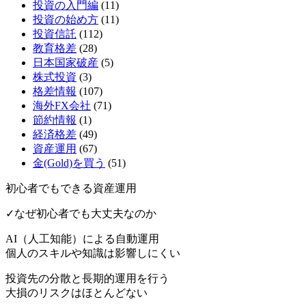
投資の入門編
(11)
投資の始め方
(11)
投資信託
(112)
教育格差
(28)
日本国家破産
(5)
株式投資
(3)
格差情報
(107)
海外FX会社
(71)
節約情報
(1)
経済格差
(49)
資産運用
(67)
金(Gold)を買う
(51)
初心者でもできる資産運用
✓なぜ初心者でも大丈夫なのか
AI（人工知能）による
自動運用
個人のスキルや知識は影響しにくい
投資先の分散と長期的運用を行う
大損のリスクはほとんどない