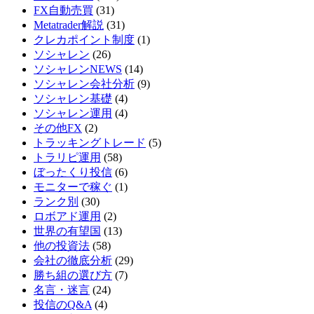
FX自動売買
(31)
Metatrader解説
(31)
クレカポイント制度
(1)
ソシャレン
(26)
ソシャレンNEWS
(14)
ソシャレン会社分析
(9)
ソシャレン基礎
(4)
ソシャレン運用
(4)
その他FX
(2)
トラッキングトレード
(5)
トラリピ運用
(58)
ぼったくり投信
(6)
モニターで稼ぐ
(1)
ランク別
(30)
ロボアド運用
(2)
世界の有望国
(13)
他の投資法
(58)
会社の徹底分析
(29)
勝ち組の選び方
(7)
名言・迷言
(24)
投信のQ&A
(4)