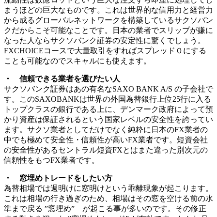
まうほどの巨大なものです。これは世界的な信用力と経営力
から成るグローバルネットワークを構築しているサクソバン
クだからこそ可能なことです。日本の業者でスリップが嫌に
なった人ならサクソバンク証券の安定性に驚くでしょう。
FXCHOICEコースで大量取引をすればスプレッド０にする
ことも可能なのでスキャルにも使えます。
・ 信頼できる業者を選びたい人
サクソバンク証券はあの有名な
SAXO BANK A/S の子会社
で
す。このSAXOBANKは世界の外国為替銀行上位25行に入る
トップクラスの銀行である上に、デンマーク政府によって預
かり資産は保証されるという国家レベルの安全性を誇ってい
ます。サクソ業者としてだけでなく純粋に日本のFX業者の
中でも極めて安全性・信頼性が高いFX業者です。短資会社
の安全性があるセントラル短資FXとはまた違った別次元の
信頼性をもつFX業者です。
・ 窓埋めトレードをしたい方
為替相場では週明けに窓明けという乖離現象が起こります。
これは相場の行き過ぎのため、相場はその窓を空ける前の水
準まで戻る
”窓埋め”
が起こる事が多いのです。その修正