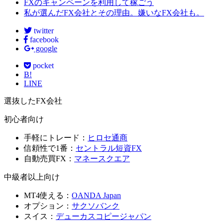
FXのキャンペーンを利用して稼ごう
私が選んだFX会社とその理由。嫌いなFX会社も。
twitter
facebook
google
pocket
B!
LINE
選抜したFX会社
初心者向け
手軽にトレード：
ヒロセ通商
信頼性で1番：
セントラル短資FX
自動売買FX：
マネースクエア
中級者以上向け
MT4使える：
OANDA Japan
オプション：
サクソバンク
スイス：
デューカスコピージャパン