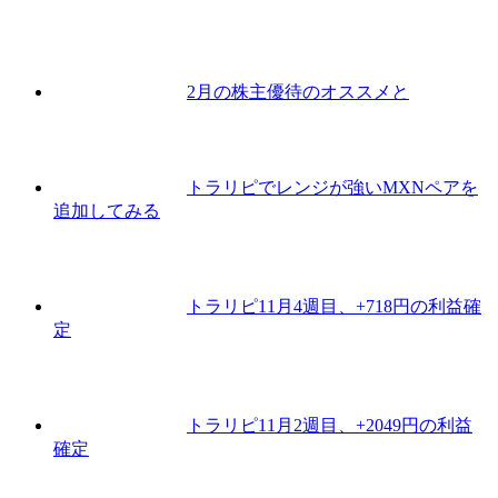
2月の株主優待のオススメと
トラリピでレンジが強いMXNペアを
追加してみる
トラリピ11月4週目、+718円の利益確
定
トラリピ11月2週目、+2049円の利益
確定