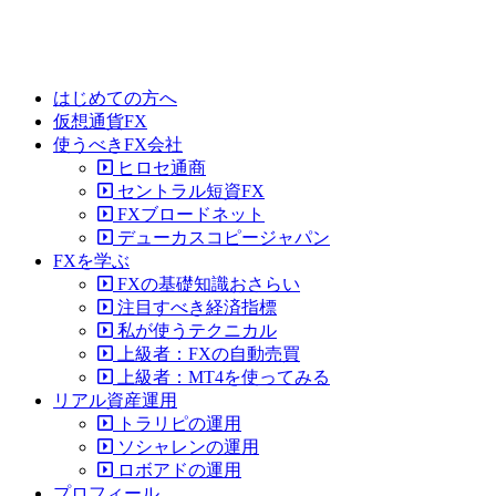
はじめての方へ
仮想通貨FX
使うべきFX会社
ヒロセ通商
セントラル短資FX
FXブロードネット
デューカスコピージャパン
FXを学ぶ
FXの基礎知識おさらい
注目すべき経済指標
私が使うテクニカル
上級者：FXの自動売買
上級者：MT4を使ってみる
リアル資産運用
トラリピの運用
ソシャレンの運用
ロボアドの運用
プロフィール