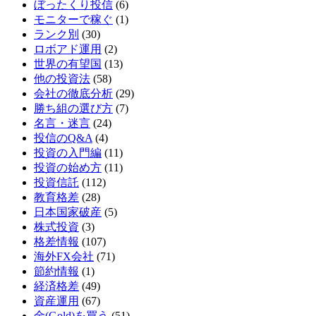
ぼったくり投信
(6)
モニターで稼ぐ
(1)
ランク別
(30)
ロボアド運用
(2)
世界の有望国
(13)
他の投資法
(58)
会社の徹底分析
(29)
勝ち組の選び方
(7)
名言・迷言
(24)
投信のQ&A
(4)
投資の入門編
(11)
投資の始め方
(11)
投資信託
(112)
教育格差
(28)
日本国家破産
(5)
株式投資
(3)
格差情報
(107)
海外FX会社
(71)
節約情報
(1)
経済格差
(49)
資産運用
(67)
金(Gold)を買う
(51)