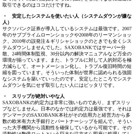
取引できるのはココだけですね。
・ 安定したシステムを使いたい人（システムダウンが嫌な
人）
サクソバンク証券が導入しているシステムは
最強
です。2007
年のサブプライムローンショックや2008年のリーマンショッ
ク、2010年の誤発注＆ギリシャショックのときでも全くシス
テムダウンしませんでした。SAXOBANKではサーバー分
散、24時間体制監視、30分以内の解決マニュアルなど万全の
環境が揃っています。また、トラブルに対して人的対応を極
力減らして、オートメーション化し、トラブル復旧時間の短
縮を図っています。そういった体制が世界に認められる強固
なシステムを築いていったのです。安定したところでシステ
ムダウンを気にせず取引したい人にはピッタリです。
・ スリップが絶対いやな人
SAXOBANKの約定力は非常に強いものであり、まずスリッ
プなどしません。日本のなかでは
約定力は最強
です。それは
デンマークのSAXOBANK本社がその信用力と経営力から多
数の欧米有力大手銀行とパートナーシップを組んで、そうい
った大手機関から流動性を確保しているから可能です。その
流動性は数億ロットという巨大な注文すら即座に処理してし