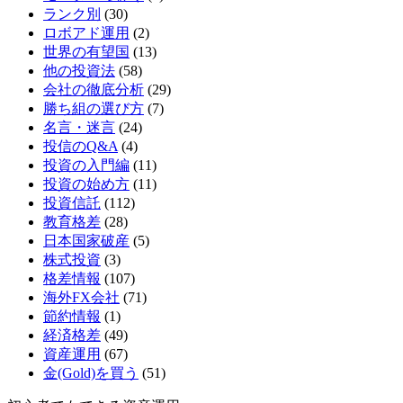
ランク別
(30)
ロボアド運用
(2)
世界の有望国
(13)
他の投資法
(58)
会社の徹底分析
(29)
勝ち組の選び方
(7)
名言・迷言
(24)
投信のQ&A
(4)
投資の入門編
(11)
投資の始め方
(11)
投資信託
(112)
教育格差
(28)
日本国家破産
(5)
株式投資
(3)
格差情報
(107)
海外FX会社
(71)
節約情報
(1)
経済格差
(49)
資産運用
(67)
金(Gold)を買う
(51)