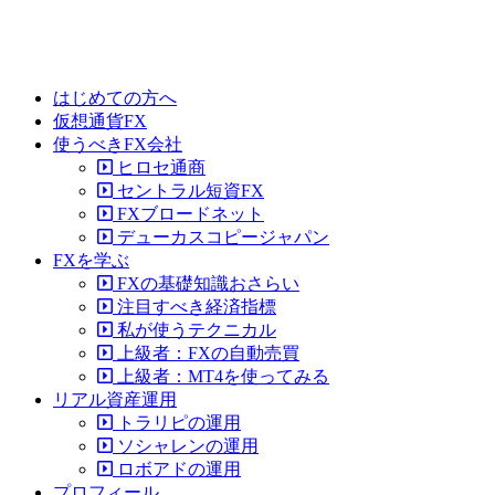
はじめての方へ
仮想通貨FX
使うべきFX会社
ヒロセ通商
セントラル短資FX
FXブロードネット
デューカスコピージャパン
FXを学ぶ
FXの基礎知識おさらい
注目すべき経済指標
私が使うテクニカル
上級者：FXの自動売買
上級者：MT4を使ってみる
リアル資産運用
トラリピの運用
ソシャレンの運用
ロボアドの運用
プロフィール