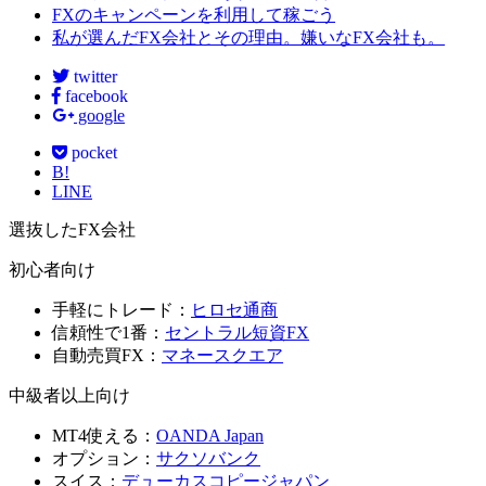
FXのキャンペーンを利用して稼ごう
私が選んだFX会社とその理由。嫌いなFX会社も。
twitter
facebook
google
pocket
B!
LINE
選抜したFX会社
初心者向け
手軽にトレード：
ヒロセ通商
信頼性で1番：
セントラル短資FX
自動売買FX：
マネースクエア
中級者以上向け
MT4使える：
OANDA Japan
オプション：
サクソバンク
スイス：
デューカスコピージャパン