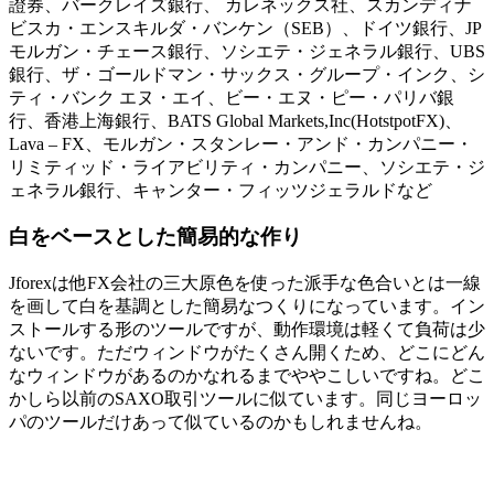
證券、バークレイズ銀行、 カレネックス社、スカンディナ
ビスカ・エンスキルダ・バンケン（SEB）、ドイツ銀行、JP
モルガン・チェース銀行、ソシエテ・ジェネラル銀行、UBS
銀行、ザ・ゴールドマン・サックス・グループ・インク、シ
ティ・バンク エヌ・エイ、ビー・エヌ・ピー・パリバ銀
行、香港上海銀行、BATS Global Markets,Inc(HotstpotFX)、
Lava – FX、モルガン・スタンレー・アンド・カンパニー・
リミティッド・ライアビリティ・カンパニー、ソシエテ・ジ
ェネラル銀行、キャンター・フィッツジェラルドなど
白をベースとした簡易的な作り
Jforexは他FX会社の三大原色を使った派手な色合いとは一線
を画して白を基調とした簡易なつくりになっています。イン
ストールする形のツールですが、動作環境は軽くて負荷は少
ないです。ただウィンドウがたくさん開くため、どこにどん
なウィンドウがあるのかなれるまでややこしいですね。どこ
かしら以前のSAXO取引ツールに似ています。同じヨーロッ
パのツールだけあって似ているのかもしれませんね。