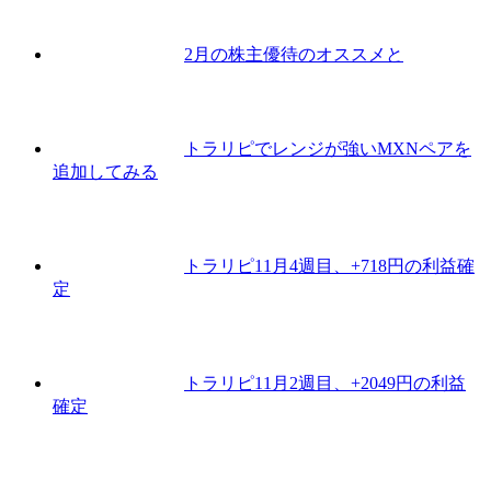
2月の株主優待のオススメと
トラリピでレンジが強いMXNペアを
追加してみる
トラリピ11月4週目、+718円の利益確
定
トラリピ11月2週目、+2049円の利益
確定