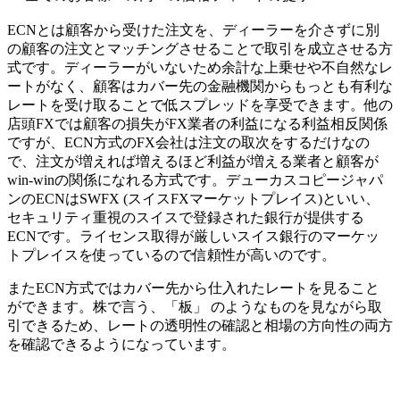
ECNとは顧客から受けた注文を、ディーラーを介さずに別
の顧客の注文とマッチングさせることで取引を成立させる方
式です。ディーラーがいないため余計な上乗せや不自然なレ
ートがなく、顧客はカバー先の金融機関からもっとも有利な
レートを受け取ることで低スプレッドを享受できます。他の
店頭FXでは顧客の損失がFX業者の利益になる利益相反関係
ですが、ECN方式のFX会社は注文の取次をするだけなの
で、注文が増えれば増えるほど利益が増える業者と顧客が
win-winの関係になれる方式です。デューカスコピージャパ
ンのECNはSWFX (スイスFXマーケットプレイス)といい、
セキュリティ重視のスイスで登録された銀行が提供する
ECNです。ライセンス取得が厳しいスイス銀行のマーケッ
トプレイスを使っているので信頼性が高いのです。
またECN方式ではカバー先から仕入れたレートを見ること
ができます。株で言う、「板」 のようなものを見ながら取
引できるため、レートの透明性の確認と相場の方向性の両方
を確認できるようになっています。