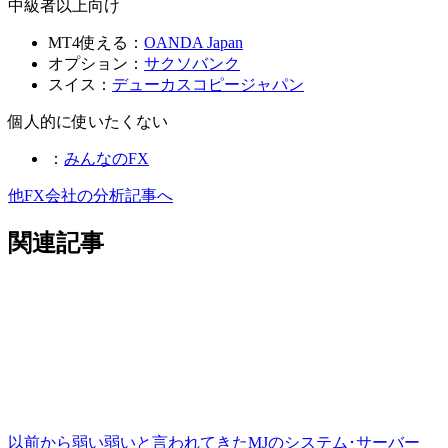
中級者以上向け
MT4使える：
OANDA Japan
オプション：
サクソバンク
スイス：
デューカスコピージャパン
個人的に使いたくない
：
みんなのFX
他FX会社の分析記事へ
関連記事
以前から弱い弱いと言われてきたMJのシステム･サーバー