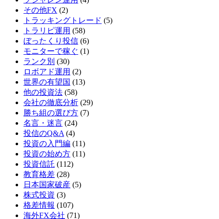
その他FX
(2)
トラッキングトレード
(5)
トラリピ運用
(58)
ぼったくり投信
(6)
モニターで稼ぐ
(1)
ランク別
(30)
ロボアド運用
(2)
世界の有望国
(13)
他の投資法
(58)
会社の徹底分析
(29)
勝ち組の選び方
(7)
名言・迷言
(24)
投信のQ&A
(4)
投資の入門編
(11)
投資の始め方
(11)
投資信託
(112)
教育格差
(28)
日本国家破産
(5)
株式投資
(3)
格差情報
(107)
海外FX会社
(71)