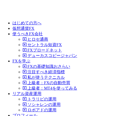
はじめての方へ
仮想通貨FX
使うべきFX会社
ヒロセ通商
セントラル短資FX
FXブロードネット
デューカスコピージャパン
FXを学ぶ
FXの基礎知識おさらい
注目すべき経済指標
私が使うテクニカル
上級者：FXの自動売買
上級者：MT4を使ってみる
リアル資産運用
トラリピの運用
ソシャレンの運用
ロボアドの運用
プロフィール