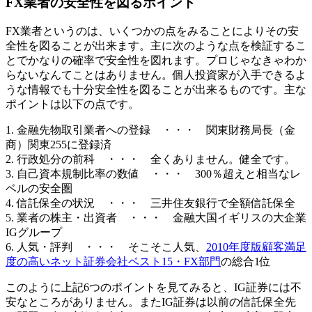
FX業者の安全性を図るポイント
FX業者というのは、いくつかの点をみることによりその
安
全性を図ることが出来ます
。主に次のような点を検証するこ
とでかなりの確率で安全性を図れます。プロじゃなきゃわか
らないなんてことはありません。個人投資家が入手できるよ
うな情報でも十分安全性を図ることが出来るものです。主な
ポイントは以下の点です。
1. 金融先物取引業者への登録 ・・・ 関東財務局長（金
商）関東255に登録済
2. 行政処分の前科 ・・・ 全くありません。健全です。
3. 自己資本規制比率の数値 ・・・ 300％超えと相当なレ
ベルの安全圏
4. 信託保全の状況 ・・・ 三井住友銀行で全額信託保全
5. 業者の株主・出資者 ・・・ 金融大国イギリスの大企業
IGグループ
6. 人気・評判 ・・・ そこそこ人気、
2010年度版顧客満足
度の高いネット証券会社ベスト15・FX部門
の総合1位
このように上記6つのポイントを見てみると、IG証券には不
安なところがありません。またIG証券は以前の信託保全先