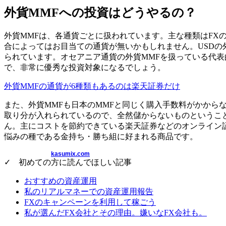
外貨MMFへの投資はどうやるの？
外貨MMFは、各通貨ごとに扱われています。主な種類はFXの
合によってはお目当ての通貨が無いかもしれません。USDの
られています。オセアニア通貨の外貨MMFを扱っている代
で、非常に優秀な投資対象になるでしょう。
外貨MMFの通貨が6種類もあるのは楽天証券だけ
また、外貨MMFも日本のMMFと同じく購入手数料がかから
取り分が入れられているので、全然儲からないものというこ
ん。主にコストを節約できている楽天証券などのオンライン
悩みの種である金持ち・勝ち組に好まれる商品です。
kasumix.com
✓ 初めての方に読んでほしい記事
おすすめの資産運用
私のリアルマネーでの資産運用報告
FXのキャンペーンを利用して稼ごう
私が選んだFX会社とその理由。嫌いなFX会社も。