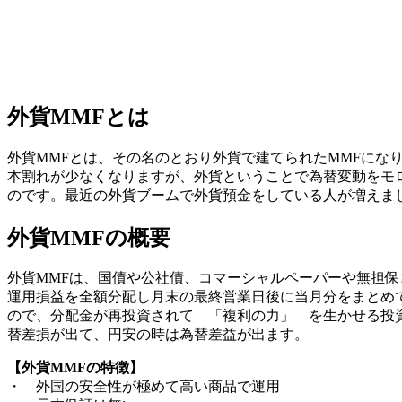
外貨MMFとは
外貨MMFとは、その名のとおり
外貨で建てられたMMF
にな
本割れが少なくなりますが、外貨ということで為替変動をモ
のです。最近の外貨ブームで外貨預金をしている人が増えま
外貨MMFの概要
外貨MMFは、国債や公社債、コマーシャルペーパーや無担
運用損益を全額分配し月末の最終営業日後に当月分をまとめ
ので、分配金が再投資されて 「複利の力」 を生かせる投
替差損が出て、円安の時は為替差益が出ます。
【外貨MMFの特徴】
・ 外国の安全性が極めて高い商品で運用