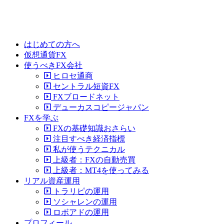
はじめての方へ
仮想通貨FX
使うべきFX会社
ヒロセ通商
セントラル短資FX
FXブロードネット
デューカスコピージャパン
FXを学ぶ
FXの基礎知識おさらい
注目すべき経済指標
私が使うテクニカル
上級者：FXの自動売買
上級者：MT4を使ってみる
リアル資産運用
トラリピの運用
ソシャレンの運用
ロボアドの運用
プロフィール