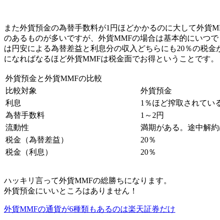
また外貨預金の為替手数料が1円ほどかかるのに大して外貨M
のあるものが多いですが、外貨MMFの場合は基本的にいつ
は円安による為替差益と利息分の収入どちらにも20％の税金
になればなるほど外貨MMFは税金面でお得ということです。
外貨預金と外貨MMFの比較
比較対象
外貨預金
利息
1％ほど搾取されてい
為替手数料
1～2円
流動性
満期がある。途中解約
税金（為替差益）
20％
税金（利息）
20％
ハッキリ言って外貨MMFの総勝ちになります。
外貨預金にいいところはありません！
外貨MMFの通貨が6種類もあるのは楽天証券だけ