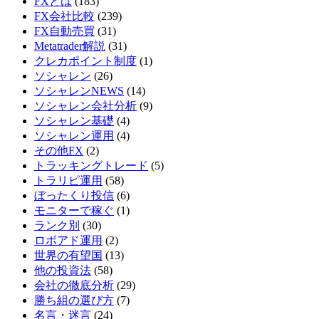
FXとは
(183)
FX会社比較
(239)
FX自動売買
(31)
Metatrader解説
(31)
クレカポイント制度
(1)
ソシャレン
(26)
ソシャレンNEWS
(14)
ソシャレン会社分析
(9)
ソシャレン基礎
(4)
ソシャレン運用
(4)
その他FX
(2)
トラッキングトレード
(5)
トラリピ運用
(58)
ぼったくり投信
(6)
モニターで稼ぐ
(1)
ランク別
(30)
ロボアド運用
(2)
世界の有望国
(13)
他の投資法
(58)
会社の徹底分析
(29)
勝ち組の選び方
(7)
名言・迷言
(24)