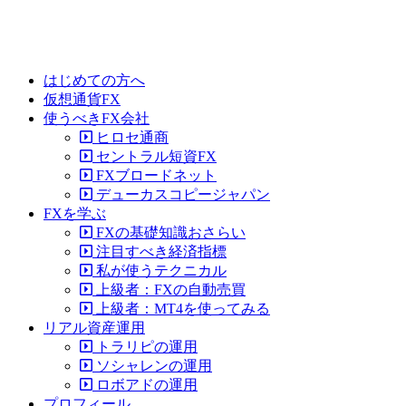
はじめての方へ
仮想通貨FX
使うべきFX会社
ヒロセ通商
セントラル短資FX
FXブロードネット
デューカスコピージャパン
FXを学ぶ
FXの基礎知識おさらい
注目すべき経済指標
私が使うテクニカル
上級者：FXの自動売買
上級者：MT4を使ってみる
リアル資産運用
トラリピの運用
ソシャレンの運用
ロボアドの運用
プロフィール