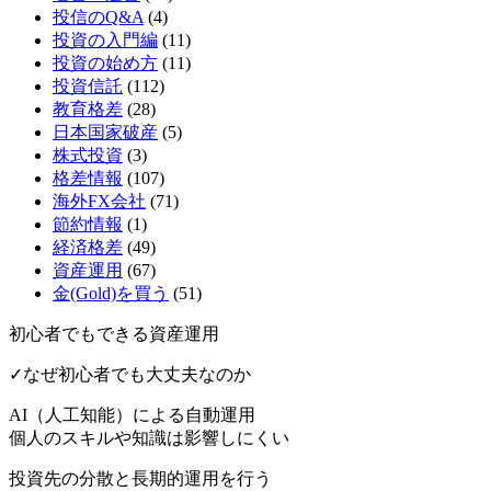
投信のQ&A
(4)
投資の入門編
(11)
投資の始め方
(11)
投資信託
(112)
教育格差
(28)
日本国家破産
(5)
株式投資
(3)
格差情報
(107)
海外FX会社
(71)
節約情報
(1)
経済格差
(49)
資産運用
(67)
金(Gold)を買う
(51)
初心者でもできる資産運用
✓なぜ初心者でも大丈夫なのか
AI（人工知能）による
自動運用
個人のスキルや知識は影響しにくい
投資先の分散と長期的運用を行う