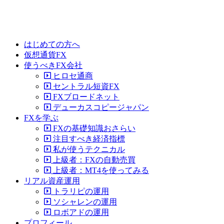
はじめての方へ
仮想通貨FX
使うべきFX会社
ヒロセ通商
セントラル短資FX
FXブロードネット
デューカスコピージャパン
FXを学ぶ
FXの基礎知識おさらい
注目すべき経済指標
私が使うテクニカル
上級者：FXの自動売買
上級者：MT4を使ってみる
リアル資産運用
トラリピの運用
ソシャレンの運用
ロボアドの運用
プロフィール