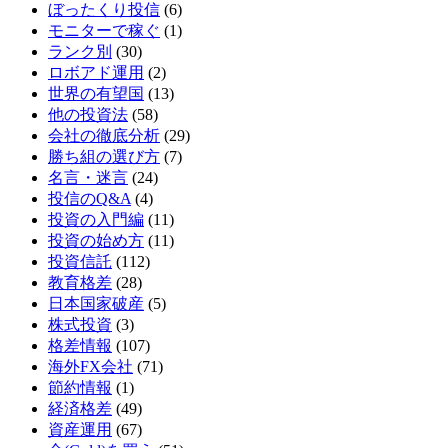
ぼったくり投信
(6)
モニターで稼ぐ
(1)
ランク別
(30)
ロボアド運用
(2)
世界の有望国
(13)
他の投資法
(58)
会社の徹底分析
(29)
勝ち組の選び方
(7)
名言・迷言
(24)
投信のQ&A
(4)
投資の入門編
(11)
投資の始め方
(11)
投資信託
(112)
教育格差
(28)
日本国家破産
(5)
株式投資
(3)
格差情報
(107)
海外FX会社
(71)
節約情報
(1)
経済格差
(49)
資産運用
(67)