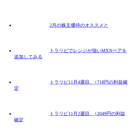
2月の株主優待のオススメと
トラリピでレンジが強いMXNペアを
追加してみる
トラリピ11月4週目、+718円の利益確
定
トラリピ11月2週目、+2049円の利益
確定