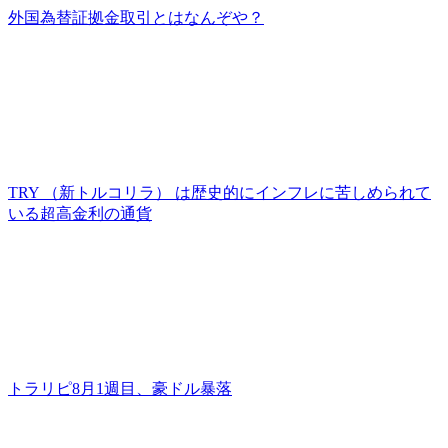
外国為替証拠金取引とはなんぞや？
TRY （新トルコリラ） は歴史的にインフレに苦しめられて
いる超高金利の通貨
トラリピ8月1週目、豪ドル暴落