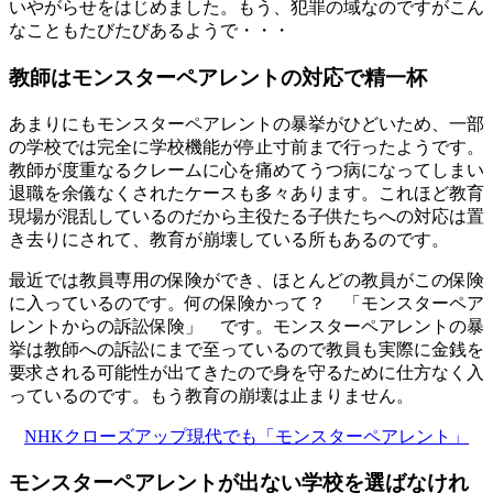
いやがらせをはじめました。もう、犯罪の域なのですがこん
なこともたびたびあるようで・・・
教師はモンスターペアレントの対応で精一杯
あまりにもモンスターペアレントの暴挙がひどいため、一部
の学校では完全に学校機能が停止寸前まで行ったようです。
教師が度重なるクレームに心を痛めてうつ病になってしまい
退職を余儀なくされたケースも多々あります。これほど教育
現場が混乱しているのだから主役たる子供たちへの対応は置
き去りにされて、教育が崩壊している所もあるのです。
最近では教員専用の保険ができ、ほとんどの教員がこの保険
に入っているのです。何の保険かって？ 「モンスターペア
レントからの訴訟保険」 です。モンスターペアレントの暴
挙は教師への訴訟にまで至っているので教員も実際に金銭を
要求される可能性が出てきたので身を守るために仕方なく入
っているのです。もう教育の崩壊は止まりません。
NHKクローズアップ現代でも「モンスターペアレント」
モンスターペアレントが出ない学校を選ばなけれ