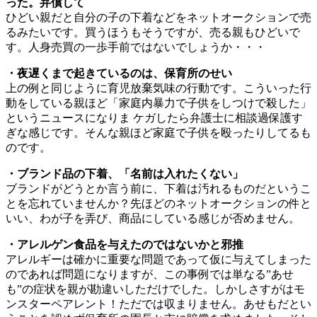
った。弁償して
ひどい親だと自分の子の下着などをネットオークションで売
るみたいです。買うほうもそうですが、売る親もひどいで
す。人身売買の一歩手前ではないでしょうか・・・
・夜遅くまで起きているのは、保育所のせい
上の例と同じように育児放棄気味の行動です。こういった行
動をしている親ほど「家庭内暴力で子供をしつけで殺した」
というニュースになりま ケガしたら弁護士に相談過保護す
ぎな感じです。そんな親ほど家庭で子供を殴ったりしてるも
のです。
・ブランド品の下着、「名前は入れたくない」
ブランドがどうとか言う前に、下着は汚れるものだというこ
とを忘れていませんか？先ほどのネットオークションの件と
いい、わが子を弄び、商品にしている感じが否めません。
・アレルゲン食品を与えたのではないかと邪推
アレルギーは確かに重要な問題であって仮に与えてしまった
のであれば問題になりますが、この事例では単なる”あせ
も”の症状を親が勘違いしただけでした。しかしさすがはモ
ンスターペアレント！ただでは収まりません。あせもだとい