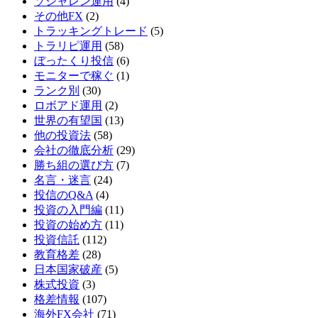
ソシャレン運用
(4)
その他FX
(2)
トラッキングトレード
(5)
トラリピ運用
(58)
ぼったくり投信
(6)
モニターで稼ぐ
(1)
ランク別
(30)
ロボアド運用
(2)
世界の有望国
(13)
他の投資法
(58)
会社の徹底分析
(29)
勝ち組の選び方
(7)
名言・迷言
(24)
投信のQ&A
(4)
投資の入門編
(11)
投資の始め方
(11)
投資信託
(112)
教育格差
(28)
日本国家破産
(5)
株式投資
(3)
格差情報
(107)
海外FX会社
(71)