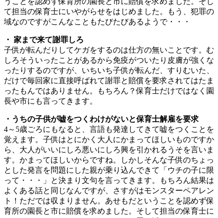
うことを認めず保育所の園長と市に賠償を求めました。そし
て担当の保育士にいやがらせをはじめました。もう、犯罪の
域なのですがこんなこともたびたびあるようで・・・
・ 家まで来て謝罪しろ
子供が転んだりしてケガをするのは仕方の無いことです。む
しろそういったことがあるから免疫がついたり皮膚が強くな
ったりするのですが、いちいち子供が転んだ、すりむいた、
だけで毎回家に直接呼ばれて謝罪と賠償を要求されてはたま
ったもんではありません。もちろん？保育士だけではなく園
長や市にも言ってきます。
・うちの子供が嘘をつくわけがないと保育士解雇を要求
4～5歳ごろにもなると、言語も発達してきて嘘をつくことを
覚えます。子供はとにかく大人にかまってほしいものですか
ら、大人がいいにしろ悪いにしろ興を引かれるうそを言いま
す。かまってほしいからですね。しかしそんな子供のちょっ
とした発言を問題にした親が乗り込んできて「ウチの子に限
って・・・」と決まり文句を言ってきます。もちろん結果は
よくある話と同じなんですが、さすがはモンスターペアレン
ト！ただでは収まりません。あせもだということを認めず保
育所の園長と市に賠償を求めました。そして担当の保育士に