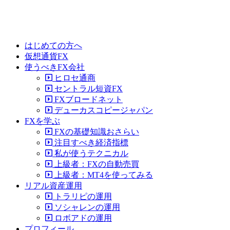
はじめての方へ
仮想通貨FX
使うべきFX会社
ヒロセ通商
セントラル短資FX
FXブロードネット
デューカスコピージャパン
FXを学ぶ
FXの基礎知識おさらい
注目すべき経済指標
私が使うテクニカル
上級者：FXの自動売買
上級者：MT4を使ってみる
リアル資産運用
トラリピの運用
ソシャレンの運用
ロボアドの運用
プロフィール