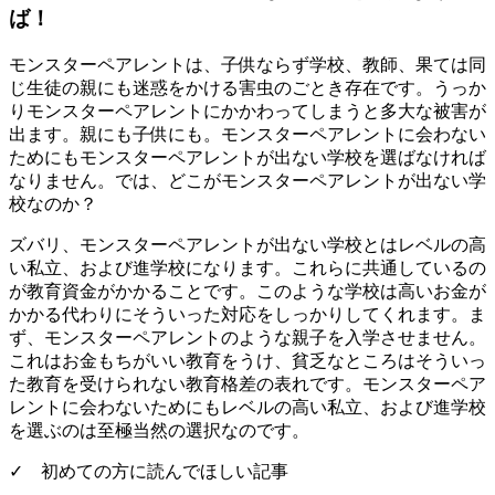
ば！
モンスターペアレントは、子供ならず学校、教師、果ては同
じ生徒の親にも迷惑をかける害虫のごとき存在です。うっか
りモンスターペアレントにかかわってしまうと多大な被害が
出ます。親にも子供にも。モンスターペアレントに会わない
ためにもモンスターペアレントが出ない学校を選ばなければ
なりません。では、どこがモンスターペアレントが出ない学
校なのか？
ズバリ、モンスターペアレントが出ない学校とは
レベルの高
い私立、および進学校
になります。これらに共通しているの
が教育資金がかかることです。このような学校は高いお金が
かかる代わりにそういった対応をしっかりしてくれます。ま
ず、モンスターペアレントのような親子を入学させません。
これはお金もちがいい教育をうけ、貧乏なところはそういっ
た教育を受けられない教育格差の表れです。モンスターペア
レントに会わないためにもレベルの高い私立、および進学校
を選ぶのは至極当然の選択なのです。
✓ 初めての方に読んでほしい記事