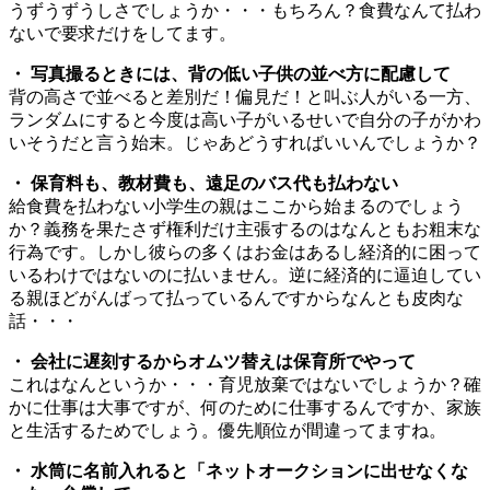
うずうずうしさでしょうか・・・もちろん？食費なんて払わ
ないで要求だけをしてます。
・ 写真撮るときには、背の低い子供の並べ方に配慮して
背の高さで並べると差別だ！偏見だ！と叫ぶ人がいる一方、
ランダムにすると今度は高い子がいるせいで自分の子がかわ
いそうだと言う始末。じゃあどうすればいいんでしょうか？
・ 保育料も、教材費も、遠足のバス代も払わない
給食費を払わない小学生の親はここから始まるのでしょう
か？義務を果たさず権利だけ主張するのはなんともお粗末な
行為です。しかし彼らの多くはお金はあるし経済的に困って
いるわけではないのに払いません。逆に経済的に逼迫してい
る親ほどがんばって払っているんですからなんとも皮肉な
話・・・
・ 会社に遅刻するからオムツ替えは保育所でやって
これはなんというか・・・育児放棄ではないでしょうか？確
かに仕事は大事ですが、何のために仕事するんですか、家族
と生活するためでしょう。優先順位が間違ってますね。
・ 水筒に名前入れると「ネットオークションに出せなくな