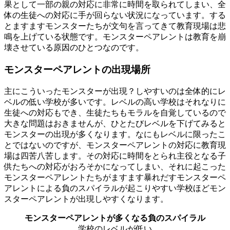
果として一部の親の対応に非常に時間を取られてしまい、全
体の生徒への対応に手が回らない状況になっています。する
とますますモンスターたちが文句を言ってきて教育現場は悲
鳴を上げている状態です。
モンスターペアレントは教育を崩
壊させている原因のひとつ
なのです。
モンスターペアレントの出現場所
主にこういったモンスターが出現？しやすいのは全体的にレ
ベルの低い学校が多いです。レベルの高い学校はそれなりに
生徒への対応もでき、生徒たちもモラルを自覚しているので
大きな問題はおきませんが、ひとたびレベルを下げてみると
モンスターの出現が多くなります。なにもレベルに限ったこ
とではないのですが、モンスターペアレントの対応に教育現
場は四苦八苦します。その対応に時間をとられ主役となる子
供たちへの対応がおろそかになってしまい、それに起こった
モンスターペアレントたちがますます暴れだす
モンスターペ
アレントによる負のスパイラル
が起こりやすい学校ほどモン
スターペアレントが出現しやすくなります。
モンスターペアレントが多くなる負のスパイラル
学校のレベルが低い