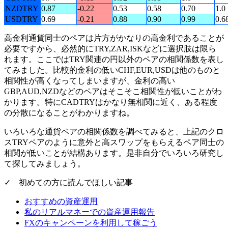
NZDTRY
0.87
-0.22
0.53
0.58
0.70
1.0
USDTRY
0.69
-0.21
0.88
0.90
0.99
0.6
高金利通貨同士のペアは片方がかなりの高金利であることが
必要ですから、必然的にTRY,ZAR,ISKなどに選択肢は限ら
れます。ここではTRY関連の円以外のペアの相関係数を表し
てみました。比較的金利の低いCHF,EUR,USDは他のものと
相関性が高くなってしまいますが、金利の高い
GBP,AUD,NZDなどのペアはそこそこ相関性が低いことがわ
かります。特にCADTRYはかなり無相関に近く、ある程度
の分散になることがわかりますね。
いろいろな通貨ペアの相関係数を調べてみると、上記のクロ
スTRYペアのように意外と高スワップをもらえるペア同士の
相関が低いことが結構あります。是非自分でいろいろ研究し
て探してみましょう。
✓ 初めての方に読んでほしい記事
おすすめの資産運用
私のリアルマネーでの資産運用報告
FXのキャンペーンを利用して稼ごう