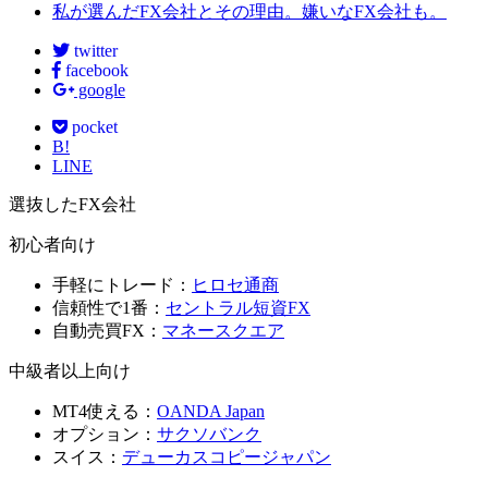
私が選んだFX会社とその理由。嫌いなFX会社も。
twitter
facebook
google
pocket
B!
LINE
選抜したFX会社
初心者向け
手軽にトレード：
ヒロセ通商
信頼性で1番：
セントラル短資FX
自動売買FX：
マネースクエア
中級者以上向け
MT4使える：
OANDA Japan
オプション：
サクソバンク
スイス：
デューカスコピージャパン