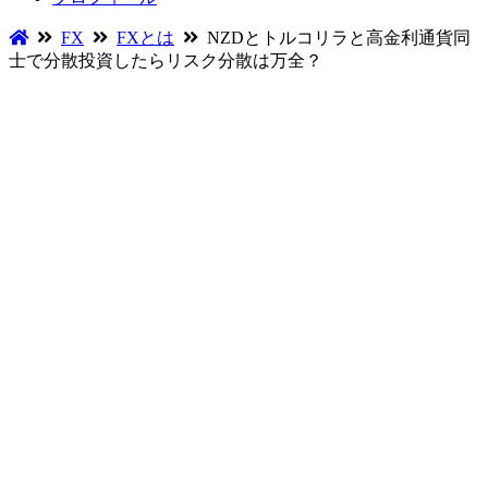
FX
FXとは
NZDとトルコリラと高金利通貨同
士で分散投資したらリスク分散は万全？