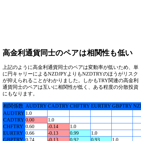
高金利通貨同士のペアは相関性も低い
上記のように高金利通貨同士のペアは変動率が低いため、単
に円キャリーによるNZDJPYよりもNZDTRYのほうがリスク
が抑えられることがわかりました。しかもTRY関連の高金利
通貨同士のペアは
互いに相関性が低く、ある程度の分散投資
にもなります
。
相関係数
AUDTRY
CADTRY
CHFTRY
EURTRY
GBPTRY
NZ
AUDTRY
1.0
CADTRY
0.00
1.0
CHFTRY
0.60
-0.14
1.0
EURTRY
0.66
-0.13
0.99
1.0
GBPTRY
0.74
-0.13
0.92
0.93
1.0