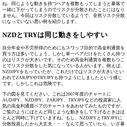
ね。同じような動きを持つペアを複数もってしまうと暴落で
一緒に下がってしまうのでリスクが分散されたことにはなり
ません。今回はリスク分散しているようで、全然リスク分散
になっていない悪い例を紹介します。
NZDとTRYは同じ動きをしやすい
自分年金や不労所得のためにもスワップ目的で高金利通貨を
買う方は多いでしょう。しかし単一ペアだけをたくさん持つ
のはリスクが大きいです。そのため高金利通貨を複数もつこ
とでリスク分散をした気になっている人がいます。例えば、
NZDJPYをもっていたが、これだけではリスクが大きいとい
われてZARJPYやTRYJPYも持つようにしましたという感じ
です。しかしこれは危険です。
下の図を見てください。これは2007年度のチャートに
AUDJPY、NZDJPY、ZARJPY、TRYJPYなどの投資家に人
気の高金利通貨ペアのチャートをあわせてみたものですが、
ご覧のようにほとんど同じような動きをして下げるときはほ
とんど同時に下げていますね。もし、NZDJPYとTRYJPYに
分散投資したから大丈夫・・・なんて思っていたら、いざ
暴