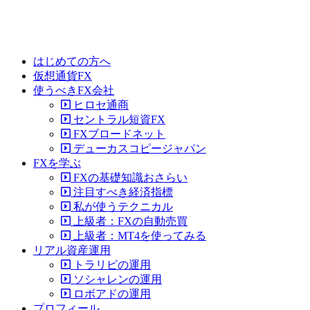
はじめての方へ
仮想通貨FX
使うべきFX会社
ヒロセ通商
セントラル短資FX
FXブロードネット
デューカスコピージャパン
FXを学ぶ
FXの基礎知識おさらい
注目すべき経済指標
私が使うテクニカル
上級者：FXの自動売買
上級者：MT4を使ってみる
リアル資産運用
トラリピの運用
ソシャレンの運用
ロボアドの運用
プロフィール