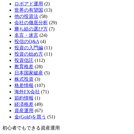
ロボアド運用
(2)
世界の有望国
(13)
他の投資法
(58)
会社の徹底分析
(29)
勝ち組の選び方
(7)
名言・迷言
(24)
投信のQ&A
(4)
投資の入門編
(11)
投資の始め方
(11)
投資信託
(112)
教育格差
(28)
日本国家破産
(5)
株式投資
(3)
格差情報
(107)
海外FX会社
(71)
節約情報
(1)
経済格差
(49)
資産運用
(67)
金(Gold)を買う
(51)
初心者でもできる資産運用