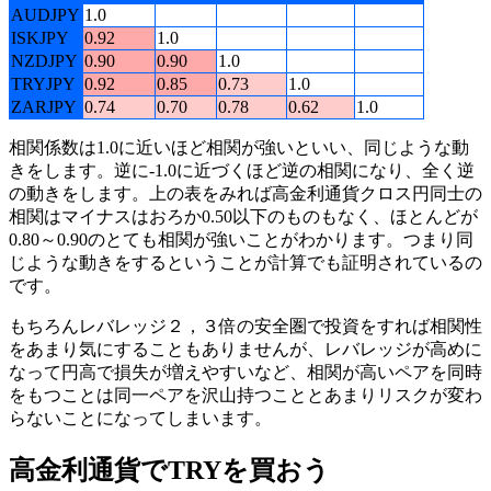
AUDJPY
1.0
ISKJPY
0.92
1.0
NZDJPY
0.90
0.90
1.0
TRYJPY
0.92
0.85
0.73
1.0
ZARJPY
0.74
0.70
0.78
0.62
1.0
相関係数は1.0に近いほど相関が強いといい、同じような動
きをします。逆に-1.0に近づくほど逆の相関になり、全く逆
の動きをします。上の表をみれば高金利通貨クロス円同士の
相関はマイナスはおろか0.50以下のものもなく、ほとんどが
0.80～0.90のとても相関が強いことがわかります。つまり同
じような動きをするということが計算でも証明されているの
です。
もちろんレバレッジ２，３倍の安全圏で投資をすれば相関性
をあまり気にすることもありませんが、レバレッジが高めに
なって円高で損失が増えやすいなど、相関が高いペアを同時
をもつことは同一ペアを沢山持つこととあまりリスクが変わ
らないことになってしまいます。
高金利通貨でTRYを買おう