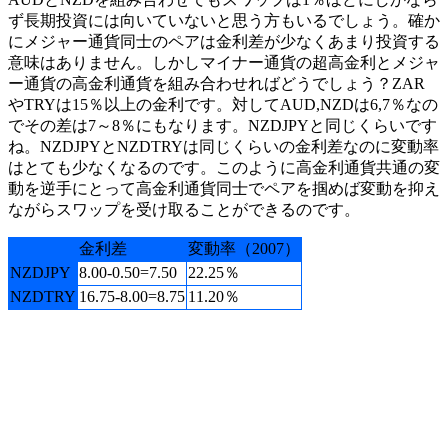
ず長期投資には向いていないと思う方もいるでしょう。確か
にメジャー通貨同士のペアは金利差が少なくあまり投資する
意味はありません。しかしマイナー通貨の超高金利とメジャ
ー通貨の高金利通貨を組み合わせればどうでしょう？ZAR
やTRYは15％以上の金利です。対してAUD,NZDは6,7％なの
でその差は7～8％にもなります。NZDJPYと同じくらいです
ね。
NZDJPYとNZDTRYは同じくらいの金利差なのに変動率
はとても少なくなるのです
。このように高金利通貨共通の変
動を逆手にとって高金利通貨同士でペアを掴めば変動を抑え
ながらスワップを受け取ることができるのです。
金利差
変動率（2007）
NZDJPY
8.00-0.50=7.50
22.25％
NZDTRY
16.75-8.00=8.75
11.20％