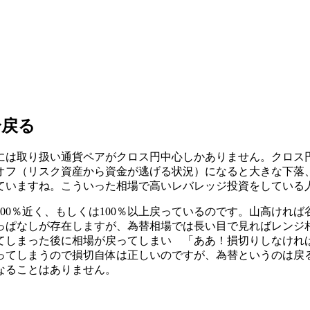
合戻る
には取り扱い通貨ペアがクロス円中心しかありません。クロス
オフ（リスク資産から資金が逃げる状況）になると大きな下落
ていますね。こういった相場で高いレバレッジ投資をしている
100％近く、もしくは100％以上戻っている
のです。山高ければ
っぱなしが存在しますが、為替相場では長い目で見ればレンジ
してしまった後に相場が戻ってしまい
「ああ！損切りしなけれ
ってしまうので損切自体は正しいのですが、為替というのは戻
なることはありません。