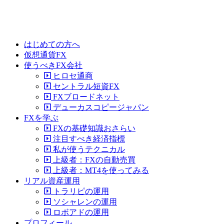
はじめての方へ
仮想通貨FX
使うべきFX会社
ヒロセ通商
セントラル短資FX
FXブロードネット
デューカスコピージャパン
FXを学ぶ
FXの基礎知識おさらい
注目すべき経済指標
私が使うテクニカル
上級者：FXの自動売買
上級者：MT4を使ってみる
リアル資産運用
トラリピの運用
ソシャレンの運用
ロボアドの運用
プロフィール