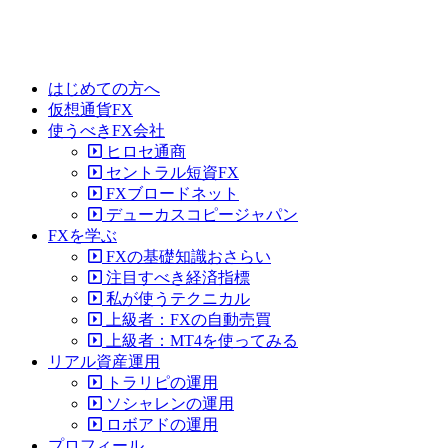
はじめての方へ
仮想通貨FX
使うべきFX会社
ヒロセ通商
セントラル短資FX
FXブロードネット
デューカスコピージャパン
FXを学ぶ
FXの基礎知識おさらい
注目すべき経済指標
私が使うテクニカル
上級者：FXの自動売買
上級者：MT4を使ってみる
リアル資産運用
トラリピの運用
ソシャレンの運用
ロボアドの運用
プロフィール