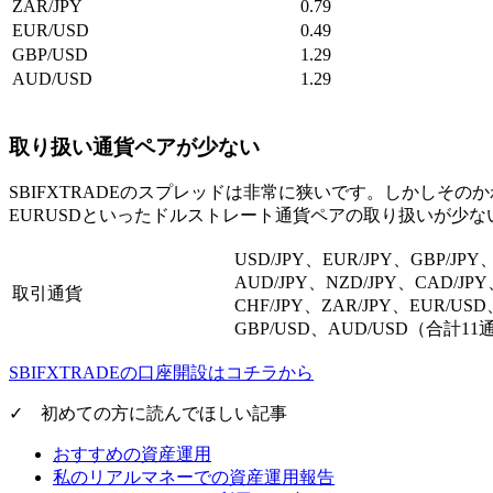
ZAR/JPY
0.79
EUR/USD
0.49
GBP/USD
1.29
AUD/USD
1.29
取り扱い通貨ペアが少ない
SBIFXTRADEのスプレッドは非常に狭いです。しかしその
EURUSDといったドルストレート通貨ペアの取り扱いが少な
USD/JPY、EUR/JPY、GBP/JPY
AUD/JPY、NZD/JPY、CAD/JP
取引通貨
CHF/JPY、ZAR/JPY、EUR/USD
GBP/USD、AUD/USD（合計1
SBIFXTRADEの口座開設はコチラから
✓ 初めての方に読んでほしい記事
おすすめの資産運用
私のリアルマネーでの資産運用報告