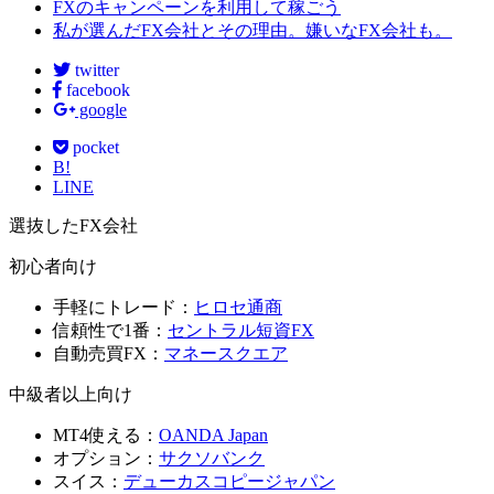
FXのキャンペーンを利用して稼ごう
私が選んだFX会社とその理由。嫌いなFX会社も。
twitter
facebook
google
pocket
B!
LINE
選抜したFX会社
初心者向け
手軽にトレード：
ヒロセ通商
信頼性で1番：
セントラル短資FX
自動売買FX：
マネースクエア
中級者以上向け
MT4使える：
OANDA Japan
オプション：
サクソバンク
スイス：
デューカスコピージャパン