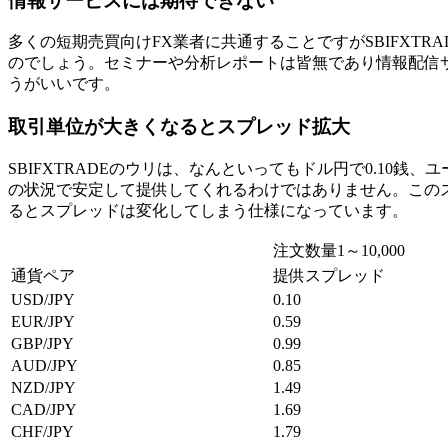
情報サービスには期待できない
多くの短期売買向けFX業者に共通することですがSBIFXTR
のでしょう。セミナーや分析レポートは皆無であり情報配信
うがいいです。
取引単位が大きくなるとスプレッド拡大
SBIFXTRADEのウリは、なんといってもドル円で0.10
の状況で安定して提供してくれるわけではありません。このス
るとスプレッドは変化してしまう仕様になっています。
注文数量1～10,000
通貨ペア
提供スプレッド
USD/JPY
0.10
EUR/JPY
0.59
GBP/JPY
0.99
AUD/JPY
0.85
NZD/JPY
1.49
CAD/JPY
1.69
CHF/JPY
1.79