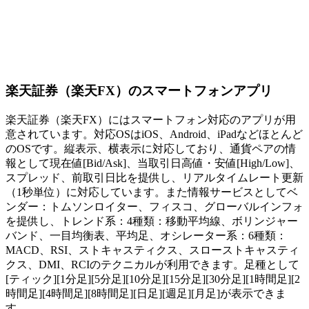
楽天証券（楽天FX）のスマートフォンアプリ
楽天証券（楽天FX）にはスマートフォン対応のアプリが用
意されています。対応OSはiOS、Android、iPadなどほとんど
のOSです。縦表示、横表示に対応しており、通貨ペアの情
報として現在値[Bid/Ask]、当取引日高値・安値[High/Low]、
スプレッド、前取引日比を提供し、リアルタイムレート更新
（1秒単位）に対応しています。また情報サービスとしてベ
ンダー：トムソンロイター、フィスコ、グローバルインフォ
を提供し、トレンド系：4種類：移動平均線、ボリンジャー
バンド、一目均衡表、平均足、オシレーター系：6種類：
MACD、RSI、ストキャスティクス、スローストキャスティ
クス、DMI、RCIのテクニカルが利用できます。足種として
[ティック][1分足][5分足][10分足][15分足][30分足][1時間足][2
時間足][4時間足][8時間足][日足][週足][月足]が表示できま
す。