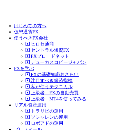
はじめての方へ
仮想通貨FX
使うべきFX会社
ヒロセ通商
セントラル短資FX
FXブロードネット
デューカスコピージャパン
FXを学ぶ
FXの基礎知識おさらい
注目すべき経済指標
私が使うテクニカル
上級者：FXの自動売買
上級者：MT4を使ってみる
リアル資産運用
トラリピの運用
ソシャレンの運用
ロボアドの運用
プロフィール