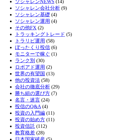
ソシャレンNEWS
(14)
ソシャレン会社分析
(9)
ソシャレン基礎
(4)
ソシャレン運用
(4)
その他FX
(2)
トラッキングトレード
(5)
トラリピ運用
(58)
ぼったくり投信
(6)
モニターで稼ぐ
(1)
ランク別
(30)
ロボアド運用
(2)
世界の有望国
(13)
他の投資法
(58)
会社の徹底分析
(29)
勝ち組の選び方
(7)
名言・迷言
(24)
投信のQ&A
(4)
投資の入門編
(11)
投資の始め方
(11)
投資信託
(112)
教育格差
(28)
日本国家破産
(5)