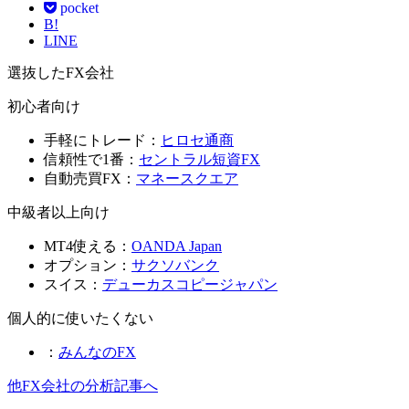
pocket
B!
LINE
選抜したFX会社
初心者向け
手軽にトレード：
ヒロセ通商
信頼性で1番：
セントラル短資FX
自動売買FX：
マネースクエア
中級者以上向け
MT4使える：
OANDA Japan
オプション：
サクソバンク
スイス：
デューカスコピージャパン
個人的に使いたくない
：
みんなのFX
他FX会社の分析記事へ