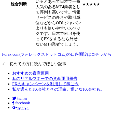
いるとあって日本で一番
総合判断
★★★★★
人気のあるMT4業者とし
て評判も高いです。情報
サービスの多さや取引単
位などからODLジャパン
よりも使いやすいスペッ
クです。日本でMT4を使
ってFXをするなら外せ
ないMT4業者でしょう。
Forex.com(フォレックスドットコム)の口座開設はコチラから
✓ 初めての方に読んでほしい記事
おすすめの資産運用
私のリアルマネーでの資産運用報告
FXのキャンペーンを利用して稼ごう
私が選んだFX会社とその理由。嫌いなFX会社も。
twitter
facebook
google