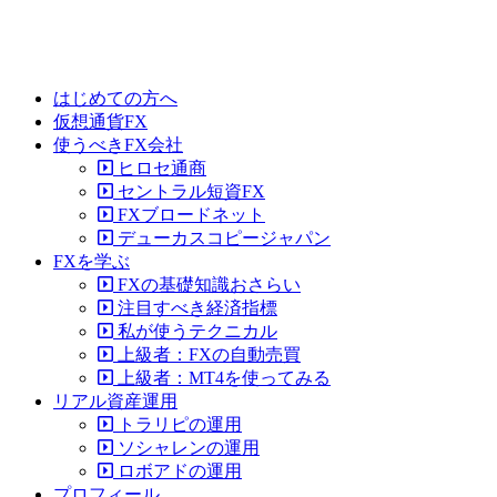
はじめての方へ
仮想通貨FX
使うべきFX会社
ヒロセ通商
セントラル短資FX
FXブロードネット
デューカスコピージャパン
FXを学ぶ
FXの基礎知識おさらい
注目すべき経済指標
私が使うテクニカル
上級者：FXの自動売買
上級者：MT4を使ってみる
リアル資産運用
トラリピの運用
ソシャレンの運用
ロボアドの運用
プロフィール