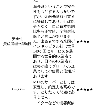
ん。
海外系ということで安全
性を心配する人も多いで
すが、金融先物取引業者
に登録してあり、行政処
分もなく、自己資本規制
比率も正常値、全額信託
保全と盲点がありませ
安全性
ん。出資者である米国ゲ
★★★★
資産管理+信頼性
インキャピタル社は世界
140ヶ国にサービスを展
開する世界的FX業者で
あり、日本のFX業者と
は格が違うグローバル企
業としての信用と信頼が
あります
MT4のサーバーとしては
安定し、約定力も高めで
サーバー
★★★★★
す。とりたてて問題はあ
りません。
ロイターなどの情報配信