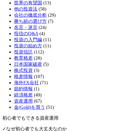
世界の有望国
(13)
他の投資法
(58)
会社の徹底分析
(29)
勝ち組の選び方
(7)
名言・迷言
(24)
投信のQ&A
(4)
投資の入門編
(11)
投資の始め方
(11)
投資信託
(112)
教育格差
(28)
日本国家破産
(5)
株式投資
(3)
格差情報
(107)
海外FX会社
(71)
節約情報
(1)
経済格差
(49)
資産運用
(67)
金(Gold)を買う
(51)
初心者でもできる資産運用
✓なぜ初心者でも大丈夫なのか