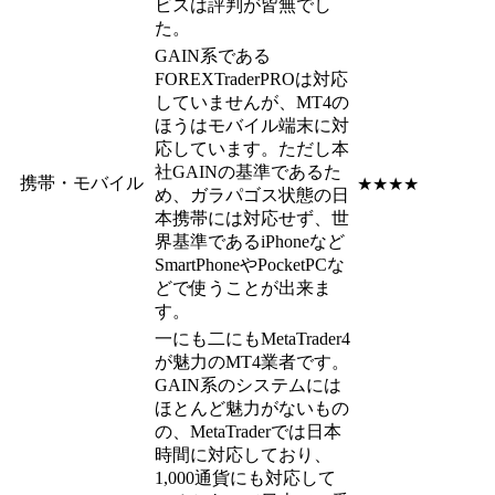
ビスは評判が皆無でし
た。
GAIN系である
FOREXTraderPROは対応
していませんが、MT4の
ほうはモバイル端末に対
応しています。ただし本
社GAINの基準であるた
携帯・モバイル
★★★★
め、ガラパゴス状態の日
本携帯には対応せず、世
界基準であるiPhoneなど
SmartPhoneやPocketPCな
どで使うことが出来ま
す。
一にも二にも
MetaTrader4
が魅力のMT4業者
です。
GAIN系のシステムには
ほとんど魅力がないもの
の、MetaTraderでは日本
時間に対応しており、
1,000通貨にも対応して