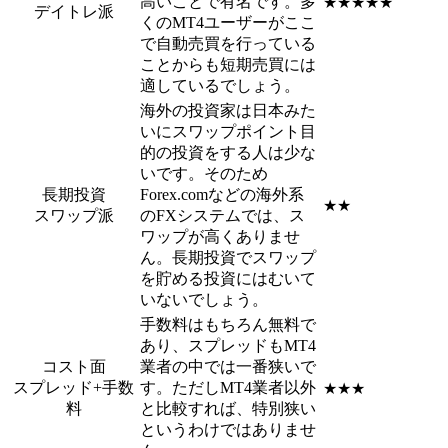
高いことで有名です。多
★★★★★
デイトレ派
くのMT4ユーザーがここ
で自動売買を行っている
ことからも短期売買には
適しているでしょう。
海外の投資家は日本みた
いにスワップポイント目
的の投資をする人は少な
いです。そのため
長期投資
Forex.comなどの海外系
★★
スワップ派
のFXシステムでは、ス
ワップが高くありませ
ん。長期投資でスワップ
を貯める投資にはむいて
いないでしょう。
手数料はもちろん無料で
あり、スプレッドもMT4
コスト面
業者の中では一番狭いで
スプレッド+手数
す。ただしMT4業者以外
★★★
料
と比較すれば、特別狭い
というわけではありませ