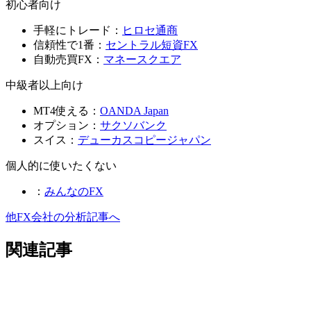
初心者向け
手軽にトレード：
ヒロセ通商
信頼性で1番：
セントラル短資FX
自動売買FX：
マネースクエア
中級者以上向け
MT4使える：
OANDA Japan
オプション：
サクソバンク
スイス：
デューカスコピージャパン
個人的に使いたくない
：
みんなのFX
他FX会社の分析記事へ
関連記事