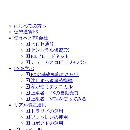
はじめての方へ
仮想通貨FX
使うべきFX会社
ヒロセ通商
セントラル短資FX
FXブロードネット
デューカスコピージャパン
FXを学ぶ
FXの基礎知識おさらい
注目すべき経済指標
私が使うテクニカル
上級者：FXの自動売買
上級者：MT4を使ってみる
リアル資産運用
トラリピの運用
ソシャレンの運用
ロボアドの運用
プロフィール