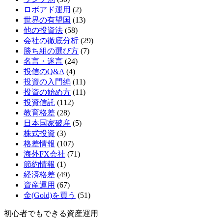
ロボアド運用
(2)
世界の有望国
(13)
他の投資法
(58)
会社の徹底分析
(29)
勝ち組の選び方
(7)
名言・迷言
(24)
投信のQ&A
(4)
投資の入門編
(11)
投資の始め方
(11)
投資信託
(112)
教育格差
(28)
日本国家破産
(5)
株式投資
(3)
格差情報
(107)
海外FX会社
(71)
節約情報
(1)
経済格差
(49)
資産運用
(67)
金(Gold)を買う
(51)
初心者でもできる資産運用