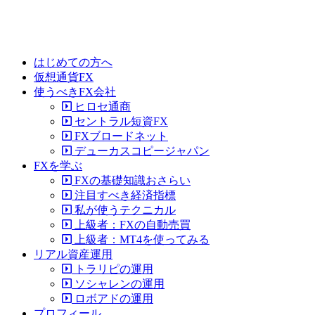
はじめての方へ
仮想通貨FX
使うべきFX会社
ヒロセ通商
セントラル短資FX
FXブロードネット
デューカスコピージャパン
FXを学ぶ
FXの基礎知識おさらい
注目すべき経済指標
私が使うテクニカル
上級者：FXの自動売買
上級者：MT4を使ってみる
リアル資産運用
トラリピの運用
ソシャレンの運用
ロボアドの運用
プロフィール