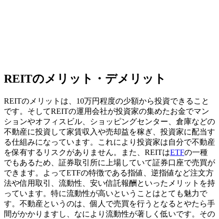
REITのメリット・デメリット
REITのメリットは、
10万円程度の少額から投資できる
こと
です。そしてREITの運用会社が投資家の集めたお金でマン
ションやオフィスビル、ショッピングセンター、倉庫などの
不動産に投資して家賃収入や売却益を稼ぎ、投資家に配当す
る仕組みになっています。これにより投資家は自分で不動産
を保有するリスクがありません。また、REITは
ETF
の一種
でもあるため、証券取引所に上場していて証券口座で売買が
できます。よってETFの特徴である指値、逆指値など注文方
法や信用取引、流動性、安い信託報酬といったメリットを持
っています。特に
流動性が高いということはとても魅力
で
す。不動産というのは、個人で売買を行うとなるとやたら手
間がかかりますし、なにより流動性が著しく低いです。その