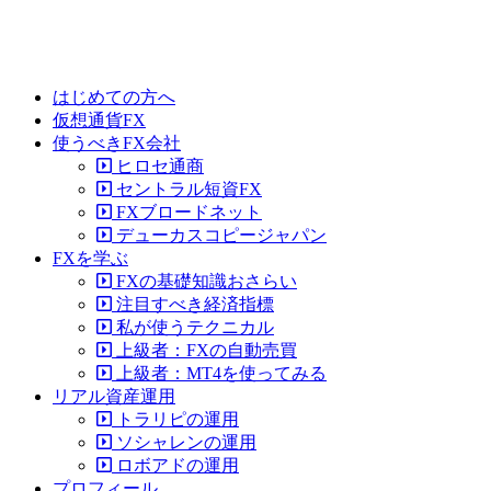
はじめての方へ
仮想通貨FX
使うべきFX会社
ヒロセ通商
セントラル短資FX
FXブロードネット
デューカスコピージャパン
FXを学ぶ
FXの基礎知識おさらい
注目すべき経済指標
私が使うテクニカル
上級者：FXの自動売買
上級者：MT4を使ってみる
リアル資産運用
トラリピの運用
ソシャレンの運用
ロボアドの運用
プロフィール