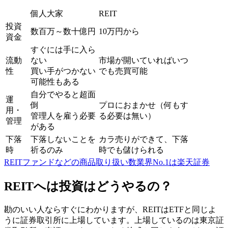
個人大家
REIT
投資
数百万～数十億円
10万円から
資金
すぐには手に入ら
流動
ない
市場が開いていればいつ
性
買い手がつかない
でも売買可能
可能性もある
自分でやると超面
運
倒
プロにおまかせ（何もす
用・
管理人を雇う必要
る必要は無い）
管理
がある
下落
下落しないことを
カラ売りができて、下落
時
祈るのみ
時でも儲けられる
REITファンドなどの商品取り扱い数業界No.1は楽天証券
REITへは投資はどうやるの？
勘のいい人ならすぐにわかりますが、REITはETFと同じよ
うに証券取引所に上場しています。上場しているのは東京証