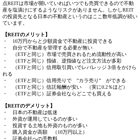
点REITは市場が開いていればいつでも売買できるので不動
産を塩漬けにするようなリスクがありません。しかしREIT
の投資先となる日本の不動産というのはここ数年低調が続い
ています。
【REITのメリット】
・ 10万円からと少額資金で不動産に投資できる
・ 自分で不動産を管理する必要が無い
・ （ETFと同じ）市場で売買されるため流動性が高い
・ （ETFと同じ）指値、逆指値など注文方法が多彩
・ （ETFと同じ）信用取引買いでレバレッジ３倍をかけら
れる
・ （ETFと同じ）信用売りで ”カラ売り” ができる
・ （ETFと同じ）信託報酬が安い （実に0.2％ほど）
・ （ETFと同じ）証券会社ならどこでも買える
【REITのデメリット】
・ 日本の不動産は低迷
・ 外資が運用しているのが多い
・ 投資する土地も外資のものが多い
・ 購入資金が高額 （10万円以上）
・ 証券会社への手数料