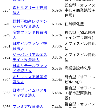
総合型（オフィス
森ヒルズリート投資
3234
6.39%
中心＋商業施設＋
法人
住居）
野村不動産レジデン
住居特化型
3240
6.96%
シャル投資法人
産業ファンド投資法
複合型（物流施設
3249
6.57%
人
＋インフラ施設）
日本ビルファンド投
オフィスビル特化
8951
3.75%
資法人
型
ジャパンリアルエス
オフィスビル特化
8952
3.83%
テイト投資法人
型
日本リテールファン
商業施設特化型
8953
6.58%
ド投資法人
オリックス不動産投
総合型（オフィス
8954
5.20%
資法人
ビル中心）
複合型（オフィス
日本プライムリアル
8955
5.45%
＋都市型商業施
ティ投資法人
設）
複合型（オフィス
プレミア投資法人
8956
7.44%