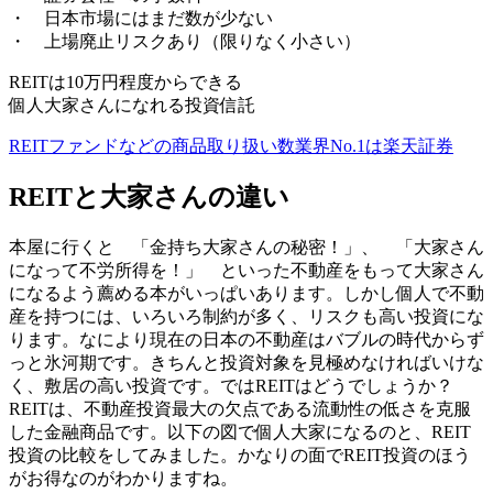
・ 日本市場にはまだ数が少ない
・ 上場廃止リスクあり（限りなく小さい）
REITは10万円程度からできる
個人大家さんになれる投資信託
REITファンドなどの商品取り扱い数業界No.1は楽天証券
REITと大家さんの違い
本屋に行くと 「金持ち大家さんの秘密！」、 「大家さん
になって不労所得を！」 といった不動産をもって大家さん
になるよう薦める本がいっぱいあります。しかし個人で不動
産を持つには、いろいろ制約が多く、リスクも高い投資にな
ります。なにより現在の日本の不動産はバブルの時代からず
っと氷河期です。きちんと投資対象を見極めなければいけな
く、敷居の高い投資です。ではREITはどうでしょうか？
REITは、不動産投資最大の欠点である流動性の低さを克服
した金融商品です。以下の図で個人大家になるのと、REIT
投資の比較をしてみました。かなりの面で
REIT投資のほう
がお得
なのがわかりますね。