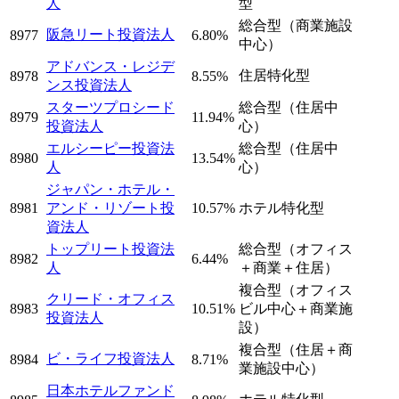
人
型
総合型（商業施設
阪急リート投資法人
8977
6.80%
中心）
アドバンス・レジデ
住居特化型
8978
8.55%
ンス投資法人
スターツプロシード
総合型（住居中
8979
11.94%
投資法人
心）
エルシーピー投資法
総合型（住居中
8980
13.54%
人
心）
ジャパン・ホテル・
8981
アンド・リゾート投
10.57%
ホテル特化型
資法人
トップリート投資法
総合型（オフィス
8982
6.44%
人
＋商業＋住居）
複合型（オフィス
クリード・オフィス
8983
10.51%
ビル中心＋商業施
投資法人
設）
複合型（住居＋商
ビ・ライフ投資法人
8984
8.71%
業施設中心）
日本ホテルファンド