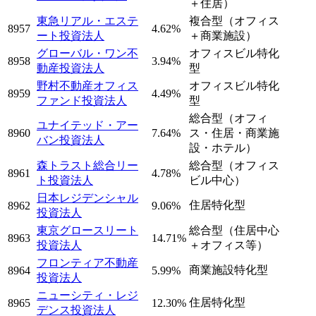
＋住居）
東急リアル・エステ
複合型（オフィス
8957
4.62%
ート投資法人
＋商業施設）
グローバル・ワン不
オフィスビル特化
8958
3.94%
動産投資法人
型
野村不動産オフィス
オフィスビル特化
8959
4.49%
ファンド投資法人
型
総合型（オフィ
ユナイテッド・アー
8960
7.64%
ス・住居・商業施
バン投資法人
設・ホテル）
森トラスト総合リー
総合型（オフィス
8961
4.78%
ト投資法人
ビル中心）
日本レジデンシャル
住居特化型
8962
9.06%
投資法人
東京グロースリート
総合型（住居中心
8963
14.71%
投資法人
＋オフィス等）
フロンティア不動産
商業施設特化型
8964
5.99%
投資法人
ニューシティ・レジ
住居特化型
8965
12.30%
デンス投資法人