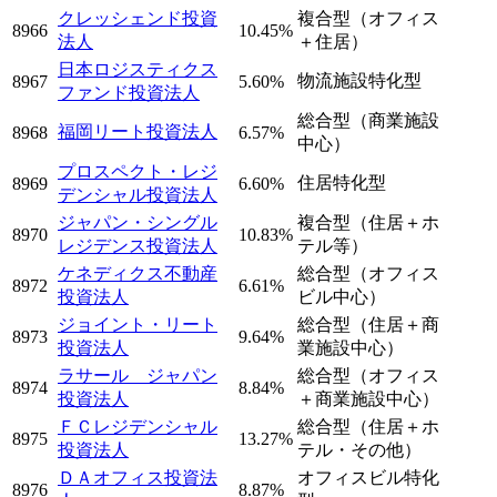
クレッシェンド投資
複合型（オフィス
8966
10.45%
法人
＋住居）
日本ロジスティクス
物流施設特化型
8967
5.60%
ファンド投資法人
総合型（商業施設
福岡リート投資法人
8968
6.57%
中心）
プロスペクト・レジ
住居特化型
8969
6.60%
デンシャル投資法人
ジャパン・シングル
複合型（住居＋ホ
8970
10.83%
レジデンス投資法人
テル等）
ケネディクス不動産
総合型（オフィス
8972
6.61%
投資法人
ビル中心）
ジョイント・リート
総合型（住居＋商
8973
9.64%
投資法人
業施設中心）
ラサール ジャパン
総合型（オフィス
8974
8.84%
投資法人
＋商業施設中心）
ＦＣレジデンシャル
総合型（住居＋ホ
8975
13.27%
投資法人
テル・その他）
ＤＡオフィス投資法
オフィスビル特化
8976
8.87%