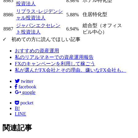
ホテル特化型
8985
8.98%
投資法人
リプラス･レジデンシ
住居特化型
8986
5.88%
ャル投資法人
ジャパンエクセレン
総合型（オフィス
8987
6.94%
ト投資法人
ビル中心）
✓ 初めての方に読んでほしい記事
おすすめの資産運用
私のリアルマネーでの資産運用報告
FXのキャンペーンを利用して稼ごう
私が選んだFX会社とその理由。嫌いなFX会社も。
twitter
facebook
google
pocket
B!
LINE
関連記事