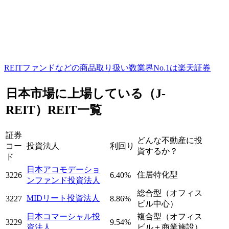
REITファンドなどの商品取り扱い数業界No.1は楽天証券
日本市場に上場している（J-
REIT）REIT一覧
証券
どんな不動産に投
コー
投資法人
利回り
資するか？
ド
日本アコモデーショ
住居特化型
3226
6.40%
ンファンド投資法人
総合型（オフィス
MIDリート投資法人
3227
8.86%
ビル中心）
日本コマーシャル投
複合型（オフィス
3229
9.54%
資法人
ビル＋商業施設）