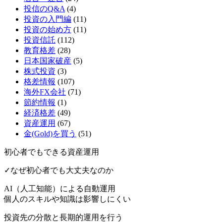
投信のQ&A
(4)
投資の入門編
(11)
投資の始め方
(11)
投資信託
(112)
教育格差
(28)
日本国家破産
(5)
株式投資
(3)
格差情報
(107)
海外FX会社
(71)
節約情報
(1)
経済格差
(49)
資産運用
(67)
金(Gold)を買う
(51)
初心者でもできる資産運用
✓なぜ初心者でも大丈夫なのか
AI（人工知能）による
自動運用
個人のスキルや知識は影響しにくい
投資先の分散と長期的運用を行う