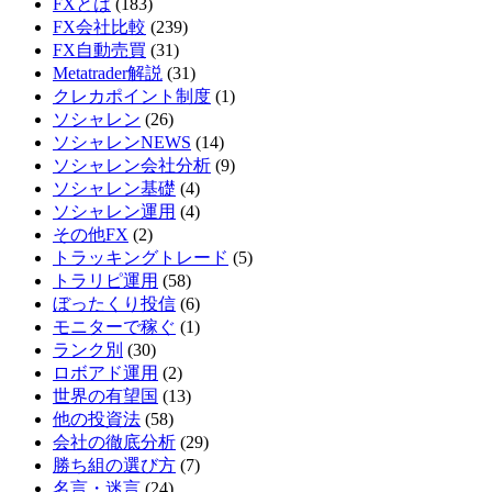
FXとは
(183)
FX会社比較
(239)
FX自動売買
(31)
Metatrader解説
(31)
クレカポイント制度
(1)
ソシャレン
(26)
ソシャレンNEWS
(14)
ソシャレン会社分析
(9)
ソシャレン基礎
(4)
ソシャレン運用
(4)
その他FX
(2)
トラッキングトレード
(5)
トラリピ運用
(58)
ぼったくり投信
(6)
モニターで稼ぐ
(1)
ランク別
(30)
ロボアド運用
(2)
世界の有望国
(13)
他の投資法
(58)
会社の徹底分析
(29)
勝ち組の選び方
(7)
名言・迷言
(24)