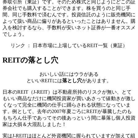
券取引所（東証）です。そのため株式と同じように
どこの証
券会社でも購入することができます
。株を買うのと同じ手
間、同じ手数料で済むんです。投資信託のように販売機関に
よって扱い商品に偏りがあるといったことはありません。購
入を検討するなら、手数料が安いネット証券が一番オススメ
でしょう。
リンク ： 日本市場に上場しているREIT一覧（東証）
REITの落とし穴
おいしい話にはウラがある
といいREITには
落とし穴
があります。
日本のREIT（J-REIT）は不動産所持のリスクが無い、とて
もいい商品なだけに機関投資家が買いあさって値動きが激し
くなって
完全に機関の仕手に踊らされる状態
になっていま
す。例として、去年の2007年夏ごろにREITが暴騰したのも
もちろん仕手であってその後あっという間に暴落し個人投資
家は大損＆大混乱しました！
実はJ-REITはほとんど外資機関に握られていますが加えて組