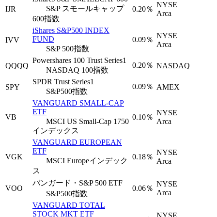
NYSE
S&P スモールキャップ
IJR
0.20％
Arca
600指数
iShares S&P500 INDEX
NYSE
FUND
0.09％
IVV
Arca
S&P 500指数
Powershares 100 Trust Series1
0.20％
QQQQ
NASDAQ
NASDAQ 100指数
SPDR Trust Series1
0.09％
SPY
AMEX
S&P500指数
VANGUARD SMALL-CAP
ETF
NYSE
VB
0.10％
MSCI US Small-Cap 1750
Arca
インデックス
VANGUARD EUROPEAN
ETF
NYSE
VGK
0.18％
MSCI Europeインデック
Arca
ス
バンガード・S&P 500 ETF
NYSE
VOO
0.06％
Arca
S&P500指数
VANGUARD TOTAL
STOCK MKT ETF
NYSE