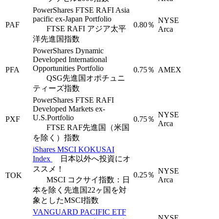
PowerShares FTSE RAFI Asia
pacific ex-Japan Portfolio
NYSE
PAF
0.80％
FTSE RAFI アジア太平
Arca
洋先進国指数
PowerShares Dynamic
Developed International
Opportunities Portfolio
PFA
0.75％
AMEX
QSG先進国オポチュニ
ティーズ指数
PowerShares FTSE RAFI
Developed Markets ex-
NYSE
U.S.Portfolio
PXF
0.75％
Arca
FTSE RAF先進国（米国
を除く）指数
iShares MSCI KOKUSAI
Index
日本以外へ投資にオ
ススメ！
NYSE
0.25％
TOK
MSCI コクサイ指数：日
Arca
本を除く先進国22ヶ国を対
象としたMSCI指数
VANGUARD PACIFIC ETF
NYSE