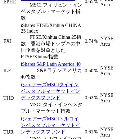
0.65％
EPHE
Arca
MSCI フィリピン・イン
ベスタブル・マーケット指
数
iShares FTSE/Xinhua CHINA
25 Index
FTSE/Xinhua China 25指
NYSE
FXI
0.74％
数：香港市場トップ25の中
Arca
国企業を対象とした
FTSE/Xinhua指数
iShares S&P Latin America 40
NYSE
S&P ラテンアメリカ
ILF
0.50％
Arca
40指数
iシェアーズMSCIタイイン
ベスタブルマーケットイン
NYSE
デックスファンド
0.62％
THD
Arca
MSCI タイ・インベスタ
ブル・マーケット指数
iシェアーズMSCIトルコイ
ンベスタブルマーケットイ
NYSE
ンデックスファンド
0.61％
TUR
Arca
MSCI トルコ・インベス