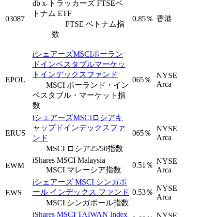
db x-トラッカーズ FTSEベ
トナム ETF
03087
0.85％
香港
FTSE ベトナム指
数
iシェアーズMSCIポーラン
ドインベスタブルマーケッ
トインデックスファンド
NYSE
EPOL
065％
Arca
MSCI ポーランド・イン
ベスタブル・マーケット指
数
iシェアーズMSCIロシアキ
ャップドインデックスファ
NYSE
ERUS
065％
Arca
ンド
MSCI ロシア25/50指数
iShares MSCI Malaysia
NYSE
0.51％
EWM
MSCI マレーシア指数
Arca
iシェアーズ MSCI シンガポ
NYSE
ール インデックス ファンド
0.53％
EWS
Arca
MSCI シンガポール指数
iShares MSCI TAIWAN Index
NYSE