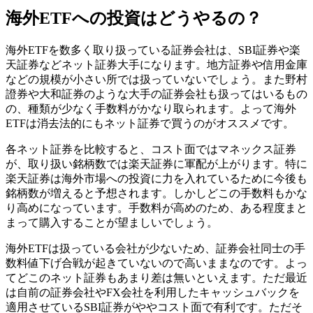
海外ETFへの投資はどうやるの？
海外ETFを数多く取り扱っている証券会社は、SBI証券や楽
天証券などネット証券大手になります。地方証券や信用金庫
などの規模が小さい所では扱っていないでしょう。また野村
證券や大和証券のような大手の証券会社も扱ってはいるもの
の、種類が少なく手数料がかなり取られます。よって海外
ETFは消去法的にもネット証券で買うのがオススメです。
各ネット証券を比較すると、コスト面ではマネックス証券
が、取り扱い銘柄数では楽天証券に軍配が上がります。特に
楽天証券は海外市場への投資に力を入れているために今後も
銘柄数が増えると予想されます。
しかしどこの手数料もかな
り高めになっています
。手数料が高めのため、ある程度まと
まって購入することが望ましいでしょう。
海外ETFは扱っている会社が少ないため、証券会社同士の手
数料値下げ合戦が起きていないので高いままなのです。よっ
て
どこのネット証券もあまり差は無い
といえます。ただ最近
は自前の証券会社やFX会社を利用したキャッシュバックを
適用させているSBI証券がややコスト面で有利です。ただそ