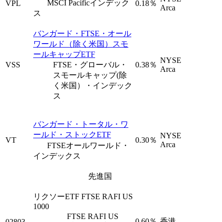
MSCI Pacificインデック
VPL
0.18％
Arca
ス
バンガード・FTSE・オール
ワールド（除く米国）スモ
ールキャップETF
NYSE
VSS
FTSE・グローバル・
0.38％
Arca
スモールキャップ(除
く米国）・インデック
ス
バンガード・トータル・ワ
ールド・ストックETF
NYSE
VT
0.30％
Arca
FTSEオールワールド・
インデックス
先進国
リクソーETF FTSE RAFI US
1000
FTSE RAFI US
0.60％
香港
02803