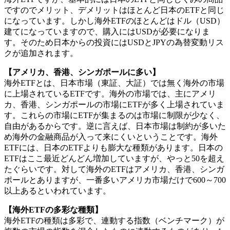
ですのでメリット、デメリットはほとんど日本のETFと同じ
になっています。しかし海外ETFのほとんどはドル（USD）
建てになっていますので、購入にはUSDが必要になりま
す。そのため日本からの投資にはUSDとJPYの為替変動リス
クが追加されます。
【アメリカ、香港、シンガポールに多い】
海外ETFとは、日本市場（東証、大証）では無く海外の市場
に上場されているETFです。海外の市場では、主にアメリ
カ、香港、シンガポールの市場にETFが多く上場されていま
す。これらの市場にETFが集まるのは
市場に制限が少なく、
自由があるから
です。逆に言えば、日本市場は制約が多いた
め海外の金融商品が入って来にくいということです。海外
ETFには、日本のETFよりも膨大な種類があります。日本の
ETFはここ最近どんどん増加していますが、やっと50を超え
たぐらいです。対して海外のETFはアメリカ、香港、シンガ
ポールとありますが、一番多い
アメリカ市場だけで600～700
以上ある
といわれています。
【海外ETFの多彩な種類】
海外ETFの種類は多彩で、連動する指数（ベンチマーク）が