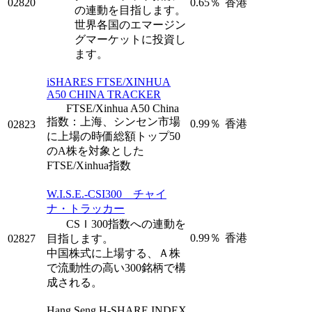
02820
0.65％
香港
の連動を目指します。
世界各国のエマージン
グマーケットに投資し
ます。
iSHARES FTSE/XINHUA
A50 CHINA TRACKER
FTSE/Xinhua A50 China
指数：上海、シンセン市場
0.99％
香港
02823
に上場の時価総額トップ50
のA株を対象とした
FTSE/Xinhua指数
W.I.S.E.-CSI300 チャイ
ナ・トラッカー
CSＩ300指数への連動を
0.99％
香港
02827
目指します。
中国株式に上場する、Ａ株
で流動性の高い300銘柄で構
成される。
Hang Seng H-SHARE INDEX