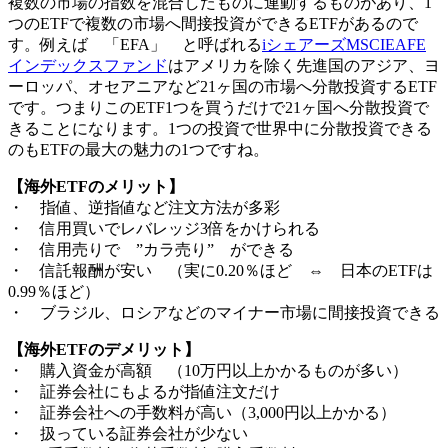
複数の市場の指数を混合したものに連動するものがあり、1
つのETFで複数の市場へ間接投資ができるETFがあるので
す。例えば 「EFA」 と呼ばれる
iシェアーズMSCIEAFE
インデックスファンド
はアメリカを除く先進国のアジア、ヨ
ーロッパ、オセアニアなど21ヶ国の市場へ分散投資するETF
です。つまりこのETF1つを買うだけで21ヶ国へ分散投資で
きることになります。
1つの投資で世界中に分散投資できる
のもETFの最大の魅力の1つですね。
【海外ETFのメリット】
・ 指値、逆指値など注文方法が多彩
・ 信用買いでレバレッジ3倍をかけられる
・ 信用売りで ”カラ売り” ができる
・ 信託報酬が安い （実に0.20％ほど ⇔ 日本のETFは
0.99％ほど）
・ ブラジル、ロシアなどのマイナー市場に間接投資できる
【海外ETFのデメリット】
・ 購入資金が高額 （10万円以上かかるものが多い）
・ 証券会社にもよるが指値注文だけ
・ 証券会社への手数料が高い（3,000円以上かかる）
・ 扱っている証券会社が少ない