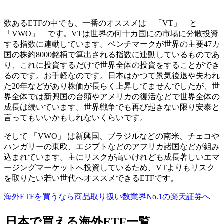
数あるETFの中でも、一番のオススメは
「VT」 と
「VWO」
です。VTは世界の何十カ国にの市場に分散投資
する指数に連動しています。ベンチマークが世界の主要47カ
国の株約8000銘柄で算出される指数に連動しているものであ
り、これに投資するだけで世界全体の投資をすることができ
るのです。お手軽なのです。日本はかつて景気後退や失われ
た20年などがあり株価が長らく上昇してませんでしたが、世
界全体では新興国の台頭やアメリカの復活などで世界全体の
成長は続いています。世界戦争でも再び起きない限り安泰と
言ってもいいかもしれないくらいです。
そして 「VWO」 は新興国、ブラジルなどの南米、チェコや
ハンガリーの東欧、エジプトなどのアフリカ諸国などが組み
込まれています。主にリスクが高いけれども成長著しいエマ
ージングマーケットへ投資しているため、VTよりもリスク
を取りたい若い世代へオススメできるETFです。
海外ETFを買うなら商品取り扱い数業界No.1の楽天証券へ
日本で買える海外ETF一覧