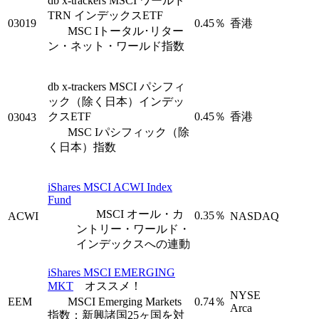
db x-trackers MSCI ワールド
TRN インデックスETF
03019
0.45％
香港
MSC Iトータル･リター
ン・ネット・ワールド指数
db x-trackers MSCI パシフィ
ック（除く日本）インデッ
クスETF
0.45％
香港
03043
MSC Iパシフィック（除
く日本）指数
iShares MSCI ACWI Index
Fund
MSCI オール・カ
0.35％
ACWI
NASDAQ
ントリー・ワールド・
インデックスへの連動
iShares MSCI EMERGING
MKT
オススメ！
NYSE
EEM
MSCI Emerging Markets
0.74％
Arca
指数：新興諸国25ヶ国を対