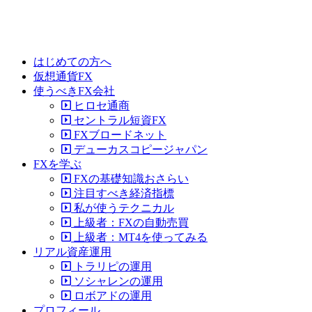
はじめての方へ
仮想通貨FX
使うべきFX会社
ヒロセ通商
セントラル短資FX
FXブロードネット
デューカスコピージャパン
FXを学ぶ
FXの基礎知識おさらい
注目すべき経済指標
私が使うテクニカル
上級者：FXの自動売買
上級者：MT4を使ってみる
リアル資産運用
トラリピの運用
ソシャレンの運用
ロボアドの運用
プロフィール