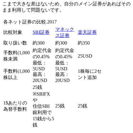
こまで大きな差はないため、自分のメイン証券があればその
まま利用して問題ないです。
各ネット証券の比較.2017
マネック
比較対象
SBI証券
楽天証券
ス証券
取り扱い数
約300
約300
約350
約定代金
約定代金
手数料(1,000
25USD
の0.45%
の0.45%
株未満
最低：
最低：
5USD
5USD
手数料(1,000
1株毎に2セ
最高：
最高：
株以上
ント追加
20USD
20USD
25銭
※SBIFX
や
1$あたりの
25銭
25銭
住信SBI
為替手数料
銀利用で
15銭から5
銭