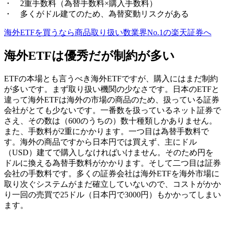
・ 2重手数料（為替手数料×購入手数料）
・ 多くがドル建てのため、為替変動リスクがある
海外ETFを買うなら商品取り扱い数業界No.1の楽天証券へ
海外ETFは優秀だが制約が多い
ETFの本場とも言うべき海外ETFですが、
購入にはまだ制約
が多いです
。まず取り扱い機関の少なさです。日本のETFと
違って海外ETFは海外の市場の商品のため、扱っている証券
会社がとても少ないです。一番数を扱っているネット証券で
さえ、その数は（600のうちの）数十種類しかありません。
また、手数料が2重にかかります。一つ目は為替手数料で
す。海外の商品ですから日本円では買えず、主にドル
（USD）建てで購入しなければいけません。そのため円を
ドルに換える為替手数料がかかります。そして二つ目は証券
会社の手数料です。多くの証券会社は海外ETFを海外市場に
取り次ぐシステムがまだ確立していないので、コストがかか
り一回の売買で25ドル（日本円で3000円）もかかってしまい
ます。