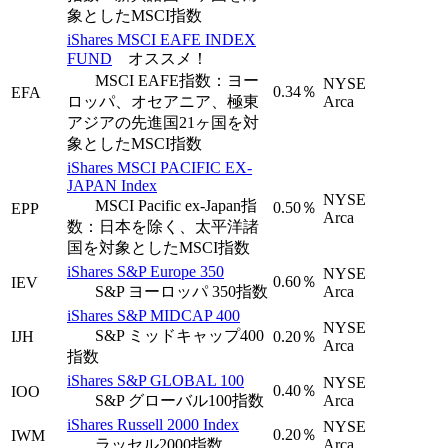
象としたMSCI指数
iShares MSCI EAFE INDEX
FUND
オススメ！
MSCI EAFE指数：ヨー
NYSE
0.34％
EFA
ロッパ、オセアニア、極東
Arca
アジアの先進国21ヶ国を対
象としたMSCI指数
iShares MSCI PACIFIC EX-
JAPAN Index
NYSE
MSCI Pacific ex-Japan指
0.50％
EPP
Arca
数：日本を除く、太平洋諸
国を対象としたMSCI指数
iShares S&P Europe 350
NYSE
0.60％
IEV
S&P ヨーロッパ 350指数
Arca
iShares S&P MIDCAP 400
NYSE
S&P ミッドキャップ400
IJH
0.20％
Arca
指数
iShares S&P GLOBAL 100
NYSE
0.40％
IOO
S&P グローバル100指数
Arca
iShares Russell 2000 Index
NYSE
0.20％
IWM
ラッセル2000指数
Arca