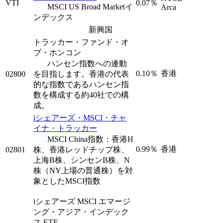
VTI
0.07％
MSCI US Broad Marketイ
Arca
ンデックス
新興国
トラッカー・ファンド・オ
ブ・ホンコン
ハンセン指数への連動
0.10％
香港
02800
を目指します。香港の代表
的な指数であるハンセン指
数を構成する約40社での構
成。
iシェアーズ・MSCI・チャ
イナ・トラッカー
MSCI China指数：香港H
0.99％
香港
02801
株、香港レッドチップ株、
上海B株、シンセンB株、N
株（NY上場の普通株）を対
象としたMSCI指数
iシェアーズ MSCI エマージ
ング・アジア・インデック
ス ETF