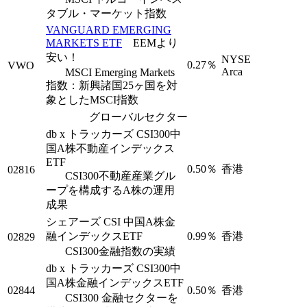
タブル・マーケット指数
VANGUARD EMERGING
MARKETS ETF
EEMより
安い！
NYSE
0.27％
VWO
Arca
MSCI Emerging Markets
指数：新興諸国25ヶ国を対
象としたMSCI指数
グローバルセクター
db x トラッカーズ CSI300中
国A株不動産インデックス
ETF
0.50％
香港
02816
CSI300不動産産業グル
ープを構成するA株の運用
成果
シェアーズ CSI 中国A株金
融インデックスETF
0.99％
香港
02829
CSI300金融指数の実績
db x トラッカーズ CSI300中
国A株金融インデックスETF
02844
0.50％
香港
CSI300 金融セクターを