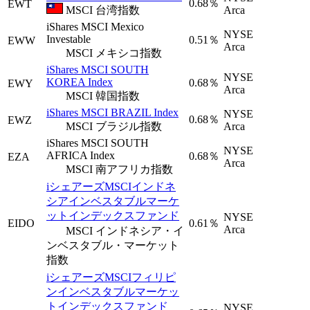
0.68％
EWT
MSCI 台湾指数
Arca
iShares MSCI Mexico
NYSE
Investable
0.51％
EWW
Arca
MSCI メキシコ指数
iShares MSCI SOUTH
NYSE
KOREA Index
0.68％
EWY
Arca
MSCI 韓国指数
iShares MSCI BRAZIL Index
NYSE
0.68％
EWZ
MSCI ブラジル指数
Arca
iShares MSCI SOUTH
NYSE
AFRICA Index
0.68％
EZA
Arca
MSCI 南アフリカ指数
iシェアーズMSCIインドネ
シアインベスタブルマーケ
ットインデックスファンド
NYSE
EIDO
0.61％
Arca
MSCI インドネシア・イ
ンベスタブル・マーケット
指数
iシェアーズMSCIフィリピ
ンインベスタブルマーケッ
トインデックスファンド
NYSE