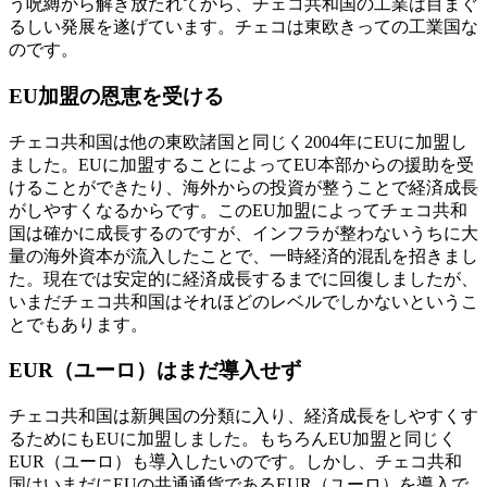
う呪縛から解き放たれてから、チェコ共和国の工業は
目まぐ
るしい発展を遂げています
。チェコは東欧きっての工業国な
のです。
EU加盟の恩恵を受ける
チェコ共和国は他の東欧諸国と同じく2004年にEUに加盟し
ました。EUに加盟することによってEU本部からの援助を受
けることができたり、海外からの投資が整うことで経済成長
がしやすくなるからです。このEU加盟によってチェコ共和
国は確かに成長するのですが、インフラが整わないうちに大
量の海外資本が流入したことで、一時経済的混乱を招きまし
た。現在では安定的に経済成長するまでに回復しましたが、
いまだチェコ共和国はそれほどのレベルでしかないというこ
とでもあります。
EUR（ユーロ）はまだ導入せず
チェコ共和国は新興国の分類に入り、経済成長をしやすくす
るためにもEUに加盟しました。もちろんEU加盟と同じく
EUR（ユーロ）も導入したいのです。しかし、チェコ共和
国はいまだにEUの共通通貨であるEUR（ユーロ）を導入で