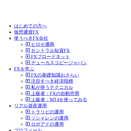
はじめての方へ
仮想通貨FX
使うべきFX会社
ヒロセ通商
セントラル短資FX
FXブロードネット
デューカスコピージャパン
FXを学ぶ
FXの基礎知識おさらい
注目すべき経済指標
私が使うテクニカル
上級者：FXの自動売買
上級者：MT4を使ってみる
リアル資産運用
トラリピの運用
ソシャレンの運用
ロボアドの運用
プロフィール