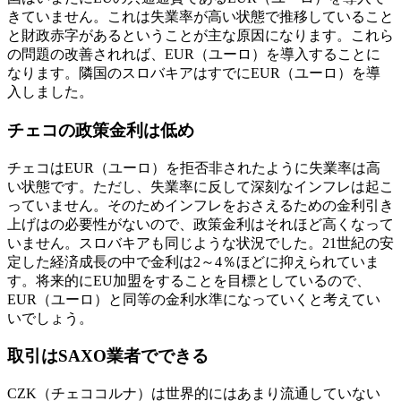
きていません。これは失業率が高い状態で推移していること
と財政赤字があるということが主な原因になります。これら
の問題の改善されれば、EUR（ユーロ）を導入することに
なります。隣国のスロバキアはすでにEUR（ユーロ）を導
入しました。
チェコの政策金利は低め
チェコはEUR（ユーロ）を拒否非されたように失業率は高
い状態です。ただし、失業率に反して深刻なインフレは起こ
っていません。そのためインフレをおさえるための金利引き
上げはの必要性がないので、
政策金利はそれほど高くなって
いません
。スロバキアも同じような状況でした。21世紀の安
定した経済成長の中で金利は2～4％ほどに抑えられていま
す。将来的にEU加盟をすることを目標としているので、
EUR（ユーロ）と同等の金利水準になっていくと考えてい
いでしょう。
取引はSAXO業者でできる
CZK（チェココルナ）は世界的にはあまり流通していない