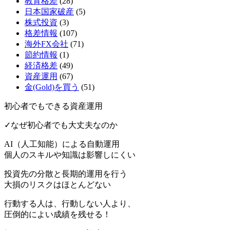
教育格差
(28)
日本国家破産
(5)
株式投資
(3)
格差情報
(107)
海外FX会社
(71)
節約情報
(1)
経済格差
(49)
資産運用
(67)
金(Gold)を買う
(51)
初心者でもできる資産運用
✓なぜ初心者でも大丈夫なのか
AI（人工知能）による
自動運用
個人のスキルや知識は影響しにくい
投資先の分散と長期的運用を行う
大損のリスクはほとんどない
行動する人は、行動しない人より、
圧倒的によい成績を残せる！