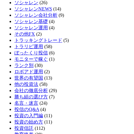
ソシャレン
(26)
ソシャレンNEWS
(14)
ソシャレン会社分析
(9)
ソシャレン基礎
(4)
ソシャレン運用
(4)
その他FX
(2)
トラッキングトレード
(5)
トラリピ運用
(58)
ぼったくり投信
(6)
モニターで稼ぐ
(1)
ランク別
(30)
ロボアド運用
(2)
世界の有望国
(13)
他の投資法
(58)
会社の徹底分析
(29)
勝ち組の選び方
(7)
名言・迷言
(24)
投信のQ&A
(4)
投資の入門編
(11)
投資の始め方
(11)
投資信託
(112)