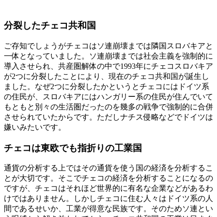
分裂したチェコ共和国
ご存知でしょうがチェコはソ連崩壊までは隣国スロバキアと
一体となっていました。ソ連崩壊までは社会主義を強制的に
導入させられ、共産圏解体の中で1993年にチェコスロバキア
が2つに分裂したことにより、現在のチェコ共和国が誕生し
ました。なぜ2つに分裂したかというとチェコにはドイツ系
の住民が、スロバキアにはハンガリー系の住民が住んでいて
もともと別々の生活圏だったのを幾多の戦争で強制的に合併
させられていたからです。ただしナチス侵略などでドイツは
嫌いみたいです。
チェコは東欧でも指折りの工業国
通貨の分析する上ではその通貨を使う国の経済を分析するこ
とが大切です。そこでチェコの経済を分析することになるの
ですが、チェコはそれほど世界的に有名な企業などがあるわ
けではありません。しかしチェコに住む人々はドイツ系の人
間であるせいか、工業が得意な民族です。そのためソ連とい