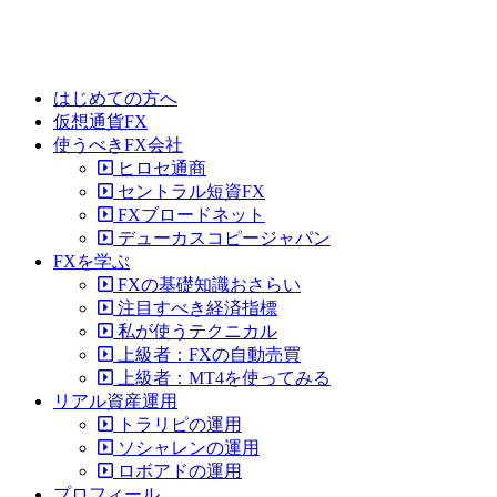
はじめての方へ
仮想通貨FX
使うべきFX会社
ヒロセ通商
セントラル短資FX
FXブロードネット
デューカスコピージャパン
FXを学ぶ
FXの基礎知識おさらい
注目すべき経済指標
私が使うテクニカル
上級者：FXの自動売買
上級者：MT4を使ってみる
リアル資産運用
トラリピの運用
ソシャレンの運用
ロボアドの運用
プロフィール