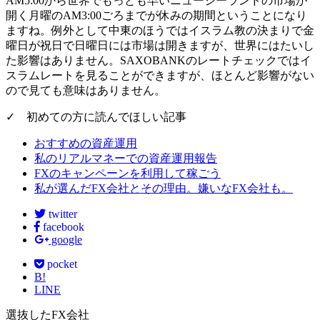
AM5:00から世界でもっとも早いニュージーランドの市場が
開く月曜のAM3:00ごろまでが休みの期間ということになり
ますね。例外として中東のほうではイスラム教の決まりで金
曜日が祝日で日曜日には市場は開きますが、世界にはたいし
た影響はありません。SAXOBANKのレートチェックではイ
スラムレートを見ることができますが、ほとんど影響がない
ので見ても意味はありません。
✓ 初めての方に読んでほしい記事
おすすめの資産運用
私のリアルマネーでの資産運用報告
FXのキャンペーンを利用して稼ごう
私が選んだFX会社とその理由。嫌いなFX会社も。
twitter
facebook
google
pocket
B!
LINE
選抜したFX会社