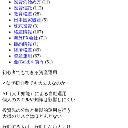
投資の始め方
(11)
投資信託
(112)
教育格差
(28)
日本国家破産
(5)
株式投資
(3)
格差情報
(107)
海外FX会社
(71)
節約情報
(1)
経済格差
(49)
資産運用
(67)
金(Gold)を買う
(51)
初心者でもできる資産運用
✓なぜ初心者でも大丈夫なのか
AI（人工知能）による
自動運用
個人のスキルや知識は影響しにくい
投資先の分散と長期的運用を行う
大損のリスクはほとんどない
行動する人は、行動しない人より、