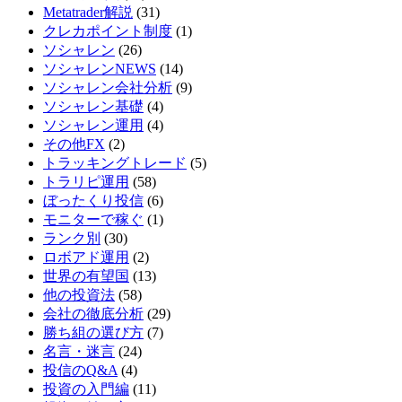
Metatrader解説
(31)
クレカポイント制度
(1)
ソシャレン
(26)
ソシャレンNEWS
(14)
ソシャレン会社分析
(9)
ソシャレン基礎
(4)
ソシャレン運用
(4)
その他FX
(2)
トラッキングトレード
(5)
トラリピ運用
(58)
ぼったくり投信
(6)
モニターで稼ぐ
(1)
ランク別
(30)
ロボアド運用
(2)
世界の有望国
(13)
他の投資法
(58)
会社の徹底分析
(29)
勝ち組の選び方
(7)
名言・迷言
(24)
投信のQ&A
(4)
投資の入門編
(11)